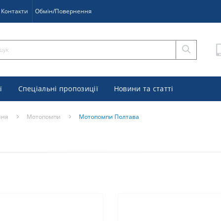
Контакти
Обмін/Повернення
ї
Спеціальні пропозиції
Новини та статті
ння
Мотопомпи
Мотопомпи Полтава