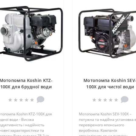
Мотопомпа Koshin KTZ-
Мотопомпа Koshin SEV
100X для брудної води
100X для чистої води
(0129495)
(0138549)
топомпа Koshin KTZ-100X для
Мотопомпа Koshin SEV-100X –
удної води - Висока
потужна та надійна установка в
одуктивність і надійність
перевіреного японського
новні характеристики та
виробника. Компанія
еваги: Вага складає 78.2 кг,
спеціалізується на випуску