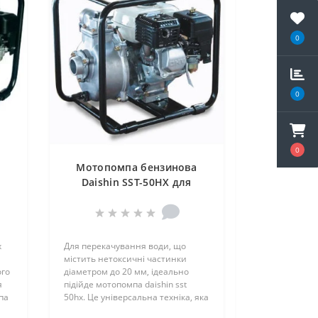
0
0
0
Мотопомпа бензинова
Daishin SST-50HX для
слабозабрудненої води
х
Для перекачування води, що
містить нетоксичні частинки
ого
діаметром до 20 мм, ідеально
я
підійде мотопомпа daishin sst
па
50hx. Це універсальна техніка, яка
п..