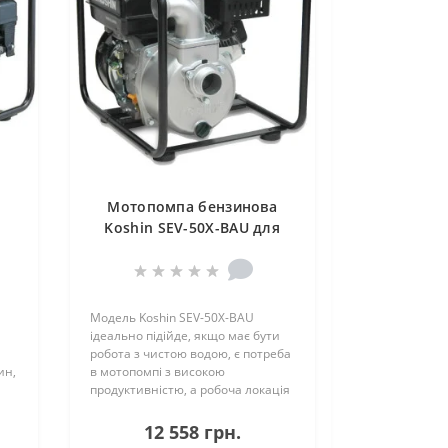
Мотопомпа бензинова
я
Koshin SEV-50X-BAU для
ди
чистої води
Модель Koshin SEV-50X-BAU
ідеально підійде, якщо має бути
робота з чистою водою, є потреба
ин,
в мотопомпі з високою
продуктивністю, а робоча локація
має ..
12 558 грн.