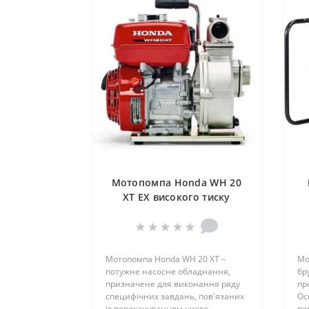
Мотопомпа Honda WH 20
XT EX високого тиску
Мотопомпа Honda WH 20 XT –
Мо
потужне насосне обладнання,
бр
призначене для виконання ряду
пр
специфічних завдань, пов'язаних
Ос
із перекачуванням чисто..
пер