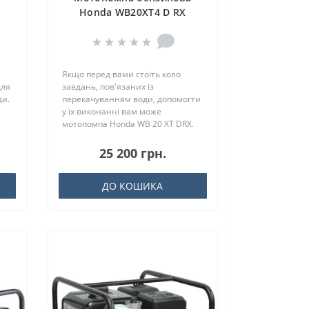
Honda WB20XT4 D RX
Якщо перед вами стоїть коло
для
завдань, пов'язаних із
ди.
перекачуванням води, допомогти
у їх виконанні вам може
мотопомпа Honda WB 20 XT DRX.
Дана устан..
25 200 грн.
ДО КОШИКА