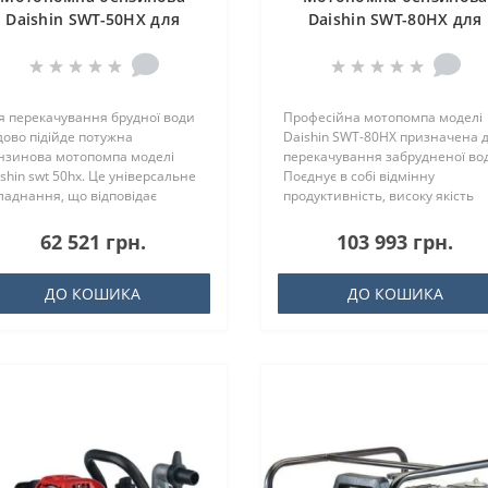
Daishin SWT-50HX для
Daishin SWT-80HX для
брудної води
брудної води
я перекачування брудної води
Професійна мотопомпа моделі
дово підійде потужна
Daishin SWT-80HX призначена 
нзинова мотопомпа моделі
перекачування забрудненої во
ishin swt 50hx. Це універсальне
Поєднує в собі відмінну
ладнання, що відповідає
продуктивність, високу якість
жнародн..
збир..
62 521 грн.
103 993 грн.
ДО КОШИКА
ДО КОШИКА