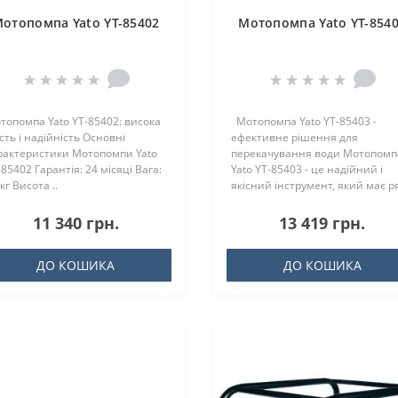
отопомпа Yato YT-85402
Мотопомпа Yato YT-854
топомпа Yato YT-85402: висока
Мотопомпа Yato YT-85403 -
ість і надійність Основні
ефективне рішення для
рактеристики Мотопомпи Yato
перекачування води Мотопомп
-85402 Гарантія: 24 місяці Вага:
Yato YT-85403 - це надійний і
кг Висота ..
якісний інструмент, який має ря
11 340 грн.
13 419 грн.
ДО КОШИКА
ДО КОШИКА