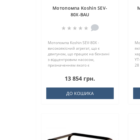
Мотопомпа Koshin SEV-
М
80X-BAU
Мотопомпа Кoshin SEV-80X -
Мо
високоякісний агрегат, що є
як
двигуном, що працює на бензині
ха
з відцентровим насосом,
YT
призначенням якого є
28 
перекачування велик..
13 854 грн.
ДО КОШИКА