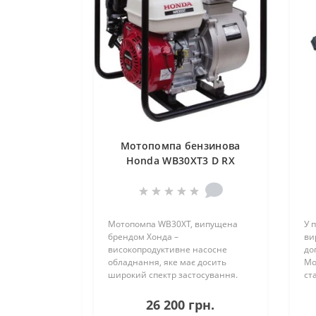
Мотопомпа бензинова
Honda WB30XT3 D RX
Мотопомпа WB30XT, випущена
У 
брендом Хонда –
ви
високопродуктивне насосне
до
обладнання, яке має досить
Мо
широкий спектр застосування.
ст
Створена лідером яп..
час
26 200 грн.