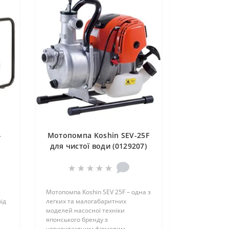
-
Мотопомпа Koshin SEV-25F
для чистої води (0129207)
Мотопомпа Koshin SEV 25F – одна з
ід
легких та малогабаритних
моделей насосної техніки
японського бренду з
чотиритактним фірмовим