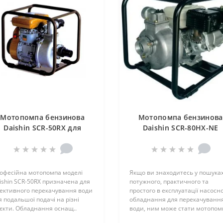
Мотопомпа бензинова
Мотопомпа бензинова
Daishin SCR-50RX для
Daishin SCR-80HX-NE
чистої води
офесійна мотопомпа моделі
Якщо ви знаходитесь у пошука
ishin SCR-50RX призначена для
потужного, практичного та
ективного перекачування води
простого в експлуатації насосн
я подальшої подачі на різні
обладнання для перекачуванн
'єкти. Обладнання оснащ..
води, ним може стати мотопом
..