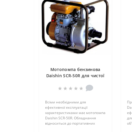
Мотопомпа бензинова
Daishin SCR-50R для чистої
води
Всіми необхідними для
Пр
ефективної експлуатації
Da
характеристиками має мотопомпа
еф
Daishin SCR-50R. Обладнання
дл
відноситься до портативних
об
(переносних) мотоп..