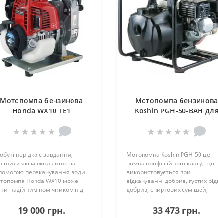
Мотопомпа бензинова
Мотопомпа бензинова
Honda WX10 TE1
Koshin PGH-50-BAH дл
добрив та морської во
побуті нерідко є завдання,
Мотопомпа Koshin PGH-50 це
рішити які можна лише за
помпа професійного класу, що
помогою перекачування води.
використовується при
топомпа Honda WX10 може
відкачуванні добрив, густих рід
ати надійним помічником під
добрив, спиртових сумішей,
 пров..
солоної вод..
19 000 грн.
33 473 грн.