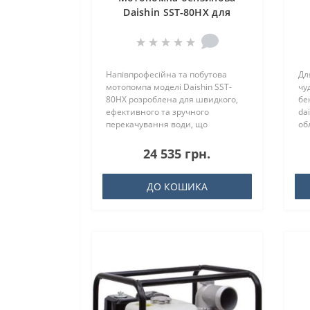
Daishin SST-80HX для
слабозабрудненої води
Напівпрофесійна та побутова
Дл
мотопомпа моделі Daishin SST-
чу
80HX розроблена для швидкого,
бе
ефективного та зручного
da
перекачування води, що
об
характеризується..
мі
24 535 грн.
ДО КОШИКА