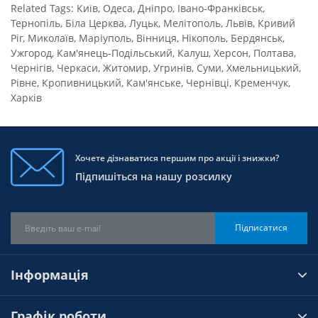
Related Tags:
Київ
,
Одеса
,
Дніпро
,
Івано-Франківськ
,
Тернопіль
,
Біла Церква
,
Луцьк
,
Мелітополь
,
Львів
,
Кривий
Ріг
,
Миколаїв
,
Маріуполь
,
Вінниця
,
Нікополь
,
Бердянськ
,
Ужгород
,
Кам'янець-Подільський
,
Калуш
,
Херсон
,
Полтава
,
Чернігів
,
Черкаси
,
Житомир
,
Угринів
,
Суми
,
Хмельницький
,
Рівне
,
Кропивницький
,
Кам'янське
,
Чернівці
,
Кременчук
,
Харків
Хочете дізнаватися першим про акції і знижки?
Підпишіться на нашу розсилку
Підписатися
Інформація
Графік роботи