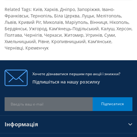
Related Tags:
Київ
,
Харків
,
Дніпро
,
Запоріжжя
,
Івано-
Франківськ
,
Тернопіль
,
Біла Церква
,
Луцьк
,
Мелітополь
,
Львів
,
Кривий Ріг
,
Миколаїв
,
Маріуполь
,
Вінниця
,
Нікополь
,
Бердянськ
,
Ужгород
,
Кам'янець-Подільський
,
Калуш
,
Херсон
,
Полтава
,
Чернігів
,
Черкаси
,
Житомир
,
Угринів
,
Суми
,
Хмельницький
,
Рівне
,
Кропивницький
,
Кам'янське
,
Чернівці
,
Кременчук
Хочете дізнаватися першим про акції і знижки?
Підпишіться на нашу розсилку
Підписатися
Інформація