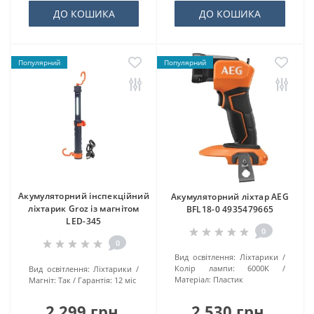
ДО КОШИКА
ДО КОШИКА
Популярний
Популярний
Акумуляторний інспекційний
Акумуляторний ліхтар AEG
ліхтарик Groz із магнітом
BFL18-0 4935479665
LED-345
0
0
Вид освітлення:
Ліхтарики
Колір лампи:
6000K
Вид освітлення:
Ліхтарики
Матеріал:
Пластик
Магніт:
Так
Гарантія:
12 міс
2 299 грн.
2 530 грн.