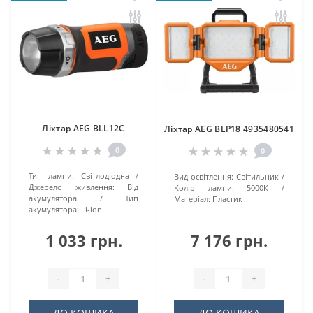
Ліхтар AEG BLL12C
Ліхтар AEG BLP18 4935480541
0
0
Тип лампи:
Світлодіодна
Вид освітлення:
Світильник
Джерело живлення:
Від
Колір лампи:
5000К
акумулятора
Тип
Матеріал:
Пластик
акумулятора:
Li-lon
1 033 грн.
7 176 грн.
-
+
-
+
ДО КОШИКА
ДО КОШИКА