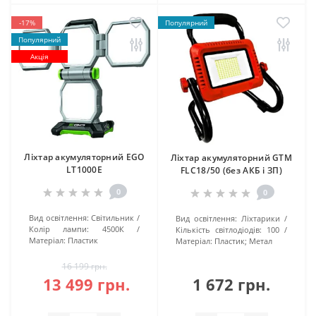
-17%
Популярний
Популярний
Акція
Ліхтар акумуляторний EGO
Ліхтар акумуляторний GTM
LT1000E
FLC18/50 (без АКБ і ЗП)
0
0
Вид освітлення:
Світильник
Вид освітлення:
Ліхтарики
Колір лампи:
4500К
Кількість світлодіодів:
100
Матеріал:
Пластик
Матеріал:
Пластик; Метал
16 199 грн.
13 499 грн.
1 672 грн.