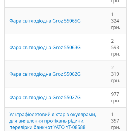
грн.
1
Фара світлодіодна Groz 55065G
324
грн.
2
Фара світлодіодна Groz 55063G
598
грн.
2
Фара світлодіодна Groz 55062G
319
грн.
977
Фара світлодіодна Groz 55027G
грн.
Ультрафіолетовий ліхтар з окулярами,
1
для виявлення протікань рідини,
357
перевірки банкнот YATO YT-08588
грн.