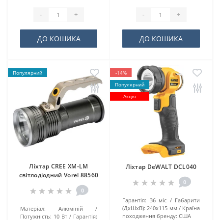
-
+
-
+
ДО КОШИКА
ДО КОШИКА
Популярний
-14%
Популярний
Акція
Ліхтар CREE XM-LM
Ліхтар DeWALT DCL040
світлодіодний Vorel 88560
0
0
Гарантія:
36 міс
Габарити
(ДхШхВ):
240x115 мм
Країна
Матеріал:
Алюміній
походження бренду:
США
Потужність:
10 Вт
Гарантія: