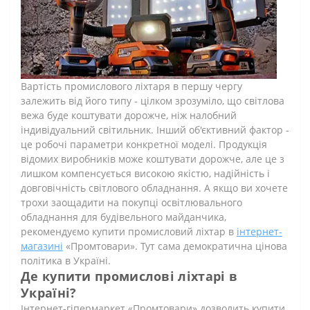
Вартість промислового ліхтаря в першу чергу
залежить від його типу - цілком зрозуміло, що світлова
вежа буде коштувати дорожче, ніж налобний
індивідуальний світильник. Інший об'єктивний фактор -
це робочі параметри конкретної моделі. Продукція
відомих виробників може коштувати дорожче, але це з
лишком компенсується високою якістю, надійність і
довговічність світлового обладнання. А якщо ви хочете
трохи заощадити на покупці освітлювального
обладнання для будівельного майданчика,
рекомендуємо купити промисловий ліхтар в
інтернет-
магазині
«Промтовари». Тут сама демократична цінова
політика в Україні.
Де купити промислові ліхтарі в
Україні?
Інтернет-гіпермаркет «Промтовари» дозволить купити