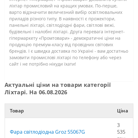
ліхтар промисловий на кращих умовах. По-перше,
варто відзначити величезний вибір освітлювальних
приладів різного типу. В наявності є прожектори,
панельні ліхтарі, світлодіодні фари, світлові вежі,
будівельні і налобні ліхтарі. Друга перевага інтернет-
гіпермаркету «Промтовари» - демократичні ціни на
продукцію преміум-класу від провідних світових
брендів. І є швидка доставка по Україні - вам достатньо
замовити промислові ліхтарі по телефону або через
сайт і не потрібно нікуди їхати!
Актуальні ціни на товари категорії
Ліхтарі. На 06.08.2026
Товар
Ціна
3
Фара світлодіодна Groz 55067G
535