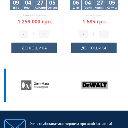
09
04
27
04
06
04
27
04
Днів
Годин
Хвилин
Секунд
Днів
Годин
Хвилин
Секунд
1 447 850 грн.
2 075 грн.
1 259 000 грн.
1 685 грн.
-
+
-
+
ДО КОШИКА
ДО КОШИКА
Хочете дізнаватися першим про акції і знижки?