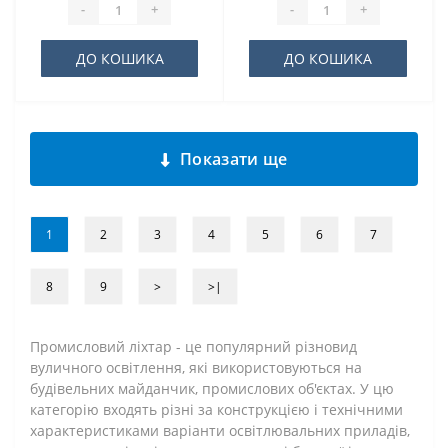
-
+
-
+
ДО КОШИКА
ДО КОШИКА
Показати ще
1
2
3
4
5
6
7
8
9
>
>|
Промисловий ліхтар - це популярний різновид
вуличного освітлення, які використовуються на
будівельних майданчик, промислових об'єктах. У цю
категорію входять різні за конструкцією і технічними
характеристиками варіанти освітлювальних приладів,