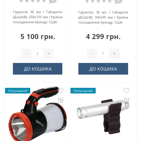
0
0
Гарантія:
36 міс
Габарити
Гарантія:
36 міс
Габарити
(ДхШхВ):
250х155 мм
Країна
(ДхШхВ):
345х95 мм
Країна
походження бренду:
США
походження бренду:
США
5 100 грн.
4 299 грн.
-
+
-
+
ДО КОШИКА
ДО КОШИКА
Популярний
Популярний