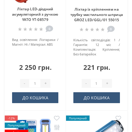
Ліхтар LED-діодний
Ліхтар із кріпленням на
акумуляторний з ручкою
трубку мастильного шприца
YATO YT-08579
GROZ LED/GGL/01 55015
0
0
Вид освітлення:
Ліхтарики
Кількість світлодіодів:
1
Магніт:
Ні
Матеріал:
ABS
Гарантія:
12 міс
Комплектація:
Кріплення;
Без батарейок
2 250 грн.
221 грн.
-
+
-
+
ДО КОШИКА
ДО КОШИКА
-12%
Популярний
Популярний