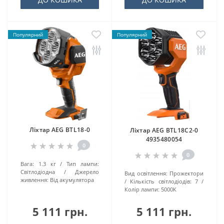
Популярний
Популярний
Ліхтар AEG BTL18-0
Ліхтар AEG BTL18C2-0
4935480054
0
0
Вага:
1.3 кг
Тип лампи:
Світлодіодна
Джерело
Вид освітлення:
Прожектори
живлення:
Від акумулятора
Кількість світлодіодів:
7
Колір лампи:
5000К
5 111 грн.
5 111 грн.