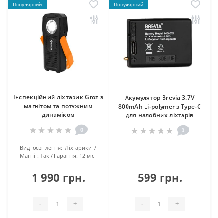
Популярний
Популярний
Інспекційний ліхтарик Groz з
Акумулятор Brevia 3.7V
магнітом та потужним
800mAh Li-polymer з Type-C
динаміком
для налобних ліхтарів
0
0
Вид освітлення:
Ліхтарики
Магніт:
Так
Гарантія:
12 міс
1 990 грн.
599 грн.
-
+
-
+