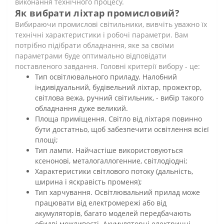
виконання технічного процесу.
Як вибрати ліхтар промисловий?
Вибираючи промислові світильники, вивчіть уважно їх
технічні характеристики і робочі параметри. Вам
потрібно підібрати обладнання, яке за своїми
параметрами буде оптимально відповідати
поставленого завдання. Головні критерії вибору - це:
Тип освітлювального приладу. Налобний
індивідуальний, будівельний ліхтар, прожектор,
світлова вежа, ручний світильник, - вибір такого
обладнання дуже великий.
Площа приміщення. Світло від ліхтаря повинно
бути достатньо, щоб забезпечити освітлення всієї
площі;
Тип лампи. Найчастіше використовуються
ксенонові, металогаллогенние, світлодіодні;
Характеристики світлового потоку (дальність,
ширина і яскравість променя);
Тип харчування. Освітлювальний прилад може
працювати від електромережі або від
акумуляторів, багато моделей передбачають
обидві можливості. Акумуляторні електричні