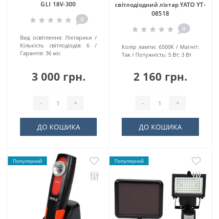
GLI 18V-300
світлодіодний ліхтар YATO YT-
08518
0
0
Вид освітлення:
Ліхтарики
Кількість світлодіодів:
6
Колір лампи:
6500К
Магніт:
Гарантія:
36 міс
Так
Потужність:
5 Вт; 3 Вт
3 000 грн.
2 160 грн.
-
+
-
+
ДО КОШИКА
ДО КОШИКА
Популярний
Популярний