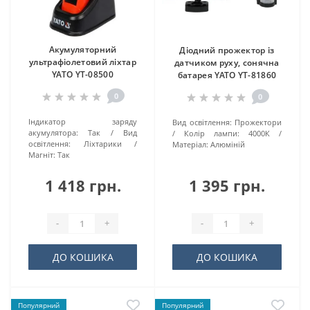
Акумуляторний
Діодний прожектор із
ультрафіолетовий ліхтар
датчиком руху, сонячна
YATO YT-08500
батарея YATO YT-81860
0
0
Індикатор заряду
Вид освітлення:
Прожектори
акумулятора:
Так
Вид
Колір лампи:
4000К
освітлення:
Ліхтарики
Матеріал:
Алюміній
Магніт:
Так
1 418 грн.
1 395 грн.
-
+
-
+
ДО КОШИКА
ДО КОШИКА
Популярний
Популярний