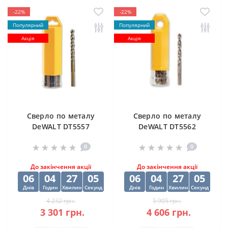
-22%
-22%
Популярний
Популярний
Акція
Акція
Cверлo по металу
Cверлo по металу
DeWALT DT5557
DeWALT DT5562
"EXTREME2" HSS-G
"EXTREME2" HSS-G
0
0
10х84х133 мм
(10 шт) 12.5х98х151
мм
До закінчення акції
До закінчення акції
06
04
27
04
06
04
27
04
Днів
Годин
Хвилин
Секунд
Днів
Годин
Хвилин
Секунд
4 232 грн.
5 905 грн.
3 301 грн.
4 606 грн.