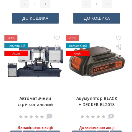
-
+
-
+
ДО КОШИКА
ДО КОШИКА
-13%
-19%
Популярний
Популярний
Акція
Акція
Автоматичний
Акумулятор BLACK
стрічкопильний
+ DECKER BL2018
верстат CORMAK H-
0
0
500SA
До закінчення акції
До закінчення акції