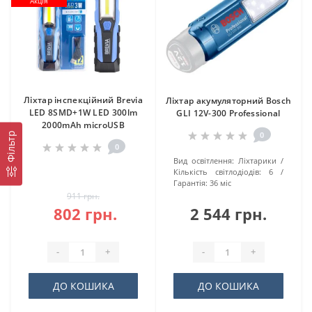
Акція
Ліхтар інспекційний Brevia
Ліхтар акумуляторний Bosch
LED 8SMD+1W LED 300lm
GLI 12V-300 Professional
2000mAh microUSB
0
Фільтр
0
Вид освітлення:
Ліхтарики
Кількість світлодіодів:
6
Гарантія:
36 міс
911 грн.
802 грн.
2 544 грн.
-
+
-
+
ДО КОШИКА
ДО КОШИКА