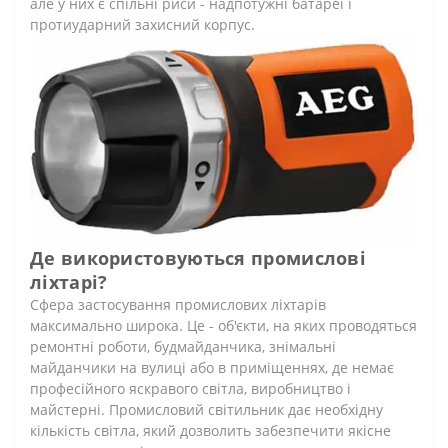
але у них є спільні риси - надпотужні батареї і
протиударний захисний корпус.
Де використовуються промислові
ліхтарі?
Сфера застосування промислових ліхтарів
максимально широка. Це - об'єкти, на яких проводяться
ремонтні роботи, будмайданчика, знімальні
майданчики на вулиці або в приміщеннях, де немає
професійного яскравого світла, виробництво і
майстерні. Промисловий світильник дає необхідну
кількість світла, який дозволить забезпечити якісне