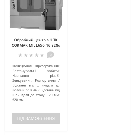
Обробний центр з ЧПК
CORMAK MILL650_16 828d
0
Функціонал:
Фрезерування;
Розточувальні роботи;
Нарізання різьб;
Зенкування; Розгортання
Відстань від шпинделя до
колони:
510 мм
Відстань від
шпинделя до столу:
120 мм;
620 мм
ПІД ЗАМОВЛЕННЯ