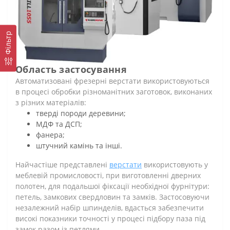
Фільтр
Область застосування
Автоматизовані фрезерні верстати використовуються
в процесі обробки різноманітних заготовок, виконаних
з різних матеріалів:
тверді породи деревини;
МДФ та ДСП;
фанера;
штучний камінь та інші.
Найчастіше представлені
верстати
використовують у
меблевій промисловості, при виготовленні дверних
полотен, для подальшої фіксації необхідної фурнітури:
петель, замкових свердловин та замків. Застосовуючи
незалежний набір шпинделів, вдасться забезпечити
високі показники точності у процесі підбору паза під
замок разом із петлями.