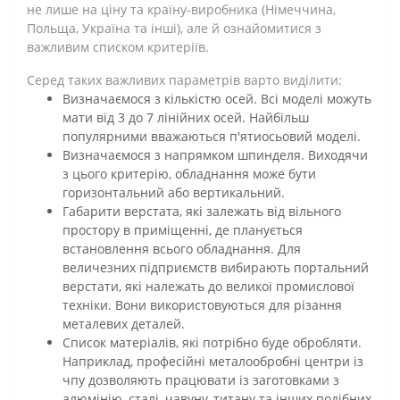
не лише на ціну та країну-виробника (Німеччина,
Польща, Україна та інші), але й ознайомитися з
важливим списком критеріїв.
Серед таких важливих параметрів варто виділити:
Визначаємося з кількістю осей. Всі моделі можуть
мати від 3 до 7 лінійних осей. Найбільш
популярними вважаються п'ятиосьовий моделі.
Визначаємося з напрямком шпинделя. Виходячи
з цього критерію, обладнання може бути
горизонтальний або вертикальний.
Габарити верстата, які залежать від вільного
простору в приміщенні, де планується
встановлення всього обладнання. Для
величезних підприємств вибирають портальний
верстати, які належать до великої промислової
техніки. Вони використовуються для різання
металевих деталей.
Список матеріалів, які потрібно буде обробляти.
Наприклад, професійні металообробні центри із
чпу дозволяють працювати із заготовками з
алюмінію, сталі, чавуну, титану та інших подібних