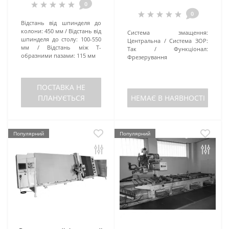
0
0
Відстань від шпинделя до
колони:
450 мм
Відстань від
Система змащення:
шпинделя до столу:
100-550
Центральна
Система ЗОР:
мм
Відстань між Т-
Так
Функціонал:
образними пазами:
115 мм
Фрезерування
ПОСТАВКА НЕ
ПЛАНУЄТЬСЯ
НЕМАЄ В НАЯВНОСТІ
Популярний
Популярний