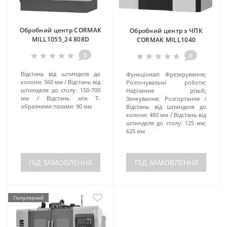
Обробний центр CORMAK
Обробний центр з ЧПК
MILL1055_24 808D
CORMAK MILL1040
0
0
Відстань від шпинделя до
Функціонал:
Фрезерування;
колони:
560 мм
Відстань від
Розточувальні роботи;
шпинделя до столу:
150-700
Нарізання різьб;
мм
Відстань між Т-
Зенкування; Розгортання
образними пазами:
90 мм
Відстань від шпинделя до
колони:
480 мм
Відстань від
шпинделя до столу:
125 мм;
625 мм
ПІД ЗАМОВЛЕННЯ
ПІД ЗАМОВЛЕННЯ
Популярний