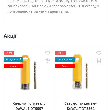
інші. Мешканці та гості Києва зможуть скористатися
самовивозом, забираючи своє замовлення зі складу у
попередньо узгоджений день та час.
Акції
-22%
-22%
Популярний
Популярний
Акція
Акція
Cверлo по металу
Cверлo по металу
DeWALT DT5557
DeWALT DT5562