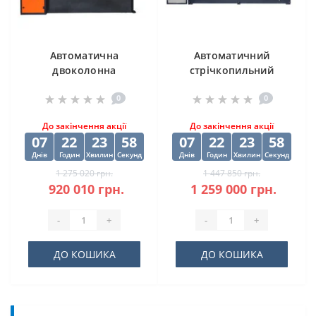
Автоматична
Автоматичний
двоколонна
стрічкопильний
стрічкова пила
верстат CORMAK H-
0
0
DISPA MAKINA D-O
500SA
450
До закінчення акції
До закінчення акції
07
22
23
57
07
22
23
57
Днів
Годин
Хвилин
Секунд
Днів
Годин
Хвилин
Секунд
1 275 020 грн.
1 447 850 грн.
920 010 грн.
1 259 000 грн.
-
+
-
+
ДО КОШИКА
ДО КОШИКА