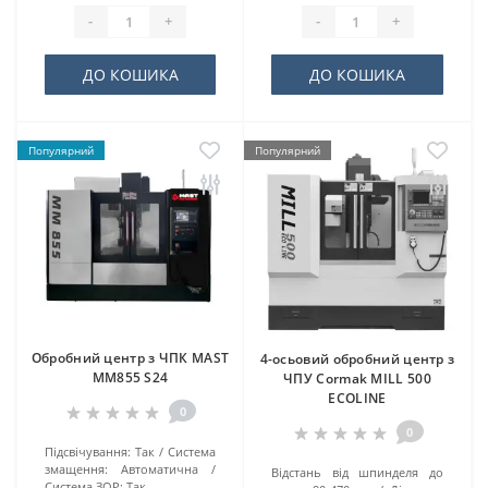
-
+
-
+
ДО КОШИКА
ДО КОШИКА
Популярний
Популярний
Обробний центр з ЧПК MAST
4-осьовий обробний центр з
MM855 S24
ЧПУ Cormak MILL 500
ECOLINE
0
0
Підсвічування:
Так
Система
змащення:
Автоматична
Відстань від шпинделя до
Система ЗОР:
Так