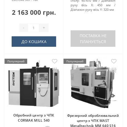
столу:
90-470 мм
Діапазон
руху вісь X:
450 мм
Діапазон руху вісь Y:
320 мм
2 163 000 грн.
-
+
ПОСТАВКА НЕ
ДО КОШИКА
ПЛАНУЄТЬСЯ
Популярний
Популярний
Обробний центр з ЧПК
Фрезерний оброблювальний
CORMAK MILL 540
центр з ЧПК MAST
Metalltechnik ММ 640 S16