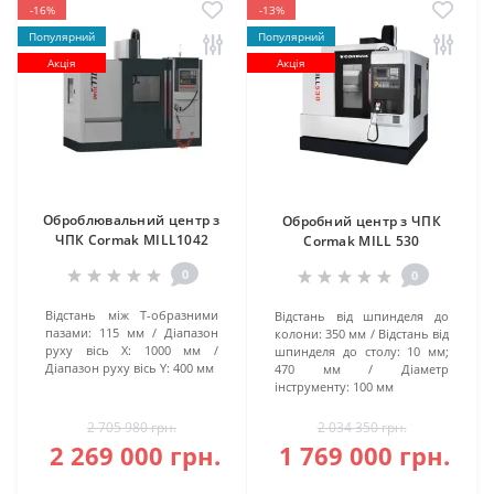
-16%
-13%
Популярний
Популярний
Акція
Акція
Оброблювальний центр з
Обробний центр з ЧПК
ЧПК Cormak MILL1042
Cormak MILL 530
0
0
Відстань між Т-образними
Відстань від шпинделя до
пазами:
115 мм
Діапазон
колони:
350 мм
Відстань від
руху вісь X:
1000 мм
шпинделя до столу:
10 мм;
Діапазон руху вісь Y:
400 мм
470 мм
Діаметр
інструменту:
100 мм
2 705 980 грн.
2 034 350 грн.
2 269 000 грн.
1 769 000 грн.