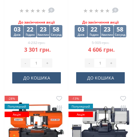
"EXTREME2" HSS-G
"EXTREME2" HSS-G
0
0
10х84х133 мм
(10 шт) 12.5х98х151
мм
До закінчення акції
До закінчення акції
03
22
23
57
03
22
23
57
Днів
Годин
Хвилин
Секунд
Днів
Годин
Хвилин
Секунд
4 232 грн.
5 905 грн.
3 301 грн.
4 606 грн.
-
+
-
+
ДО КОШИКА
ДО КОШИКА
-28%
-13%
Популярний
Популярний
Акція
Акція