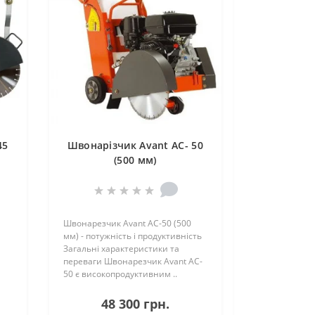
45
Швонарізчик Avant AC- 50
(500 мм)
Швонарезчик Avant AC-50 (500
мм) - потужність і продуктивність
Загальні характеристики та
переваги Швонарезчик Avant AC-
и
50 є високопродуктивним ..
48 300 грн.