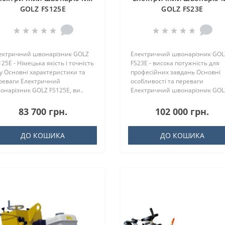
GOLZ FS125E
GOLZ FS23E
⚙️
⚙️
Вага
Вага
я різання дорожніх покриттів
Серед дорожнього обладнання
ектричний швонарізник GOLZ
Електричний швонарізник GOL
сфальту, бетону та інших
особливу популярність мають
25E - Німецька якість і точність
FS23E - висока потужність для
теріалів) відмінно підходить
алмазні нарізчики швів.
зу Основні характеристики та
професійних завдань Основні
онарізувач Husqvarna FS 413&..
Устаткування шведського
реваги Електричний
особливості та переваги
виробника Husqv..
онарізник GOLZ FS125E, ви..
Електричний швонарізник GOL
FS23..
83 700 грн.
102 000 грн.
ДО КОШИКА
ДО КОШИКА