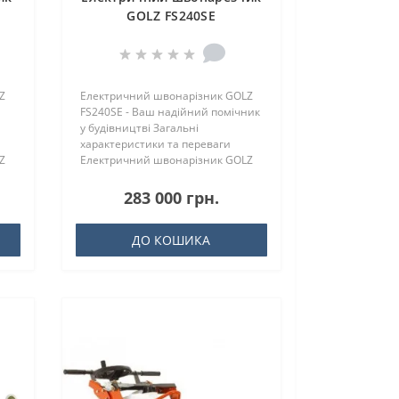
GOLZ FS240SE
Нарізувач швів husqvarna fs 400 lv
– це професійне обладнання,
призначене для робіт з бетону,
асфальту та інших т..
Z
Електричний швонарізник GOLZ
FS240SE - Ваш надійний помічник
у будівництві Загальні
характеристики та переваги
Z
Електричний швонарізник GOLZ
FS240S..
283 000 грн.
ДО КОШИКА