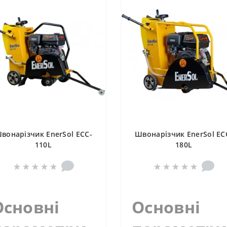
вонарізчик EnerSol ECC-
Швонарізчик EnerSol EC
110L
180L
Основні
Основні