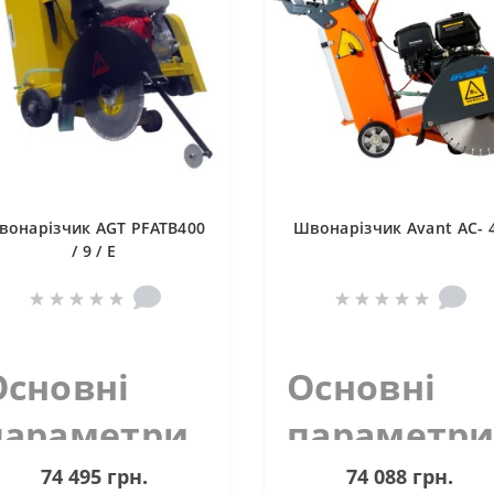
вонарізчик AGT PFATB400
Швонарізчик Avant AC- 
/ 9 / E
Основні
Основні
параметри
параметр
vant AC- 45
Cedima CF-
74 495 грн.
74 088 грн.