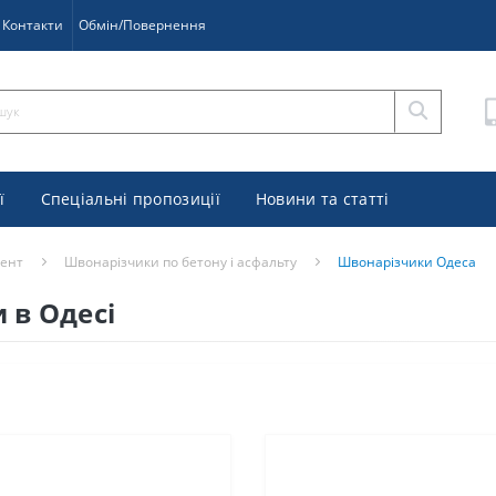
Контакти
Обмін/Повернення
ї
Спеціальні пропозиції
Новини та статті
мент
Швонарізчики по бетону і асфальту
Швонарізчики Одеса
 в Одесі