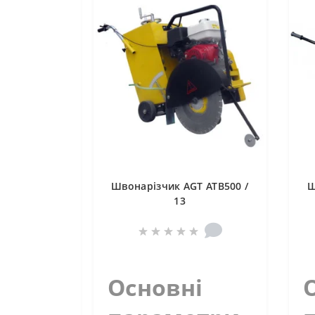
Швонарізчик AGT ATB500 /
Ш
13
Основні