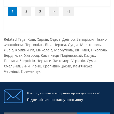
1
2
3
>
>|
Related Tags:
Київ
,
Харків
,
Одеса
,
Дніпро
,
Запоріжжя
,
Івано-
Франківськ
,
Тернопіль
,
Біла Церква
,
Луцьк
,
Мелітополь
,
Львів
,
Кривий Ріг
,
Миколаїв
,
Маріуполь
,
Вінниця
,
Нікополь
,
Бердянськ
,
Ужгород
,
Кам'янець-Подільський
,
Калуш
,
Полтава
,
Чернігів
,
Черкаси
,
Житомир
,
Угринів
,
Суми
,
Хмельницький
,
Рівне
,
Кропивницький
,
Кам'янське
,
Чернівці
,
Кременчук
Хочете дізнаватися першим про акції і знижки?
Підпишіться на нашу розсилку