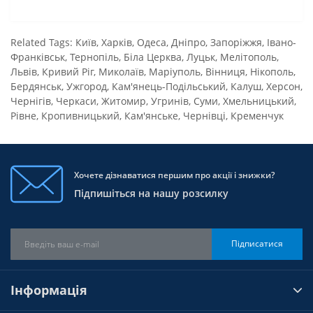
Related Tags:
Київ
,
Харків
,
Одеса
,
Дніпро
,
Запоріжжя
,
Івано-
Франківськ
,
Тернопіль
,
Біла Церква
,
Луцьк
,
Мелітополь
,
Львів
,
Кривий Ріг
,
Миколаїв
,
Маріуполь
,
Вінниця
,
Нікополь
,
Бердянськ
,
Ужгород
,
Кам'янець-Подільський
,
Калуш
,
Херсон
,
Чернігів
,
Черкаси
,
Житомир
,
Угринів
,
Суми
,
Хмельницький
,
Рівне
,
Кропивницький
,
Кам'янське
,
Чернівці
,
Кременчук
Хочете дізнаватися першим про акції і знижки?
Підпишіться на нашу розсилку
Підписатися
Інформація