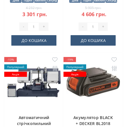
Днів
Годин
Хвилин
Секунд
Днів
Годин
Хвилин
Секунд
4 232 грн.
5 905 грн.
3 301 грн.
4 606 грн.
-
+
-
+
ДО КОШИКА
ДО КОШИКА
-13%
-19%
Популярний
Популярний
Акція
Акція
Автоматичний
Акумулятор BLACK
стрічкопильний
+ DECKER BL2018