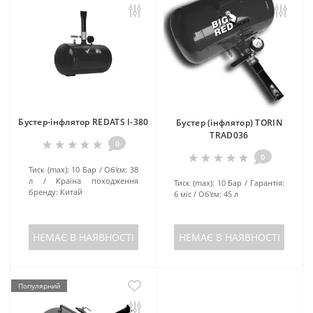
Бустер-інфлятор REDATS I-380
Бустер (інфлятор) TORIN
TRAD036
0
0
Тиск (max):
10 Бар
Об'єм:
38
л
Країна походження
Тиск (max):
10 Бар
Гарантія:
бренду:
Китай
6 міс
Об'єм:
45 л
НЕМАЄ В НАЯВНОСТІ
НЕМАЄ В НАЯВНОСТІ
Популярний