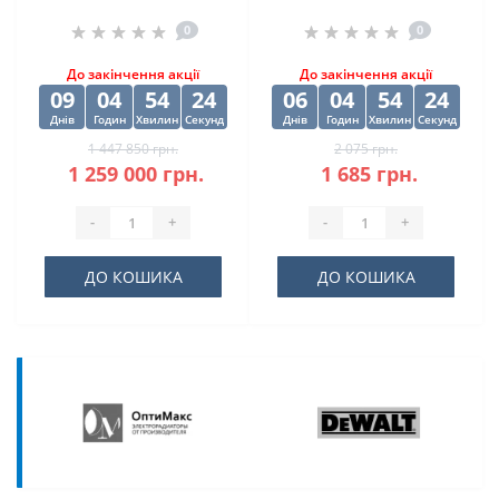
верстат CORMAK H-
0
0
500SA
До закінчення акції
До закінчення акції
09
04
54
23
06
04
54
23
Днів
Годин
Хвилин
Секунд
Днів
Годин
Хвилин
Секунд
1 447 850 грн.
2 075 грн.
1 259 000 грн.
1 685 грн.
-
+
-
+
ДО КОШИКА
ДО КОШИКА