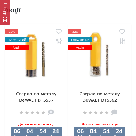
Фільтр
Акції
-22%
-22%
Популярний
Популярний
Акція
Акція
Cверлo по металу
Cверлo по металу
DeWALT DT5557
DeWALT DT5562
"EXTREME2" HSS-G
"EXTREME2" HSS-G
0
0
10х84х133 мм
(10 шт) 12.5х98х151
мм
До закінчення акції
До закінчення акції
06
04
54
23
06
04
54
23