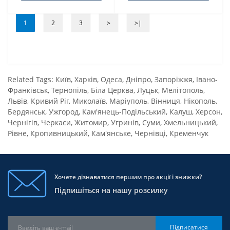
1
2
3
>
>|
Related Tags:
Київ
,
Харків
,
Одеса
,
Дніпро
,
Запоріжжя
,
Івано-
Франківськ
,
Тернопіль
,
Біла Церква
,
Луцьк
,
Мелітополь
,
Львів
,
Кривий Ріг
,
Миколаїв
,
Маріуполь
,
Вінниця
,
Нікополь
,
Бердянськ
,
Ужгород
,
Кам'янець-Подільський
,
Калуш
,
Херсон
,
Чернігів
,
Черкаси
,
Житомир
,
Угринів
,
Суми
,
Хмельницький
,
Рівне
,
Кропивницький
,
Кам'янське
,
Чернівці
,
Кременчук
Хочете дізнаватися першим про акції і знижки?
Підпишіться на нашу розсилку
Підписатися