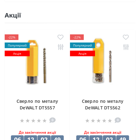
Акції
-22%
-22%
Популярний
Популярний
Акція
Акція
Cверлo по металу
Cверлo по металу
DeWALT DT5557
DeWALT DT5562
"EXTREME2" HSS-G
"EXTREME2" HSS-G
0
0
10х84х133 мм
(10 шт) 12.5х98х151
мм
До закінчення акції
До закінчення акції
06
12
02
49
06
12
02
49