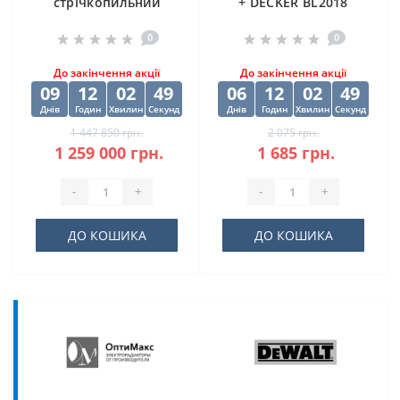
стрічкопильний
+ DECKER BL2018
верстат CORMAK H-
0
0
500SA
До закінчення акції
До закінчення акції
09
12
02
49
06
12
02
49
Днів
Годин
Хвилин
Секунд
Днів
Годин
Хвилин
Секунд
1 447 850 грн.
2 075 грн.
1 259 000 грн.
1 685 грн.
-
+
-
+
ДО КОШИКА
ДО КОШИКА