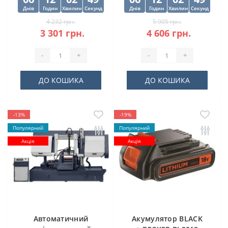
Днів
Годин
Хвилин
Секунд
Днів
Годин
Хвилин
Секунд
4 232 грн.
5 905 грн.
3 301 грн.
4 606 грн.
-
+
-
+
ДО КОШИКА
ДО КОШИКА
-13%
-19%
Популярний
Популярний
Акція
Акція
Автоматичний
Акумулятор BLACK