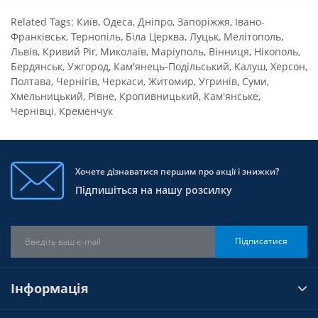
Related Tags:
Київ
,
Одеса
,
Дніпро
,
Запоріжжя
,
Івано-
Франківськ
,
Тернопіль
,
Біла Церква
,
Луцьк
,
Мелітополь
,
Львів
,
Кривий Ріг
,
Миколаїв
,
Маріуполь
,
Вінниця
,
Нікополь
,
Бердянськ
,
Ужгород
,
Кам'янець-Подільський
,
Калуш
,
Херсон
,
Полтава
,
Чернігів
,
Черкаси
,
Житомир
,
Угринів
,
Суми
,
Хмельницький
,
Рівне
,
Кропивницький
,
Кам'янське
,
Чернівці
,
Кременчук
Хочете дізнаватися першим про акції і знижки?
Підпишіться на нашу розсилку
Підписатися
Інформація