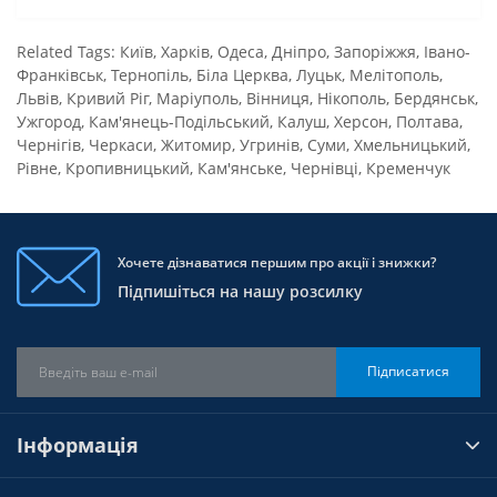
Related Tags:
Київ
,
Харків
,
Одеса
,
Дніпро
,
Запоріжжя
,
Івано-
Франківськ
,
Тернопіль
,
Біла Церква
,
Луцьк
,
Мелітополь
,
Львів
,
Кривий Ріг
,
Маріуполь
,
Вінниця
,
Нікополь
,
Бердянськ
,
Ужгород
,
Кам'янець-Подільський
,
Калуш
,
Херсон
,
Полтава
,
Чернігів
,
Черкаси
,
Житомир
,
Угринів
,
Суми
,
Хмельницький
,
Рівне
,
Кропивницький
,
Кам'янське
,
Чернівці
,
Кременчук
Хочете дізнаватися першим про акції і знижки?
Підпишіться на нашу розсилку
Підписатися
Інформація