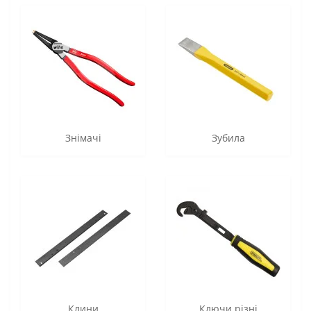
Знімачі
Зубила
Клини
Ключи різні