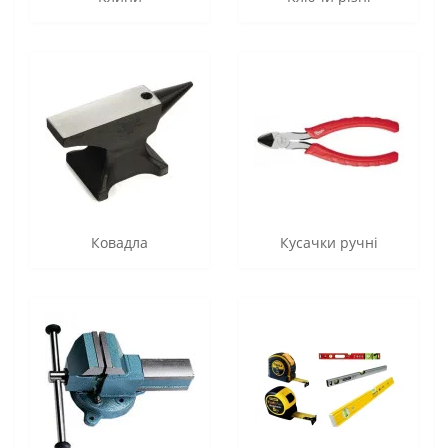
Ковадла
Кусачки ручні