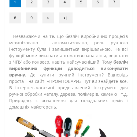
1
2
3
4
5
6
7
8
9
>
>|
Незважаючи на те, що безліч виробничих процесів
механізовано і автоматизовано, роль ручного
інструменту була і залишається вирішальною. Не всі
функції може виконати автоматизована лінія, верстати
з ЧПУ або конвеєр, навіть найсучасніший. Тому
безліч
виробничих функцій доводиться виконувати
вручну.
Де купити ручний інструмент? Відповідь
проста - на сайті «ПРОМТОВАРИ». Тут ви знайдете все.
В інтернет-магазині представлений інструмент для
ручної обробки металу, дерева, полімерів, каменю і т.д.
Природно, є оснащення для складальних цехів і
домашніх майстерень.