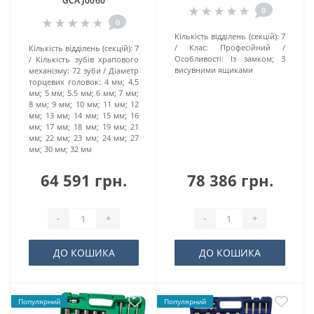
GCAJ0060
0
0
Кількість відділень (секцій):
7
Клас:
Професійний
Кількість відділень (секцій):
7
Особливості:
Із замком; З
Кількість зубів храпового
висувними ящиками
механізму:
72 зуби
Діаметр
торцевих головок:
4 мм; 4.5
мм; 5 мм; 5.5 мм; 6 мм; 7 мм;
8 мм; 9 мм; 10 мм; 11 мм; 12
мм; 13 мм; 14 мм; 15 мм; 16
мм; 17 мм; 18 мм; 19 мм; 21
мм; 22 мм; 23 мм; 24 мм; 27
мм; 30 мм; 32 мм
64 591 грн.
78 386 грн.
-
+
-
+
ДО КОШИКА
ДО КОШИКА
Популярний
Популярний