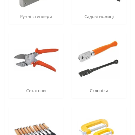
Ручні степлери
Садові ножиці
Секатори
Склорізи