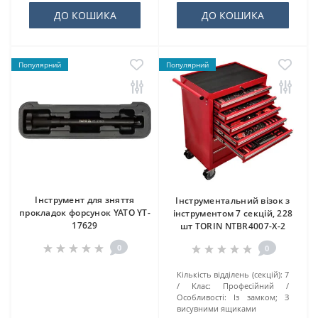
ДО КОШИКА
ДО КОШИКА
Популярний
Популярний
Інструмент для зняття
Інструментальний візок з
прокладок форсунок YATO YT-
інструментом 7 секцій, 228
17629
шт TORIN NTBR4007-X-2
0
0
Кількість відділень (секцій):
7
Клас:
Професійний
Особливості:
Із замком; З
висувними ящиками