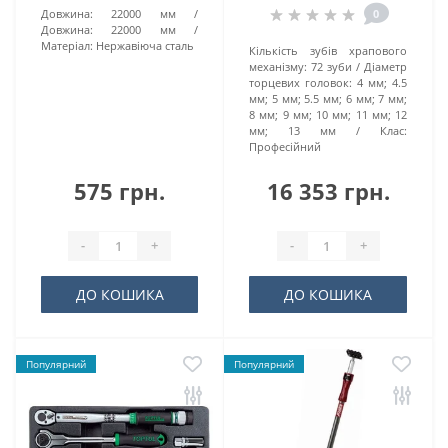
Довжина:
22000 мм
0
Довжина:
22000 мм
Матеріал:
Hepжaвіючa cтaль
Кількість зубів храпового
механізму:
72 зуби
Діаметр
торцевих головок:
4 мм; 4.5
мм; 5 мм; 5.5 мм; 6 мм; 7 мм;
8 мм; 9 мм; 10 мм; 11 мм; 12
мм; 13 мм
Клас:
Професійний
575 грн.
16 353 грн.
-
+
-
+
ДО КОШИКА
ДО КОШИКА
Популярний
Популярний