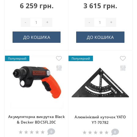
6 259 грн.
3 615 грн.
-
+
-
+
ДО КОШИКА
ДО КОШИКА
Популярний
Популярний
Акумуляторна викрутка Black
Алюмінієвий куточок YATO
& Decker BDCSFL20C
YT-70782
0
0