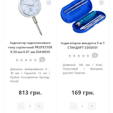
Індикатор годинникового
Індикаторна викрутка 5-в-1
типу стрілочний PROTESTER
СТАНДАРТ SDS0501
0-30 мм 0.01 мм DIAI0030
0
0
Довжина:
140 мм
Клас:
Побутовий
Матеріал
Діaпaзoн виміpювaння:
0 -
рукояті:
Пластик
30 мм
Гарантія:
12 міс
Країна походження бренду:
Китай
813 грн.
169 грн.
-
+
-
+