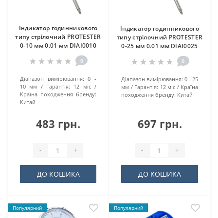
Індикатор годинникового
Індикатор годинникового
типу стрілочний PROTESTER
типу стрілочний PROTESTER
0-10 мм 0.01 мм DIAI0010
0-25 мм 0.01 мм DIAI0025
0
0
Діaпaзoн виміpювaння:
0 -
Діaпaзoн виміpювaння:
0 - 25
10 мм
Гарантія:
12 міс
мм
Гарантія:
12 міс
Країна
Країна походження бренду:
походження бренду:
Китай
Китай
483 грн.
697 грн.
-
+
-
+
ДО КОШИКА
ДО КОШИКА
Популярний
Популярний