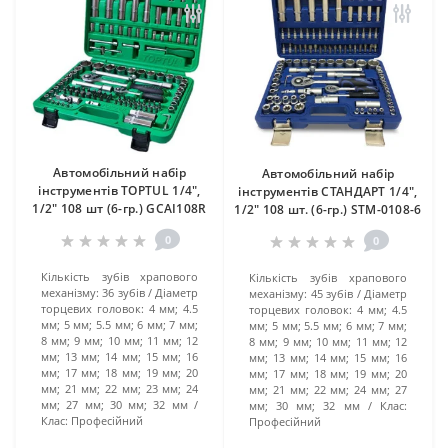
Автомобільний набір
Автомобільний набір
інструментів TOPTUL 1/4",
інструментів СТАНДАРТ 1/4",
1/2" 108 шт (6-гр.) GCAI108R
1/2" 108 шт. (6-гр.) STM-0108-6
0
0
Кількість зубів храпового
Кількість зубів храпового
механізму:
36 зубів
Діаметр
механізму:
45 зубів
Діаметр
торцевих головок:
4 мм; 4.5
торцевих головок:
4 мм; 4.5
мм; 5 мм; 5.5 мм; 6 мм; 7 мм;
мм; 5 мм; 5.5 мм; 6 мм; 7 мм;
8 мм; 9 мм; 10 мм; 11 мм; 12
8 мм; 9 мм; 10 мм; 11 мм; 12
мм; 13 мм; 14 мм; 15 мм; 16
мм; 13 мм; 14 мм; 15 мм; 16
мм; 17 мм; 18 мм; 19 мм; 20
мм; 17 мм; 18 мм; 19 мм; 20
мм; 21 мм; 22 мм; 23 мм; 24
мм; 21 мм; 22 мм; 24 мм; 27
мм; 27 мм; 30 мм; 32 мм
мм; 30 мм; 32 мм
Клас:
Клас:
Професійний
Професійний