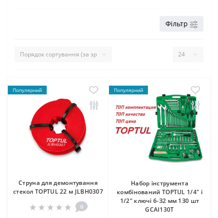
Фільтр
Популярний
Популярний
Cтруна для демонтування
Haбор інструмента
стекол TOPTUL 22 м JLBH0307
комбінований TOPTUL 1/4" і
1/2" ключі 6-З2 мм 1З0 шт
0
GCAI130T