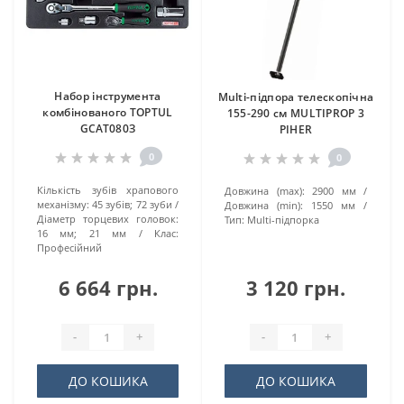
Haбор інструмента
Multi-підпора телескопічна
комбінованого TOPTUL
155-290 см MULTIPROP 3
GCAT080З
PIHER
0
0
Кількість зубів храпового
Довжина (max):
2900 мм
механізму:
45 зубів; 72 зуби
Довжина (min):
1550 мм
Діаметр торцевих головок:
Тип:
Multi-підпорка
16 мм; 21 мм
Клас:
Професійний
6 664 грн.
3 120 грн.
-
+
-
+
ДО КОШИКА
ДО КОШИКА