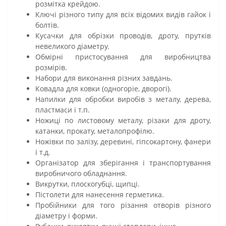
розмітка крейдою.
Ключі різного типу для всіх відомих видів гайок і
болтів.
Кусачки для обрізки проводів, дроту, прутків
невеликого діаметру.
Обмірні пристосування для виробництва
розмірів.
Набори для виконання різних завдань.
Ковадла для ковки (одногоріе, дворогі).
Напилки для обробки виробів з металу, дерева,
пластмаси і т.п.
Ножиці по листовому металу, різаки для дроту,
катанки, прокату, металопрофілю.
Ножівки по залізу, деревині, гіпсокартону, фанери
і т.д.
Організатор для зберігання і транспортування
виробничого обладнання.
Викрутки, плоскогубці, щипці.
Пістолети для нанесення герметика.
Пробійники для того різання отворів різного
діаметру і форми.