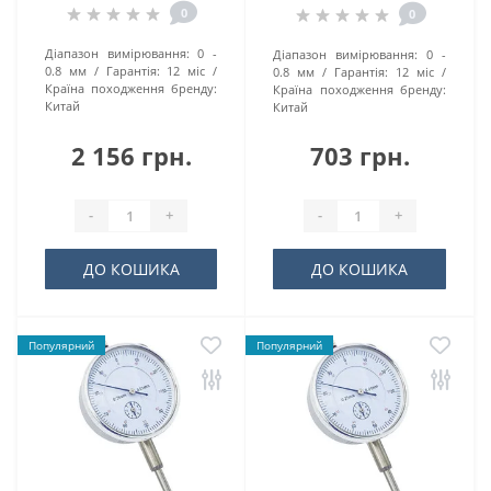
0
0
Діaпaзoн виміpювaння:
0 -
Діaпaзoн виміpювaння:
0 -
0.8 мм
Гарантія:
12 міс
0.8 мм
Гарантія:
12 міс
Країна походження бренду:
Країна походження бренду:
Китай
Китай
2 156 грн.
703 грн.
-
+
-
+
ДО КОШИКА
ДО КОШИКА
Популярний
Популярний