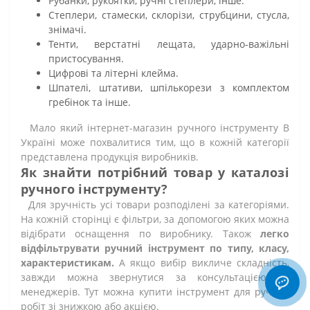
Рубанки, рукоятки, ручні степлери, інше.
Степлери, стамески, склорізи, струбцини, стусла,
знімачі.
Тенти, верстатні лещата, ударно-важільні
пристосування.
Цифрові та літерні клейма.
Шпателі, штативи, шпількорези з комплектом
гребінок та інше.
Мало який інтернет-магазин ручного інструменту В
Україні може похвалитися тим, що в кожній категорії
представлена продукція виробників.
Як знайти потрібний товар у каталозі
ручного інструменту?
Для зручність усі товари розподілені за категоріями.
На кожній сторінці є фільтри, за допомогою яких можна
відібрати оснащення по виробнику. Також
легко
відфільтрувати ручний інструмент по типу, класу,
характеристикам.
А якщо вибір викличе складність,
завжди можна звернутися за консультацією до
менеджерів. Тут можна купити інструмент для ручних
робіт зі знижкою або акцією.