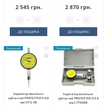
2 545 грн.
2 870 грн.
-
+
-
+
ДО КОШИКА
ДО КОШИКА
Популярний
Популярний
Індикатор важільно-
Індикатор важільно-
зубчастий PROTESTER 0-0.8
зубчастий PROTESTER 0-0.8
мм 5312-08
мм LTTI0008