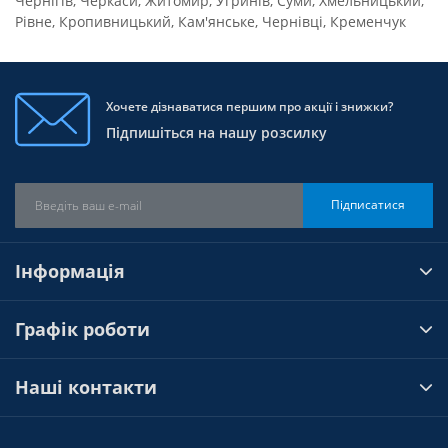
Чернігів
,
Черкаси
,
Житомир
,
Угринів
,
Суми
,
Хмельницький
,
Рівне
,
Кропивницький
,
Кам'янське
,
Чернівці
,
Кременчук
Хочете дізнаватися першим про акції і знижки?
Підпишіться на нашу розсилку
Підписатися
Інформація
Графік роботи
Наші контакти