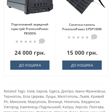
Портативний зарядний
Сонячна панель
пристрій PremiumPower
PremiumPower EPSP100W
PB500N
24 000 грн.
15 000 грн.
ДО КОШИКА
ДО КОШИКА
Related Tags:
Київ
,
Харків
,
Одеса
,
Дніпро
,
Івано-Франківськ
,
Тернопіль
,
Біла Церква
,
Луцьк
,
Мелітополь
,
Львів
,
Кривий
Ріг
,
Миколаїв
,
Маріуполь
,
Вінниця
,
Нікополь
,
Бердянськ
,
Ужгород
,
Кам'янець-Подільський
,
Калуш
,
Херсон
,
Полтава
,