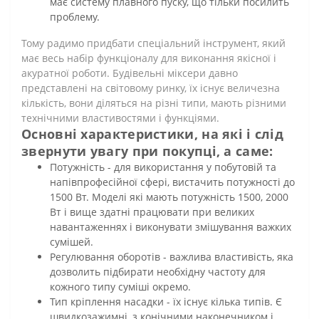
має систему плавного пуску, що тільки посилить
проблему.
Тому радимо придбати спеціальний інструмент, який
має весь набір функціоналу для виконання якісної і
акуратної роботи. Будівельні міксери давно
представлені на світовому ринку, їх існує величезна
кількість, вони діляться на різні типи, мають різними
технічними властивостями і функціями.
Основні характеристики, на які і слід
звернути увагу при покупці, а саме:
Потужність - для використання у побутовій та
напівпрофесійної сфері, вистачить потужності до
1500 Вт. Моделі які мають потужність 1500, 2000
Вт і вище здатні працювати при великих
навантаженнях і виконувати змішування важких
сумішей.
Регулювання оборотів - важлива властивість, яка
дозволить підбирати необхідну частоту для
кожного типу суміші окремо.
Тип кріплення насадки - їх існує кілька типів. Є
швидкозажимні, з конічними наконечником і