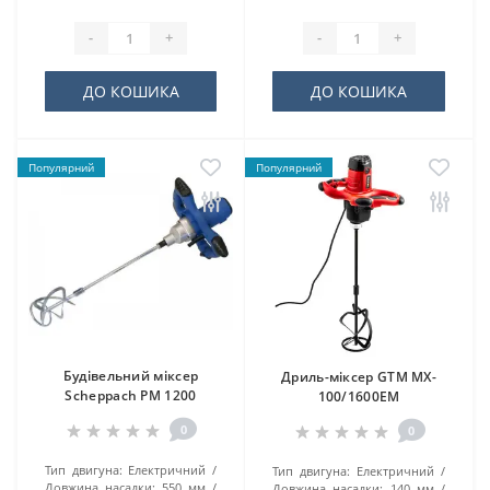
-
+
-
+
ДО КОШИКА
ДО КОШИКА
Популярний
Популярний
Будівельний міксер
Дриль-міксер GTM MX-
Scheppach PM 1200
100/1600EM
0
0
Тип двигуна:
Електричний
Тип двигуна:
Електричний
Довжина насадки:
550 мм
Довжина насадки:
140 мм