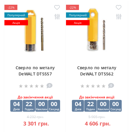
-22%
-22%
Популярний
Популярний
Акція
Акція
Cверлo по металу
Cверлo по металу
DeWALT DT5557
DeWALT DT5562
"EXTREME2" HSS-G
"EXTREME2" HSS-G
0
0
10х84х133 мм
(10 шт) 12.5х98х151
мм
До закінчення акції
До закінчення акції
04
21
59
59
04
21
59
59
Днів
Годин
Хвилин
Секунд
Днів
Годин
Хвилин
Секунд
4 232 грн.
5 905 грн.
3 301 грн.
4 606 грн.