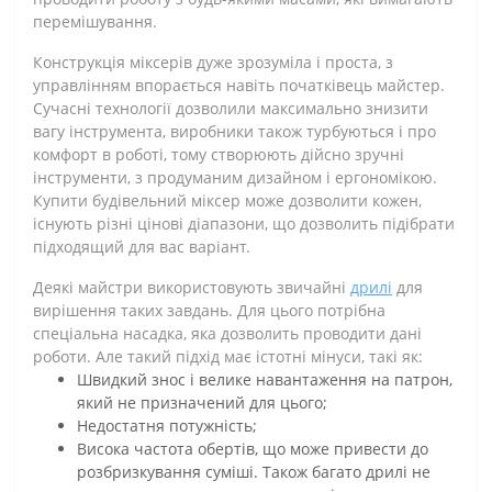
перемішування.
Конструкція міксерів дуже зрозуміла і проста, з
управлінням впорається навіть початківець майстер.
Сучасні технології дозволили максимально знизити
вагу інструмента, виробники також турбуються і про
комфорт в роботі, тому створюють дійсно зручні
інструменти, з продуманим дизайном і ергономікою.
Купити будівельний міксер може дозволити кожен,
існують різні цінові діапазони, що дозволить підібрати
підходящий для вас варіант.
Деякі майстри використовують звичайні
дрилі
для
вирішення таких завдань. Для цього потрібна
спеціальна насадка, яка дозволить проводити дані
роботи. Але такий підхід має істотні мінуси, такі як:
Швидкий знос і велике навантаження на патрон,
який не призначений для цього;
Недостатня потужність;
Висока частота обертів, що може привести до
розбризкування суміші. Також багато дрилі не