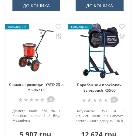
ДО КОШИКА
ДО КОШИКА
Популярний
Популярний
Сівалка і розкидач YATO 23 л
Барабанний просіювач
YT-86715
Scheppach RS500
0
0
Діаметр коліс:
350 мм
Потужність:
350 Вт
Кількість коліс:
2
Вид:
Кількість коліс:
2
Напруга
Механічна
електричного двигуна:
230 В
5 907 грн.
12 624 грн.