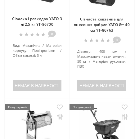
Сівалка і розкидач YATO 3
Сітчаста ковзанка для
л/2.5 кг YT-86700
внесення добрив YATO Ø= 40
см YT-86763
0
0
Вид:
Механічна
Матеріал
корпусу:
Поліпропілен
Діаметр:
400 мм
Об'єм ємкості:
3 л
Максимальне навантаження:
50 кг
Матеріал рукоятки:
ПВХ
НЕМАЄ В НАЯВНОСТІ
НЕМАЄ В НАЯВНОСТІ
Популярний
Популярний