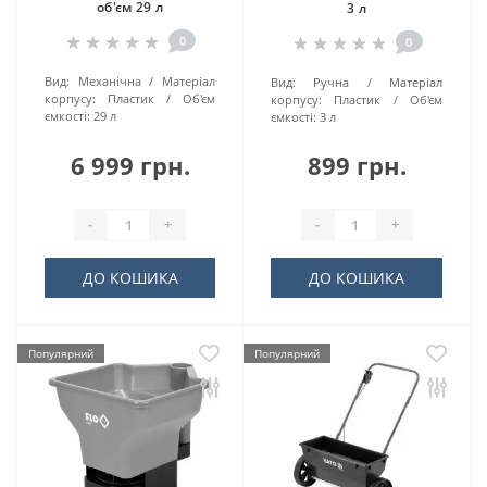
об'єм 29 л
3 л
0
0
Вид:
Механічна
Матеріал
Вид:
Ручна
Матеріал
корпусу:
Пластик
Об'єм
корпусу:
Пластик
Об'єм
ємкості:
29 л
ємкості:
3 л
6 999 грн.
899 грн.
-
+
-
+
ДО КОШИКА
ДО КОШИКА
Популярний
Популярний