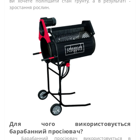
ви хочете поліпшити стан грунту, а в результаті -
зростання рослин.
Для чого використовується
барабанний просіювач?
Барабанний просіювач використовується в