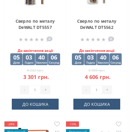
Cверлo по металу
Cверлo по металу
DeWALT DT5557
DeWALT DT5562
"EXTREME2" HSS-G
"EXTREME2" HSS-G
0
0
10х84х133 мм
(10 шт) 12.5х98х151
мм
До закінчення акції
До закінчення акції
05
03
40
06
05
03
40
06
Днів
Годин
Хвилин
Секунд
Днів
Годин
Хвилин
Секунд
4 232 грн.
5 905 грн.
3 301 грн.
4 606 грн.
-
+
-
+
ДО КОШИКА
ДО КОШИКА
-28%
-13%
Популярний
Популярний