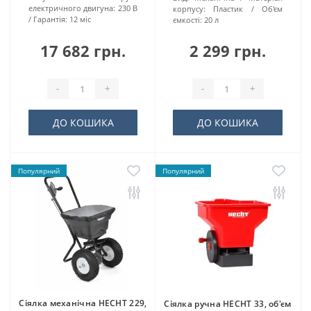
електричного двигуна:
230 В
корпусу:
Пластик
Об'єм
Гарантія:
12 міс
ємкості:
20 л
17 682 грн.
2 299 грн.
-
+
-
+
ДО КОШИКА
ДО КОШИКА
Популярний
Популярний
Сіялка механічна HECHT 229,
Сіялка ручна HECHT 33, об'єм