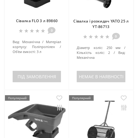
Сівалка FLO 3 л 89860
Сівалка і розкидач YATO 25 л
YT-86713
0
0
Вид:
Механічна
Матеріал
корпусу:
Поліпропілен
Діаметр коліс:
250 мм
Об'єм ємкості:
3 л
Кількість коліс:
2
Вид:
Механічна
ПІД ЗАМОВЛЕННЯ
НЕМАЄ В НАЯВНОСТІ
Популярний
Популярний