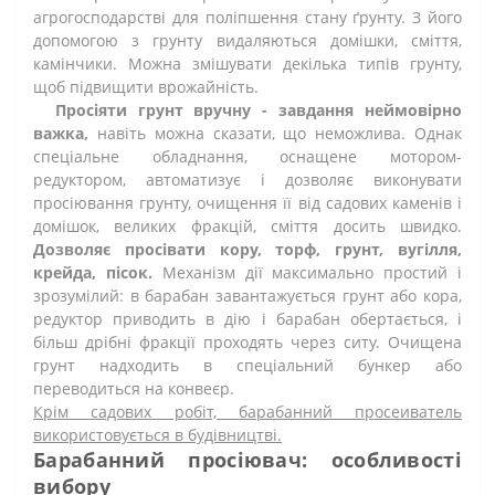
агрогосподарстві для поліпшення стану ґрунту. З його
допомогою з грунту видаляються домішки, сміття,
камінчики. Можна змішувати декілька типів грунту,
щоб підвищити врожайність.
Просіяти грунт вручну - завдання неймовірно
важка,
навіть можна сказати, що неможлива. Однак
спеціальне обладнання, оснащене мотором-
редуктором, автоматизує і дозволяє виконувати
просіювання грунту, очищення її від садових каменів і
домішок, великих фракцій, сміття досить швидко.
Дозволяє просівати кору, торф, грунт, вугілля,
крейда, пісок.
Механізм дії максимально простий і
зрозумілий: в барабан завантажується грунт або кора,
редуктор приводить в дію і барабан обертається, і
більш дрібні фракції проходять через ситу. Очищена
грунт надходить в спеціальний бункер або
переводиться на конвеєр.
Крім садових робіт, барабанний просеиватель
використовується в будівництві.
Барабанний просіювач: особливості
вибору