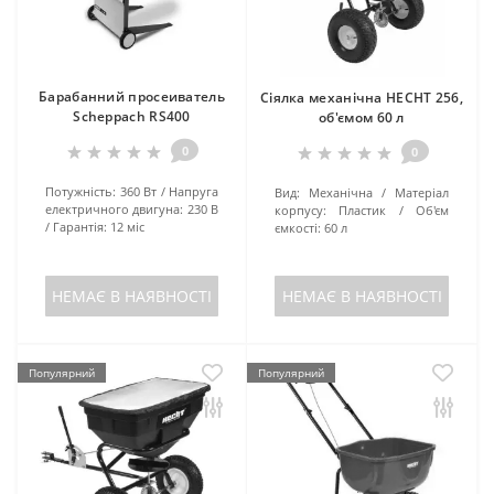
Барабанний просеиватель
Сіялка механічна HECHT 256,
Scheppach RS400
об'ємом 60 л
0
0
Потужність:
360 Вт
Напруга
Вид:
Механічна
Матеріал
електричного двигуна:
230 В
корпусу:
Пластик
Об'єм
Гарантія:
12 міс
ємкості:
60 л
НЕМАЄ В НАЯВНОСТІ
НЕМАЄ В НАЯВНОСТІ
Популярний
Популярний