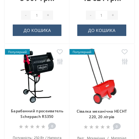
-
+
-
+
ДО КОШИКА
ДО КОШИКА
Популярний
Популярний
Барабанний просеиватель
Сівалка механічна HECHT
Scheppach RS350
220, 20 літрів
0
0
Потужність:
250 Вт
Напруга
Вид:
Механічна
Матеріал