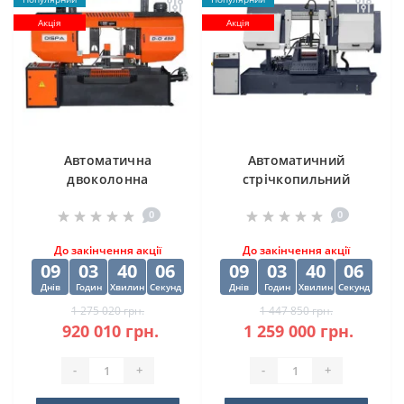
Акція
Акція
Автоматична
Автоматичний
двоколонна
стрічкопильний
стрічкова пила
верстат CORMAK H-
0
0
DISPA MAKINA D-O
500SA
450
До закінчення акції
До закінчення акції
09
03
40
06
09
03
40
06
Днів
Годин
Хвилин
Секунд
Днів
Годин
Хвилин
Секунд
1 275 020 грн.
1 447 850 грн.
920 010 грн.
1 259 000 грн.
-
+
-
+