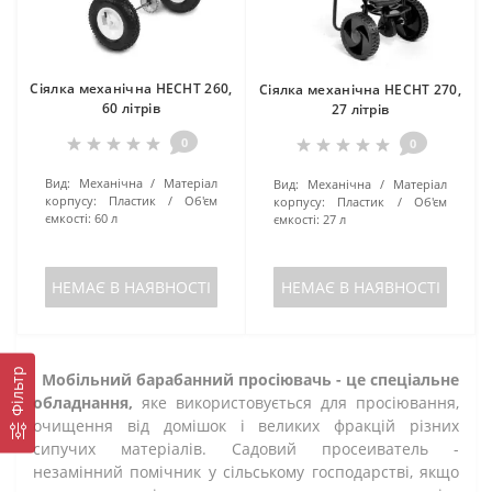
Сіялка механічна HECHT 260,
Сіялка механічна HECHT 270,
60 літрів
27 літрів
0
0
Вид:
Механічна
Матеріал
Вид:
Механічна
Матеріал
корпусу:
Пластик
Об'єм
корпусу:
Пластик
Об'єм
ємкості:
60 л
ємкості:
27 л
НЕМАЄ В НАЯВНОСТІ
НЕМАЄ В НАЯВНОСТІ
Фільтр
Мобільний барабанний просіювачь - це спеціальне
обладнання,
яке використовується для просіювання,
очищення від домішок і великих фракцій різних
сипучих матеріалів. Садовий просеиватель -
незамінний помічник у сільському господарстві, якщо