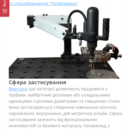
Фільтр
та спецобладнання “Промтовари”
.
Сфера застосування
Верстати
цієї категорії дозволяють працювати з
трубами, майбутніми деталями або складальними
одиницями з різними діаметрами та товщиною стінок.
Вони застосовуються створення зовнішньої конічної,
паралельної, внутрішньої, для метричної різьби. Сфера
застосування залежить від функціональних
можливостей та базового матеріалу. Наприклад, є