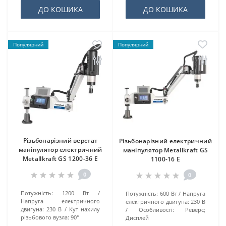
ДО КОШИКА
ДО КОШИКА
Популярний
Популярний
Різьбонарізний верстат
Різьбонарізний електричний
маніпулятор електричний
маніпулятор Metallkraft GS
Metallkraft GS 1200-36 E
1100-16 E
0
0
Потужність:
1200 Вт
Потужність:
600 Вт
Напруга
Напруга електричного
електричного двигуна:
230 В
двигуна:
230 В
Кут нахилу
Особливості:
Реверс;
різьбового вузла:
90°
Дисплей