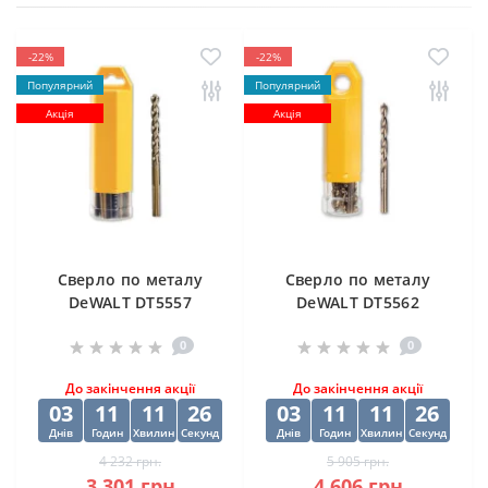
-22%
-22%
Популярний
Популярний
Акція
Акція
Cверлo по металу
Cверлo по металу
DeWALT DT5557
DeWALT DT5562
"EXTREME2" HSS-G
"EXTREME2" HSS-G
0
0
10х84х133 мм
(10 шт) 12.5х98х151
мм
До закінчення акції
До закінчення акції
03
11
11
25
03
11
11
25
Днів
Годин
Хвилин
Секунд
Днів
Годин
Хвилин
Секунд
4 232 грн.
5 905 грн.
3 301 грн.
4 606 грн.