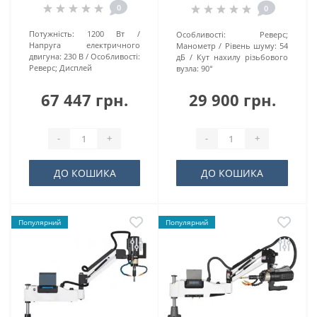
0
0
Потужність:
1200 Вт
Особливості:
Реверс;
Напруга електричного
Манометр
Рівень шуму:
54
двигуна:
230 В
Особливості:
дБ
Кут нахилу різьбового
Реверс; Дисплей
вузла:
90°
67 447 грн.
29 900 грн.
-
+
-
+
ДО КОШИКА
ДО КОШИКА
Популярний
Популярний