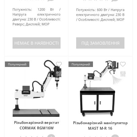
Потужність:
1200 Вт
Потужність:
600 Вт
Напруга
Напруга електричного
електричного двигуна:
230 В
двигуна:
230 В
Особливості:
Особливості:
Дисплей; МОР
Реверс; Дисплей; МОР
НЕМАЄ В НАЯВНОСТІ
ПІД ЗАМОВЛЕННЯ
Популярний
Популярний
Різьбонарізний верстат
Різьбонарізний маніпулятор
CORMAK RGM16W
MAST M-R 16