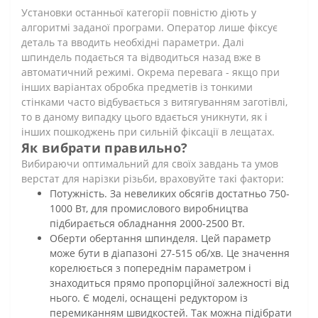
Установки останньої категорії повністю діють у
алгоритмі заданої програми. Оператор лише фіксує
деталь та вводить необхідні параметри. Далі
шпиндель подається та відводиться назад вже в
автоматичний режимі. Окрема перевага - якщо при
інших варіантах обробка предметів із тонкими
стінками часто відбувається з витягуванням заготівлі,
то в даному випадку цього вдається уникнути, як і
інших пошкоджень при сильній фіксації в лещатах.
Як вибрати правильно?
Вибираючи оптимальний для своїх завдань та умов
верстат для нарізки різьби, враховуйте такі фактори:
Потужність. За невеликих обсягів достатньо 750-
1000 Вт, для промислового виробництва
підбирається обладнання 2000-2500 Вт.
Оберти обертання шпинделя. Цей параметр
може бути в діапазоні 27-515 об/хв. Це значення
корелюється з попереднім параметром і
знаходиться прямо пропорційної залежності від
нього. Є моделі, оснащені редуктором із
перемиканням швидкостей. Так можна підібрати