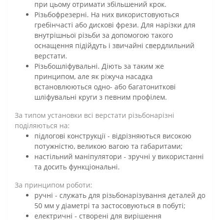
при цьому отримати збільшений крок.
Різьбофрезерні. На них використовуються
гребінчасті або дискові фрези. Для нарізки для
внутрішньої різьби за допомогою такого
оснащення підійдуть і звичайні свердлильний
верстати.
Різьбошліфувальні. Діють за таким же
принципом, але як ріжуча насадка
встановлюються одно- або багатониткові
шліфувальні круги з певним профілем.
За типом установки всі верстати різьбонарізні
поділяються на:
підлогові конструкції - відрізняються високою
потужністю, великою вагою та габаритами;
настільний маніпулятори - зручні у використанні
та досить функціональні.
За принципом роботи:
ручні - служать для різьбонарізування деталей до
50 мм у діаметрі та застосовуються в побуті;
електричні - створені для вирішення