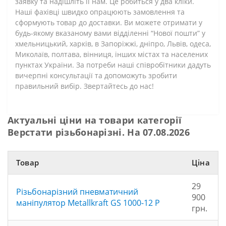
заявку та надішліть її нам. Це робиться у два кліки.
Наші фахівці швидко опрацюють замовлення та
сформують товар до доставки. Ви можете отримати у
будь-якому вказаному вами відділенні “Нової пошти” у
хмельницький, харків, в Запоріжжі, дніпро, Львів, одеса,
Миколаїв, полтава, вінниця, інших містах та населених
пунктах України. За потреби наші співробітники дадуть
вичерпні консультації та допоможуть зробити
правильний вибір. Звертайтесь до нас!
Актуальні ціни на товари категорії
Верстати різьбонарізні. На 07.08.2026
Товар
Ціна
29
Різьбонарізний пневматичний
900
маніпулятор Metallkraft GS 1000-12 P
грн.