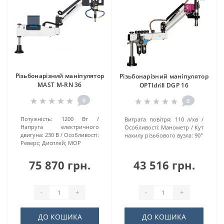
Різьбонарізний маніпулятор
Різьбонарізний маніпулятор
MAST M-RN 36
OPTIdrill DGP 16
0
0
Потужність:
1200 Вт
Витрата повітря:
110 л/хв
Напруга електричного
Особливості:
Манометр
Кут
двигуна:
230 В
Особливості:
нахилу різьбового вузла:
90°
Реверс; Дисплей; МОР
75 870 грн.
43 516 грн.
-
+
-
+
ДО КОШИКА
ДО КОШИКА