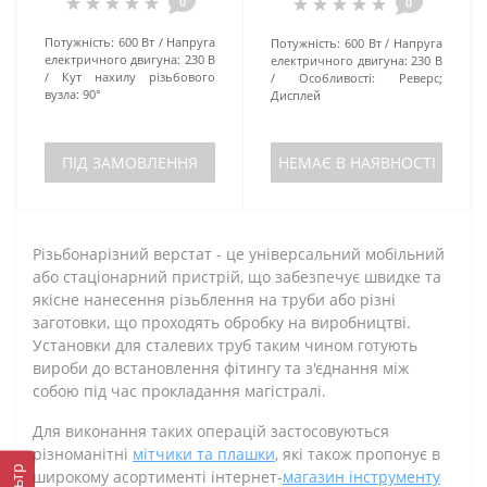
0
0
Потужність:
600 Вт
Напруга
Потужність:
600 Вт
Напруга
електричного двигуна:
230 В
електричного двигуна:
230 В
Кут нахилу різьбового
Особливості:
Реверс;
вузла:
90°
Дисплей
ПІД ЗАМОВЛЕННЯ
НЕМАЄ В НАЯВНОСТІ
Різьбонарізний верстат - це універсальний мобільний
або стаціонарний пристрій, що забезпечує швидке та
якісне нанесення різьблення на труби або різні
заготовки, що проходять обробку на виробництві.
Установки для сталевих труб таким чином готують
вироби до встановлення фітингу та з'єднання між
собою під час прокладання магістралі.
Для виконання таких операцій застосовуються
різноманітні
мітчики та плашки
, які також пропонує в
широкому асортименті інтернет-
магазин інструменту