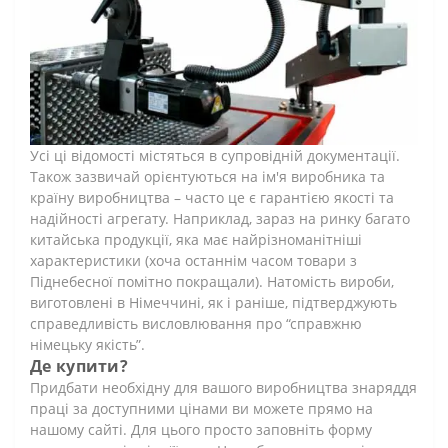
Усі ці відомості містяться в супровідній документації.
Також зазвичай орієнтуються на ім'я виробника та
країну виробництва – часто це є гарантією якості та
надійності агрегату. Наприклад, зараз на ринку багато
китайська продукції, яка має найрізноманітніші
характеристики (хоча останнім часом товари з
Піднебесної помітно покращали). Натомість вироби,
виготовлені в Німеччині, як і раніше, підтверджують
справедливість висловлювання про “справжню
німецьку якість”.
Де купити?
Придбати необхідну для вашого виробництва знаряддя
праці за доступними цінами ви можете прямо на
нашому сайті. Для цього просто заповніть форму