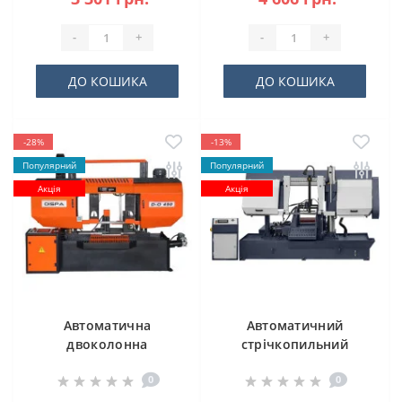
-
+
-
+
ДО КОШИКА
ДО КОШИКА
-28%
-13%
Популярний
Популярний
Акція
Акція
Автоматична
Автоматичний
двоколонна
стрічкопильний
стрічкова пила
верстат CORMAK H-
0
0
DISPA MAKINA D-O
500SA
450