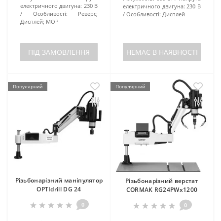
електричного двигуна:
230 В
електричного двигуна:
230 В
Особливості:
Реверс;
Особливості:
Дисплей
Дисплей; МОР
ПІД ЗАМОВЛЕННЯ
НЕМАЄ В НАЯВНОСТІ
Популярний
Популярний
Різьбонарізний маніпулятор
Різьбонарізний верстат
OPTIdrill DG 24
CORMAK RG24PWx1200
0
0