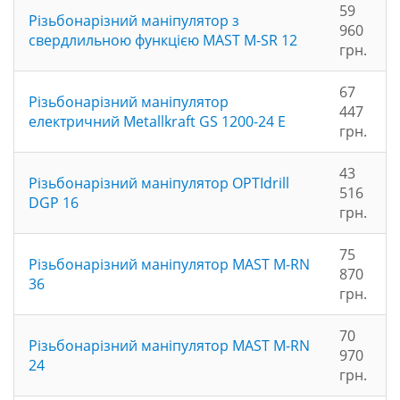
59
Різьбонарізний маніпулятор з
960
свердлильною функцією MAST M-SR 12
грн.
67
Різьбонарізний маніпулятор
447
електричний Metallkraft GS 1200-24 E
грн.
43
Різьбонарізний маніпулятор OPTIdrill
516
DGP 16
грн.
75
Різьбонарізний маніпулятор MAST M-RN
870
36
грн.
70
Різьбонарізний маніпулятор MAST M-RN
970
24
грн.