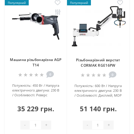
Популярний
Популярний
Машина різьбонарізна AGP
Різьбонарізний верстат
T14
CORMAK RGE16PW
0
0
Потужність:
450 Вт
Напруга
Потужність:
600 Вт
Напруга
електричного двигуна:
230 В
електричного двигуна:
230 В
Особливості:
Реверс
Особливості:
Дисплей; МОР
35 229 грн.
51 140 грн.
-
+
-
+