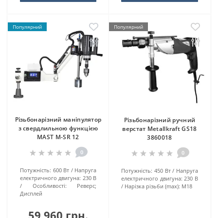
Популярний
Популярний
Різьбонарізний маніпулятор
Різьбонарізний ручний
з свердлильною функцією
верстат Metallkraft GS18
MAST M-SR 12
3860018
0
0
Потужність:
600 Вт
Напруга
Потужність:
450 Вт
Напруга
електричного двигуна:
230 В
електричного двигуна:
230 В
Особливості:
Реверс;
Нарізка різьби (max):
M18
Дисплей
59 960 грн.