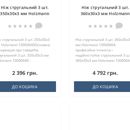
Ніж стругальний 3 шт.
Ніж стругальний 3 шт.
350x30x3 мм Holzmann
360x30x3 мм Holzmann
10000640
10000664
ж стругальний 3 шт. 350x30x3
Ніж стругальний 3 шт. 360x30x3
 Holzmann 10000640Основна
мм Holzmann 10000664:
формація про товарНіж
професійна точність і
ругальний 3 шт. 350x30x3 мм
надійністьНіж стругальний 3 шт
lzmann 10000640 -
360x30x3 мм Holzmann 1000066
сокоякісний інс..
це ідеальни..
2 396 грн.
4 792 грн.
ДО КОШИКА
ДО КОШИКА