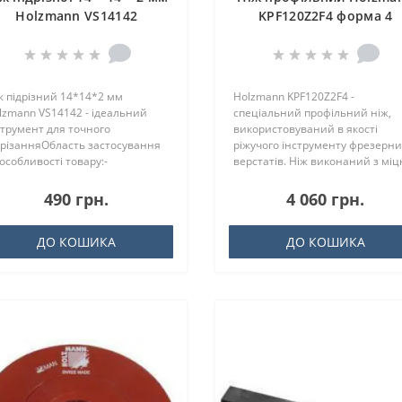
Holzmann VS14142
KPF120Z2F4 форма 4
ж підрізний 14*14*2 мм
Holzmann KPF120Z2F4 -
lzmann VS14142 - ідеальний
спеціальний профільний ніж,
струмент для точного
використовуваний в якості
дрізанняОбласть застосування
ріжучого інструменту фрезерни
 особливості товару:-
верстатів. Ніж виконаний з міц
готовлений з вис..
сталі з г..
490 грн.
4 060 грн.
ДО КОШИКА
ДО КОШИКА