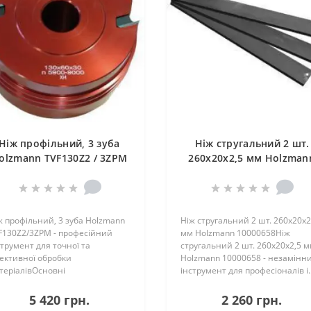
Ніж профільний, 3 зуба
Ніж стругальний 2 шт.
olzmann TVF130Z2 / 3ZPM
260x20x2,5 мм Holzman
10000658
ж профільний, 3 зуба Holzmann
Ніж стругальний 2 шт. 260x20x2
F130Z2/3ZPM - професійний
мм Holzmann 10000658Ніж
струмент для точної та
стругальний 2 шт. 260x20x2,5 
ективної обробки
Holzmann 10000658 - незамінн
теріалівОсновні
інструмент для професіоналів і.
рактеристикиКраїна походже..
5 420 грн.
2 260 грн.