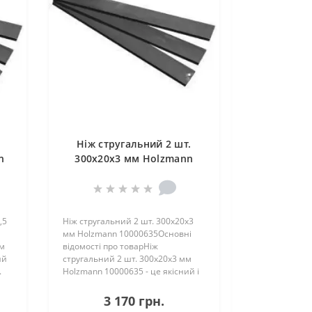
Ніж стругальний 2 шт.
n
300x20x3 мм Holzmann
10000635
,5
Ніж стругальний 2 шт. 300x20x3
мм Holzmann 10000635Основні
мм
відомості про товарНіж
ий
стругальний 2 шт. 300x20x3 мм
.
Holzmann 10000635 - це якісний і
надій..
3 170 грн.