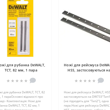
ожі для рубанка DeWALT,
Ножі для рейсмуса DeWA
ТСТ, 82 мм, 1 пара
HSS, застосовуються н
DW733 "Тип1" (не підход
для "Тип2"), одна пара
жі для рубанка DeWALT, ТСТ, 82
Ножі для рейсмуса DeWALT, HSS
, 1 параОсновні відомості про
застосовуються на DW733"Тип1
вар:- Комплектація: Ножі для
(не підходять для "Тип2"), одна
банка DeWALT, ТСТ, 82 мм, 1
пара.Ножі для рейсмуса DeWAL
ра- Країна походження ..
HSS, представляють собою н..