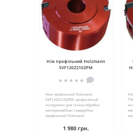
Ніж профільний Holzmann
SVF120Z210ZPM
H
Нож профільний Holzmann
Ні
SVF120Z210ZPM: професійний
TV
інструмент для точної обробки
ін
матеріалівОпис товаруНож
еф
профільний Holzmann
ма
SVF120Z210ZPM - це уніка..
ха
1 980 грн.