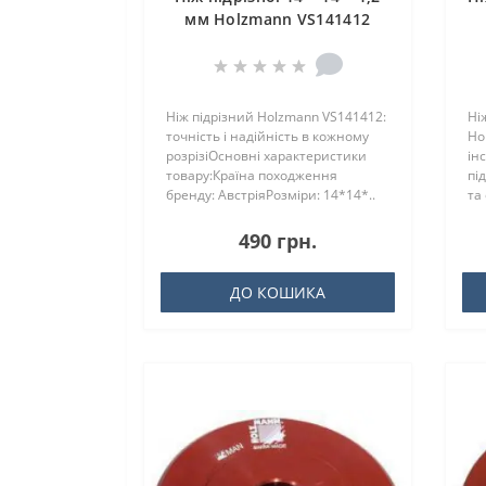
мм Holzmann VS141412
Ніж підрізний Holzmann VS141412:
Ні
точність і надійність в кожному
Ho
розрізіОсновні характеристики
ін
товару:Країна походження
пі
бренду: АвстріяРозміри: 14*14*..
та
Ви
490 грн.
ДО КОШИКА