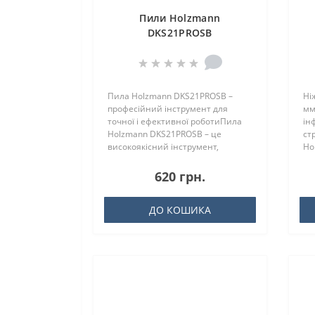
Пили Holzmann
DKS21PROSB
Пила Holzmann DKS21PROSB –
Ні
професійний інструмент для
мм
точної і ефективної роботиПила
ін
Holzmann DKS21PROSB – це
ст
високоякісний інструмент,
Ho
призначений дл..
ви
620 грн.
ДО КОШИКА