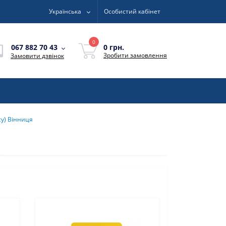
Українська
Особистий кабінет
0
0 грн.
067 882 70 43
Зробити замовлення
Замовити дзвінок
су) Вінниця