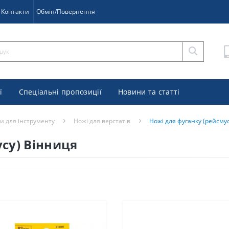
Контакти
Обмін/Повернення
ї
Спеціальні пропозиції
Новини та статті
и для інструменту
Ножі для верстатів
Ножі для фуганку (рейсму
су) Вінниця