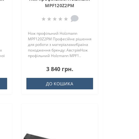
MPF120Z2PM
Нож профільний Holzmann
MPF120Z2PM Професійне рішення
для роботи з матеріаламиКраїна
х
походження бренду: АвстріяНож
ної
профільний Holzmann MPF1..
3 840 грн.
ДО КОШИКА