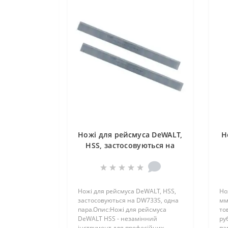
Ножі для рейсмуса DeWALT,
Н
HSS, застосовуються на
DW733S, одна пара
Ножі для рейсмуса DeWALT, HSS,
Но
застосовуються на DW733S, одна
мм
пара.Опис:Ножі для рейсмуса
то
DeWALT HSS - незамінний
ру
інструмент для професійних
па