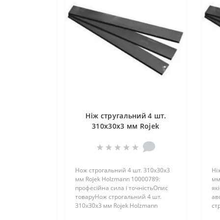
Ніж стругальний 4 шт.
310x30x3 мм Rojek
Holzmann 10000789
Нож строгальний 4 шт. 310x30x3
Ні
мм Rojek Holzmann 10000789:
мм
професійна сила і точністьОпис
які
товаруНож строгальний 4 шт.
ав
310x30x3 мм Rojek Holzmann
ст
10000..
Ro