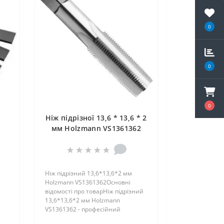
0
0
0
Ніж підрізної 13,6 * 13,6 * 2
мм Holzmann VS1361362
Ніж підрізний 13,6*13,6*2 мм
Holzmann VS1361362Основні
відомості про товарНіж підрізний
13,6*13,6*2 мм Holzmann
VS1361362 - професійний
інструмент авс..