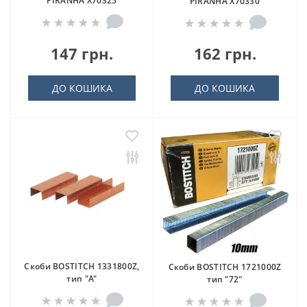
PIRANHA X70325
PIRANHA X70330
147 грн.
162 грн.
ДО КОШИКА
ДО КОШИКА
Скоби BOSTITCH 1331800Z,
Скоби BOSTITCH 1721000Z
тип "A"
тип "72"