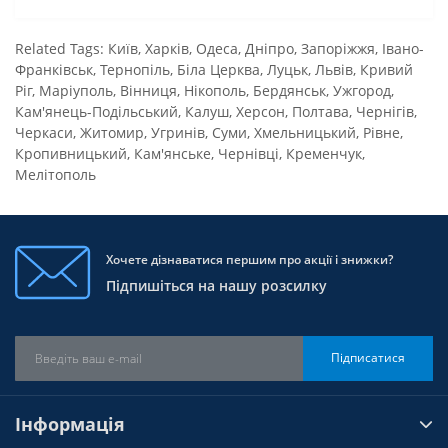
Related Tags:
Київ
,
Харків
,
Одеса
,
Дніпро
,
Запоріжжя
,
Івано-
Франківськ
,
Тернопіль
,
Біла Церква
,
Луцьк
,
Львів
,
Кривий
Ріг
,
Маріуполь
,
Вінниця
,
Нікополь
,
Бердянськ
,
Ужгород
,
Кам'янець-Подільський
,
Калуш
,
Херсон
,
Полтава
,
Чернігів
,
Черкаси
,
Житомир
,
Угринів
,
Суми
,
Хмельницький
,
Рівне
,
Кропивницький
,
Кам'янське
,
Чернівці
,
Кременчук
,
Мелітополь
Хочете дізнаватися першим про акції і знижки?
Підпишіться на нашу розсилку
Підписатися
Інформація