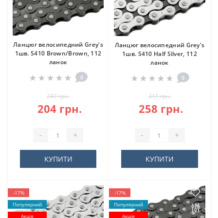
Ланцюг велосипедний Grey's
Ланцюг велосипедний Grey's
1шв. S410 Brown/Brown, 112
1шв. S410 Half Silver, 112
ланок
ланок
0
0
247 грн.
311 грн.
204 грн.
258 грн.
-
+
-
+
КУПИТИ
КУПИТИ
-17%
-17%
Популярний
Популярний
Акція
Акція