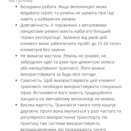
наступному:
Безшумна робота. Якщо велоланцюг може
видавати скрип, то ремінь не шумить при їзді
навіть у найважчих умовах.
Довговічність. У порівнянні з металевими
ланцюгами ремені мають набагато більший
термін експлуатації. Залежно від умов цей
елемент може забезпечити пробіг до 15-20 тисяч
кілометрів без заміни.
Не вимагає мастила. Ремінь не іржавіє, не
забруднює одяг та руки при демонтажі колеса
або налаштуванні трансмісії. Його можна
використовувати за будь-якої погоди.
Сумісність. Щоб використовувати цей елемент
трансмісії, необхідно використовувати спеціальні
зірки. Встановити його замість традиційного
ланцюга на звичайному велосипеді не можна.
Висока вартість. Трансмісія такого типу коштує
дорожче, проте вона окупається у разі частого та
регулярного використання транспорту. На
практиці такі системи використовують
веломандрівники, які проїжджають тисячі