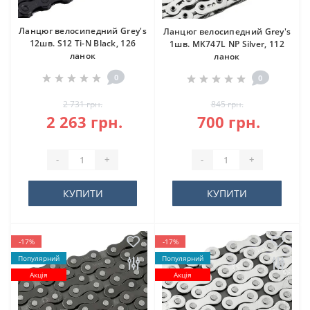
Ланцюг велосипедний Grey's
Ланцюг велосипедний Grey's
12шв. S12 Ti-N Black, 126
1шв. MK747L NP Silver, 112
ланок
ланок
0
0
2 731 грн.
845 грн.
2 263 грн.
700 грн.
-
+
-
+
КУПИТИ
КУПИТИ
-17%
-17%
Популярний
Популярний
Акція
Акція