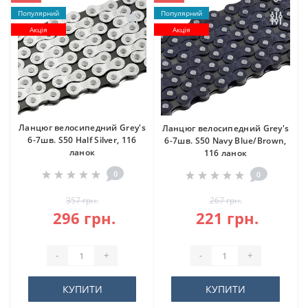
Популярний
Популярний
Акція
Акція
Ланцюг велосипедний Grey's
Ланцюг велосипедний Grey's
6-7шв. S50 Half Silver, 116
6-7шв. S50 Navy Blue/Brown,
ланок
116 ланок
0
0
357 грн.
267 грн.
296 грн.
221 грн.
-
+
-
+
КУПИТИ
КУПИТИ