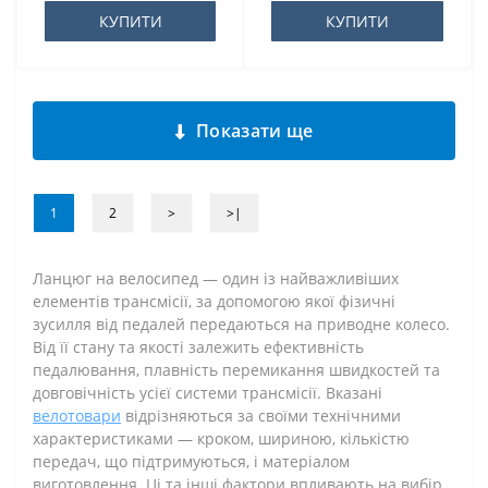
КУПИТИ
КУПИТИ
Показати ще
1
2
>
>|
Ланцюг на велосипед — один із найважливіших
елементів трансмісії, за допомогою якої фізичні
зусилля від педалей передаються на приводне колесо.
Від її стану та якості залежить ефективність
педалювання, плавність перемикання швидкостей та
довговічність усієї системи трансмісії. Вказані
велотовари
відрізняються за своїми технічними
характеристиками — кроком, шириною, кількістю
передач, що підтримуються, і матеріалом
виготовлення. Ці та інші фактори впливають на вибір.