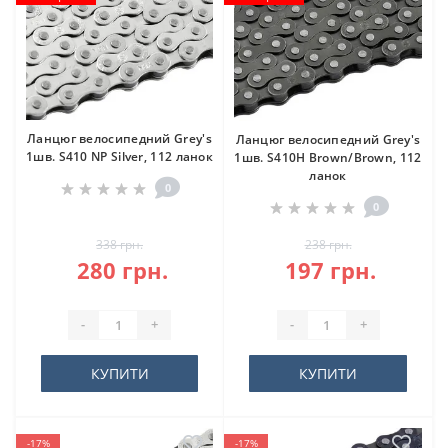
Ланцюг велосипедний Grey's
Ланцюг велосипедний Grey's
1шв. S410 NP Silver, 112 ланок
1шв. S410H Brown/Brown, 112
ланок
0
0
338 грн.
238 грн.
280 грн.
197 грн.
-
+
-
+
КУПИТИ
КУПИТИ
-17%
-17%