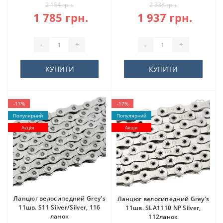
2 154 грн.
2 338 грн.
1 785 грн.
1 937 грн.
-
+
-
+
КУПИТИ
КУПИТИ
-17%
-17%
Популярний
Популярний
Акція
Акція
Ланцюг велосипедний Grey's
Ланцюг велосипедний Grey's
11шв. S11 Silver/Silver, 116
11шв. SLA1110 NP Silver,
ланок
112ланок