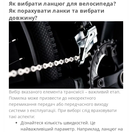
Як вибрати ланцюг для велосипеда?
Як порахувати ланки та вибрати
довжину?
Вибір вказаного елемента трансмісії – важливий етап.
Помилка може призвести до некоректного
перемикання передач або передчасного виходу
системи з експлуатації. При виборі слід враховувати
такі аспекти:
Дізнайтеся кількість швидкостей. Це
найважливіший параметр. Наприклад, ланцюг на