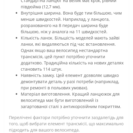
Стандартна ланцюг на велик має крок, рівний
півдюйма (12,7 мм).
Внутрішня ширина. Вона буде тим більшою, чим
менше швидкостей. Наприклад, у ланцюга,
розрахованого на 8 передач ширина буде
більшою, ніж у аналога на 11 швидкостей.
Кількість ланок. Більшість моделей мають зайві
ланки, які видаляються під час встановлення.
Однак якщо ваш велосипед нестандартна
трансмісія, цей пункт потрібно уточнити
додатково. Традиційна кількість на нових деталях
становить 114 штук.
Наявність замку. Цей елемент дозволяє швидко
демонтувати деталь у разі потреби (наприклад,
при ремонті в польових умовах).
Матеріал виготовлення. Кращий ланцюжок для
велосипеда має бути виготовлений із
загартованої сталі з антикорозійним покриттям.
Перелічені фактори потрібно уточнити заздалегідь для
того, щоб вибрати елемент трансмісії, що максимально
підходить для вашого велосипеда.