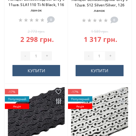
11шв. SLA1110 Ti-N Black, 116
12шв. S12 Silver/Silver, 126
ланок
ланок
0
0
2 773 грн.
1 589 грн.
2 298 грн.
1 317 грн.
-
+
-
+
КУПИТИ
КУПИТИ
-17%
-17%
Популярний
Популярний
Акція
Акція