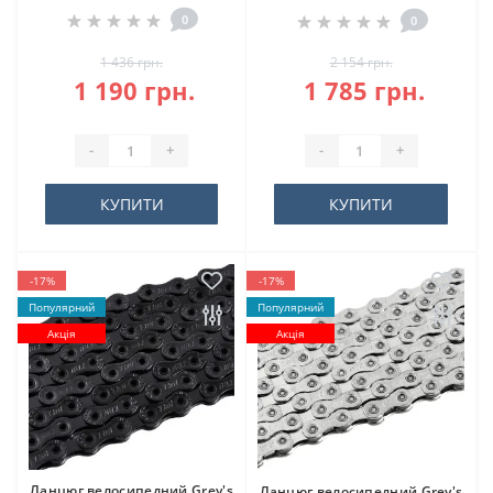
0
0
1 436 грн.
2 154 грн.
1 190 грн.
1 785 грн.
-
+
-
+
КУПИТИ
КУПИТИ
-17%
-17%
Популярний
Популярний
Акція
Акція
Ланцюг велосипедний Grey's
Ланцюг велосипедний Grey's