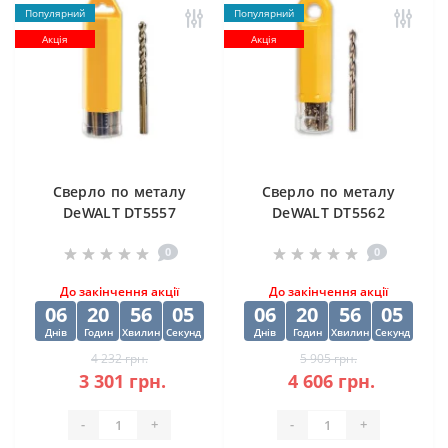
Популярний
Популярний
Акція
Акція
Cверлo по металу
Cверлo по металу
DeWALT DT5557
DeWALT DT5562
"EXTREME2" HSS-G
"EXTREME2" HSS-G
0
0
10х84х133 мм
(10 шт) 12.5х98х151
мм
До закінчення акції
До закінчення акції
06
20
56
03
06
20
56
03
Днів
Годин
Хвилин
Секунд
Днів
Годин
Хвилин
Секунд
4 232 грн.
5 905 грн.
3 301 грн.
4 606 грн.
-
+
-
+