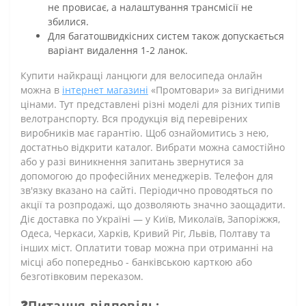
не провисає, а налаштування трансмісії не
збилися.
Для багатошвидкісних систем також допускається
варіант видалення 1-2 ланок.
Купити найкращі ланцюги для велосипеда онлайн
можна в
інтернет магазині
«Промтовари» за вигідними
цінами. Тут представлені різні моделі для різних типів
велотранспорту. Вся продукція від перевірених
виробників має гарантію. Щоб ознайомитись з нею,
достатньо відкрити каталог. Вибрати можна самостійно
або у разі виникнення запитань звернутися за
допомогою до професійних менеджерів. Телефон для
зв'язку вказано на сайті. Періодично проводяться по
акції та розпродажі, що дозволяють значно заощадити.
Діє доставка по Україні — у Київ, Миколаїв, Запоріжжя,
Одеса, Черкаси, Харків, Кривий Ріг, Львів, Полтаву та
інших міст. Оплатити товар можна при отриманні на
місці або попередньо - банківською карткою або
безготівковим переказом.
❓Питання-відповідь: