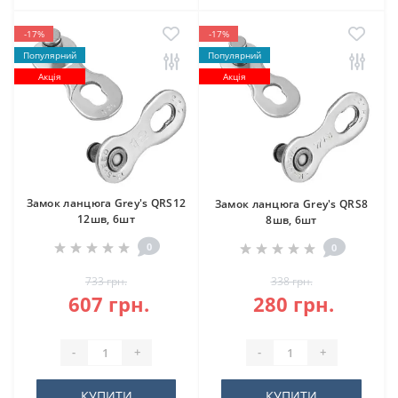
-17%
-17%
Популярний
Популярний
Акція
Акція
Замок ланцюга Grey's QRS12
Замок ланцюга Grey's QRS8
12шв, 6шт
8шв, 6шт
0
0
733 грн.
338 грн.
607 грн.
280 грн.
-
+
-
+
КУПИТИ
КУПИТИ