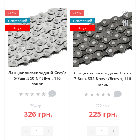
-17%
-17%
Популярний
Популярний
Акція
Акція
Ланцюг велосипедний Grey's
Ланцюг велосипедний Grey's
6-7шв. S50 NP Silver, 116
7-8шв. S52 Brown/Brown, 116
ланок
ланок
0
0
394 грн.
272 грн.
326 грн.
225 грн.
-
+
-
+