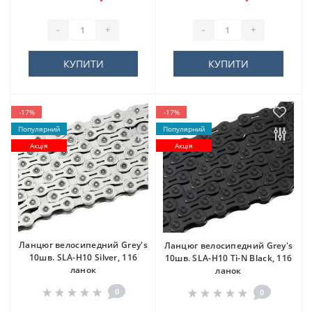
-
+
-
+
КУПИТИ
КУПИТИ
-17%
-17%
Популярний
Популярний
Акція
Акція
Ланцюг велосипедний Grey's
Ланцюг велосипедний Grey's
10шв. SLA-H10 Silver, 116
10шв. SLA-H10 Ti-N Black, 116
ланок
ланок
0
0