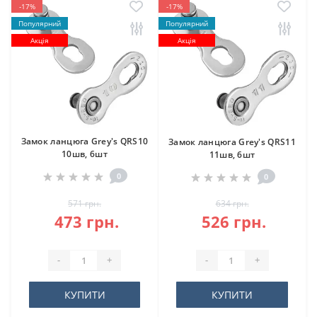
-17%
-17%
Популярний
Популярний
Акція
Акція
Замок ланцюга Grey's QRS10
Замок ланцюга Grey's QRS11
10шв, 6шт
11шв, 6шт
0
0
571 грн.
634 грн.
473 грн.
526 грн.
-
+
-
+
КУПИТИ
КУПИТИ