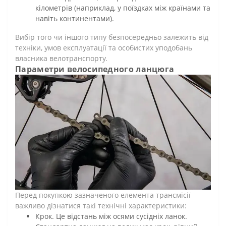
кілометрів (наприклад, у поїздках між країнами та
навіть континентами).
Вибір того чи іншого типу безпосередньо залежить від
техніки, умов експлуатації та особистих уподобань
власника велотранспорту.
Параметри велосипедного ланцюга
Перед покупкою зазначеного елемента трансмісії
важливо дізнатися такі технічні характеристики:
Крок. Це відстань між осями сусідніх ланок.