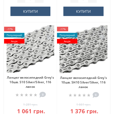
КУПИТИ
КУПИТИ
-17%
-17%
Популярний
Популярний
Акція
Акція
Ланцюг велосипедний Grey's
Ланцюг велосипедний Grey's
10шв. S10 Silver/Silver, 116
10шв. SH10 Silver/Silver, 116
ланок
ланок
0
0
1 281 грн.
1 661 грн.
1 061 грн.
1 376 грн.