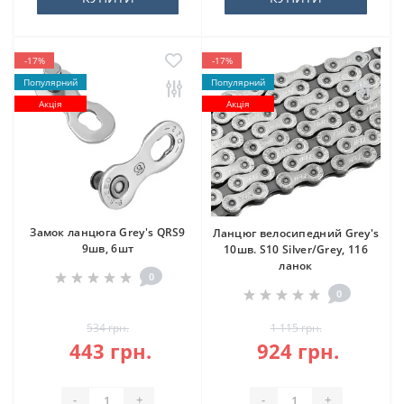
-17%
-17%
Популярний
Популярний
Акція
Акція
Замок ланцюга Grey's QRS9
Ланцюг велосипедний Grey's
9шв, 6шт
10шв. S10 Silver/Grey, 116
ланок
0
0
534 грн.
1 115 грн.
443 грн.
924 грн.
-
+
-
+