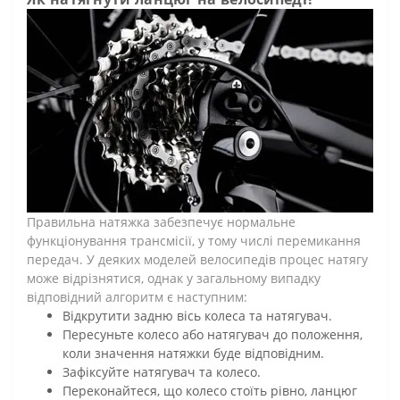
Правильна натяжка забезпечує нормальне
функціонування трансмісії, у тому числі перемикання
передач. У деяких моделей велосипедів процес натягу
може відрізнятися, однак у загальному випадку
відповідний алгоритм є наступним:
Відкрутити задню вісь колеса та натягувач.
Пересуньте колесо або натягувач до положення,
коли значення натяжки буде відповідним.
Зафіксуйте натягувач та колесо.
Переконайтеся, що колесо стоїть рівно, ланцюг