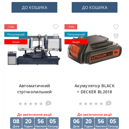
ДО КОШИКА
ДО КОШИКА
-13%
-19%
Популярний
Популярний
Акція
Акція
Автоматичний
Акумулятор BLACK
стрічкопильний
+ DECKER BL2018
верстат CORMAK H-
0
0
500SA
До закінчення акції
До закінчення акції
08
20
56
03
06
20
56
03
Днів
Годин
Хвилин
Секунд
Днів
Годин
Хвилин
Секунд