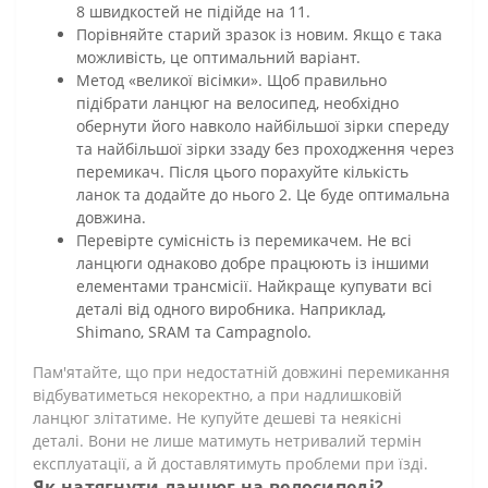
8 швидкостей не підійде на 11.
Порівняйте старий зразок із новим. Якщо є така
можливість, це оптимальний варіант.
Метод «великої вісімки». Щоб правильно
підібрати ланцюг на велосипед, необхідно
обернути його навколо найбільшої зірки спереду
та найбільшої зірки ззаду без проходження через
перемикач. Після цього порахуйте кількість
ланок та додайте до нього 2. Це буде оптимальна
довжина.
Перевірте сумісність із перемикачем. Не всі
ланцюги однаково добре працюють із іншими
елементами трансмісії. Найкраще купувати всі
деталі від одного виробника. Наприклад,
Shimano, SRAM та Campagnolo.
Пам'ятайте, що при недостатній довжині перемикання
відбуватиметься некоректно, а при надлишковій
ланцюг злітатиме. Не купуйте дешеві та неякісні
деталі. Вони не лише матимуть нетривалий термін
експлуатації, а й доставлятимуть проблеми при їзді.
Як натягнути ланцюг на велосипеді?