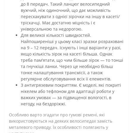
до 8 передач. Такий ланцюг велосипедний
вужчий, ніж одиночний, що дає можливість
перескакувати з однієї зірочки на іншу в касеті/
тріскачці. Має достатню міцність і є
універсальною та недорогою.
Для великої кількості швидкостей.
Найпоширеніші у цьому класі зразки розраховані
на 9 – 12 передач. Існують і інші варіанти у разі,
якщо кількість зірок на касеті більша. Однак
треба пам'ятати, що чим більше зірок — то тонші
та гнучкіші ланки. Через це необхідно більш
тонке налаштування трансмісії, а також
регулярне обслуговування всіх її елементів.
З антигрязевим покриттям. Є моделі, які покриті
нікелем або тефлоном для адаптації роботи у
важких умовах — за підвищеної вологості, в
негоду, на бездоріжжі.
Особливо варто згадати про гумові ремені, які
використовуються на деяких велосипедах замість
металевого приводу. Їх особливості полягають у