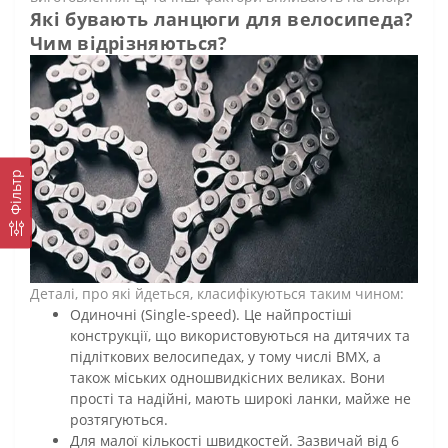
Які бувають ланцюги для велосипеда?
Чим відрізняються?
Фільтр
Деталі, про які йдеться, класифікуються таким чином:
Одиночні (Single-speed). Це найпростіші
конструкції, що використовуються на дитячих та
підліткових велосипедах, у тому числі ВМХ, а
також міських одношвидкісних великах. Вони
прості та надійні, мають широкі ланки, майже не
розтягуються.
Для малої кількості швидкостей. Зазвичай від 6