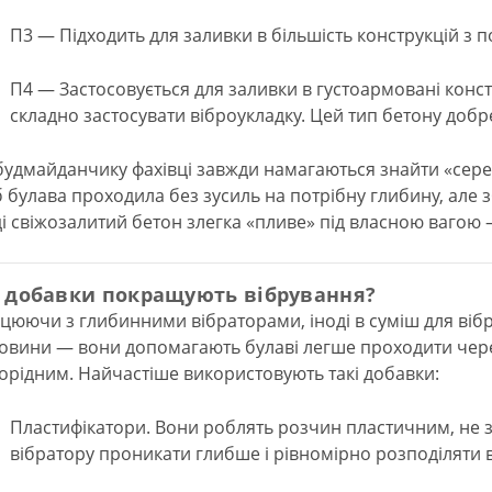
П3 — Підходить для заливки в більшість конструкцій з
П4 — Застосовується для заливки в густоармовані констру
складно застосувати віброукладку. Цей тип бетону добр
будмайданчику фахівці завжди намагаються знайти «сер
 булава проходила без зусиль на потрібну глибину, але зб
ді свіжозалитий бетон злегка «пливе» під власною вагою –
і добавки покращують вібрування?
цюючи з глибинними вібраторами, іноді в суміш для віб
овини — вони допомагають булаві легше проходити чере
орідним. Найчастіше використовують такі добавки:
Пластифікатори. Вони роблять розчин пластичним, не 
вібратору проникати глибше і рівномірно розподіляти в