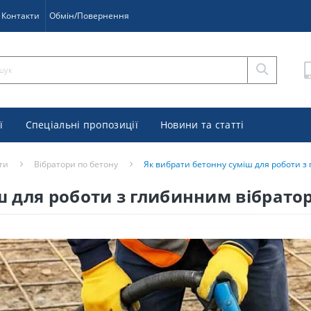
Контакти
Обмін/Повернення
ї
Спеціальні пропозиції
Новини та статті
ти
Вібратори по бетону
Як вибрати бетонну суміш для роботи з
ш для роботи з глибинним вібрато