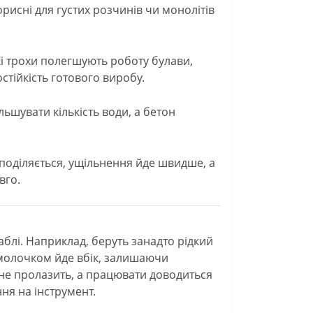
исні для густих розчинів чи монолітів
і трохи полегшують роботу булави,
тійкість готового виробу.
ьшувати кількість води, а бетон
поділяється, ущільнення йде швидше, а
вго.
раблі. Наприклад, беруть занадто рідкий
 молочком йде вбік, залишаючи
 не пролазить, а працювати доводиться
ня на інструмент.