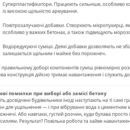
Суперпластифікатори. Працюють сильніше, особливо кор
із високою щільністю армування.
Повітрозалучаючі добавки. Створюють мікропухирці, як
особливо у важких бетонах, а також підвищують морозос
Водоредукуючі суміші. Деякі добавки дозволяють не збіл
залишається щільним і майже без порожнеч.
 правильному доборі компонентів суміш рівномірно роз
ова конструкція дійсно тримає навантаження і служить до
ові помилки при виборі або замісі бетону
іть досвідчені будівельники іноді наступають на ті самі г
он для ущільнення — і при вібруванні вода з цементним
ожнечі. Або навпаки, густий розчин, куди булава просто
зусиллям. Результат? Повільна робота та зайве навантажен