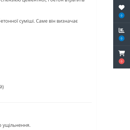
0
етонної суміші. Саме він визначає
0
0
й)
о ущільнення.