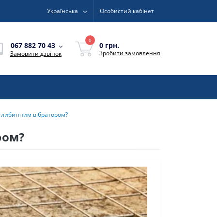
Українська
Особистий кабінет
0
0 грн.
067 882 70 43
Зробити замовлення
Замовити дзвінок
 глибинним вібратором?
ром?