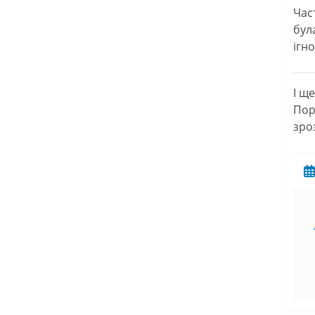
Час
бул
ігн
І щ
Пор
зро