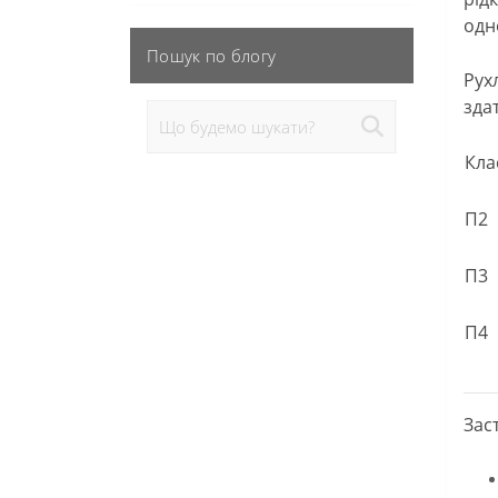
одн
Пошук по блогу
Рух
зда
Кла
П2
П3
П4
Зас