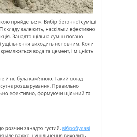
кою прийдеться». Вибір бетонної суміші
її складу залежить, наскільки ефективно
кція. Занадто щільна суміш погано
 і ущільнення виходить неповним. Коли
окремлюється вода та цемент, і міцність
ле й не була кам'яною. Такий склад
ідсутнє розшарування. Правильно
ьно ефективно, формуючи щільний та
що розчин занадто густий,
вібробулаві
ія йде важко, і ущільнення виходить