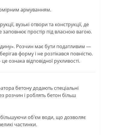
 помірним армуванням.
кції, вузькі отвори та конструкції, де
е заповнює простір під власною вагою.
едину». Розчин має бути податливим —
ерігав форму і не розтікався повністю.
 це ознака відповідної рухливості.
ратора бетону додають спеціальні
з розчин і роблять бетон більш
збільшуючи об'єм води, що дозволяє
еликі частинки.