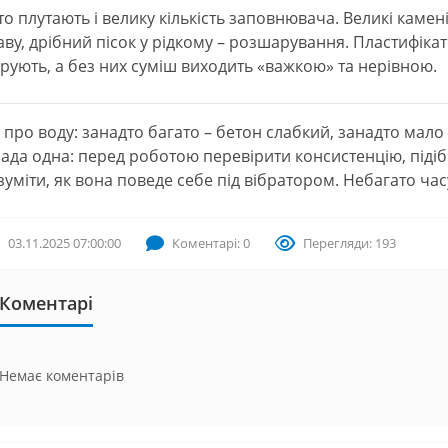
то плутають і велику кількість заповнювача. Великі камен
аву, дрібний пісок у рідкому – розшарування. Пластифіка
орують, а без них суміш виходить «важкою» та нерівною.
е про воду: занадто багато – бетон слабкий, занадто мало
ада одна: перед роботою перевірити консистенцію, підібр
зуміти, як вона поведе себе під вібратором. Небагато ча
03.11.2025 07:00:00
Коментарі: 0
Перегляди: 193
Коментарі
Немає коментарів