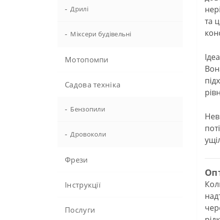
-
нер
Дрилі
та 
кон
-
Міксери будівельні
Іде
Мотопомпи
Вон
під
Садова техніка
рів
-
Бензопили
Нев
пот
-
Дровоколи
ущі
Фрези
Оп
Кол
Інструкції
над
чер
Послуги
рід