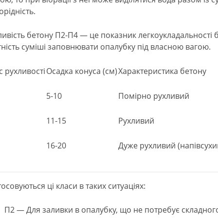
орідність.
ливість бетону П2-П4 — це показник легкоукладальності б
тність суміші заповнювати опалубку під власною вагою.
с рухливості
Осадка конуса (см)
Характеристика бетону
5-10
Помірно рухливий
11-15
Рухливий
16-20
Дуже рухливий (напівсухи
тосовуються ці класи в таких ситуаціях:
П2 — Для заливки в опалубку, що не потребує складног