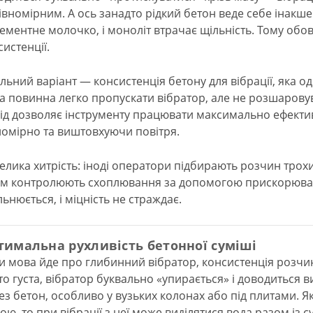
івномірним. А ось занадто рідкий бетон веде себе інакш
цементне молочко, і моноліт втрачає щільність. Тому обо
систенції.
альний варіант — консистенція бетону для вібрації, яка 
а повинна легко пропускати вібратор, але не розшарову
хід дозволяє інструменту працювати максимально ефекти
номірно та виштовхуючи повітря.
елика хитрість: іноді оператори підбирають розчин трохи
ім контролюють схоплювання за допомогою прискорювачі
льнюється, і міцність не страждає.
тимальна рухливість бетонної суміші
и мова йде про глибинний вібратор, консистенція розчин
то густа, вібратор буквально «упирається» і доводиться 
ез бетон, особливо у вузьких колонах або під плитами. Я
кою, то при вібрації з неї може виділятися вода разом із 