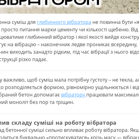
онна суміш для
глибинного вібратора
не повинна бути «я
е просто питання марки цементу чи кількості щебеню. Від 
цюватиме глибинний вібратор і якої якості вийде констру
гує на вібрацію – наконечник ледве проникає всередину,
чин виходить занадто рідким, під час вібрації з нього від
трукції різко падає.
у важливо, щоб суміш мала потрібну густоту – не текла, а
ко розподіляється формою, рівномірно ущільнюється і в
ібраний бетон допомагає
вібратору
працювати максимал
ний моноліт без пор та тріщин.
лив складу суміші на роботу вібратора
ад бетонної суміші сильно впливає роботу вібратора. Як
одиться буквально «протискуватися» крізь масу — вібрац