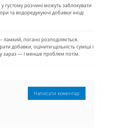
і у густому розчині можуть заблокувати
тори та водоредукуючі добавки іноді
 – ламкий, погано розподіляється.
ати добавки, оцінити щільність суміші і
су зараз — і менше проблем потім.
Написати коментар