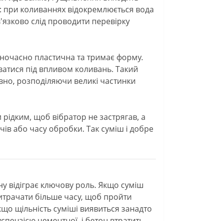
е: при коливаннях відокремлюється вода
в'язково слід проводити перевірку
одночасно пластична та тримає форму.
ватися під впливом коливань. Такий
вно, розподіляючи великі частинки
 рідким, щоб вібратор не застрягав, а
в або часу обробки. Так суміш і добре
у відіграє ключову роль. Якщо суміш
витрачати більше часу, щоб пройти
кщо щільність суміші виявиться занадто
суспензією цементної, і бетон втратить