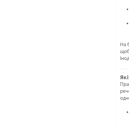
На 
щоб
Іно
Як
Пра
реч
одн