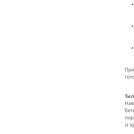
При
гот
Тип
Нав
бет
пор
із 