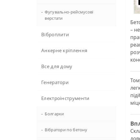
-
Фугувально-рейсмусові
верстати
Бет
– н
Віброплити
пра
реа
Анкерне кріплення
роз
конс
Все для дому
Том
Генератори
лег
під
Електроінструменти
міц
-
Болгарки
Вп
-
Вібратори по бетону
Скл
дов