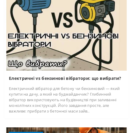
Електричні vs бензинові вібратори: що вибрати?
Електричний вібратор для бетону чи бензиновий — який
купити на дачу, а який на будмайданчик? Глибинний
вібратор використовують на будівництві при заливанні
монолітних конструкцій. Його завдання просте, але
важливе: прибрати з бетонної маси зайв..