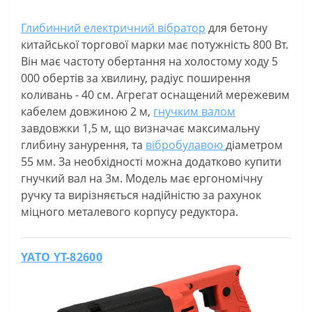
Глибинний електричний вібратор
для бетону
китайської торгової марки має потужність 800 Вт.
Він має частоту обертання на холостому ходу 5
000 обертів за хвилину, радіус поширення
коливань - 40 см. Агрегат оснащений мережевим
кабелем довжиною 2 м,
гнучким валом
завдовжки 1,5 м, що визначає максимальну
глибину занурення, та
вібробулавою
діаметром
55 мм. За необхідності можна додатково купити
гнучкий вал на 3м. Модель має ергономічну
ручку та вирізняється надійністю за рахунок
міцного металевого корпусу редуктора.
YATO YT-82600