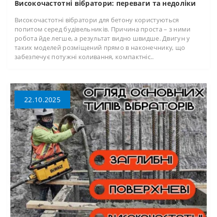
Високочастотні вібратори: переваги та недоліки
Високочастотні вібратори для бетону користуються
попитом серед будівельників. Причина проста – з ними
робота йде легше, а результат видно швидше. Двигун у
таких моделей розміщений прямо в наконечнику, що
забезпечує потужні коливання, компактніс..
22.10.2025