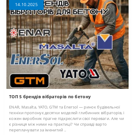
14.10.2025
ТОП 5 брендів вібраторів по бетону
ENAR, Masalta, YATO, GTM та Enersol — ринок будівельної
техніки пропонує десятки моделей глибинних вібраторів, і
кожен виробник прагне підкреслити свої переваги. Але чи
є різниця між ними на практиці? Чи справді варто
переплачувати за іменитий ..