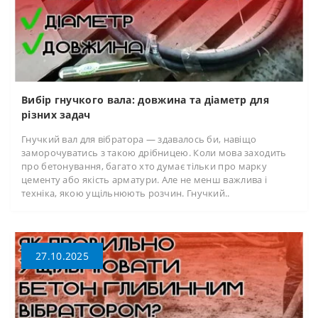
Вибір гнучкого вала: довжина та діаметр для
різних задач
Гнучкий вал для вібратора — здавалось би, навіщо
заморочуватись з такою дрібницею. Коли мова заходить
про бетонування, багато хто думає тільки про марку
цементу або якість арматури. Але не менш важлива і
техніка, якою ущільнюють розчин. Гнучкий..
27.10.2025