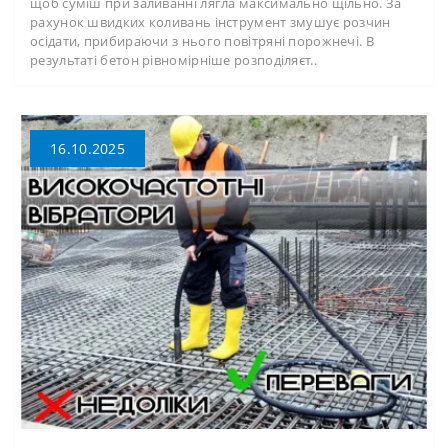
щоб суміш при заливанні лягла максимально щільно. За
рахунок швидких коливань інструмент змушує розчин
осідати, прибираючи з нього повітряні порожнечі. В
результаті бетон рівномірніше розподіляєт..
16.10.2025