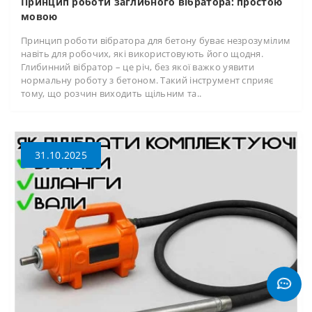
Принцип роботи заглибного вібратора: простою
мовою
Принцип роботи вібратора для бетону буває незрозумілим
навіть для робочих, які використовують його щодня.
Глибинний вібратор – це річ, без якої важко уявити
нормальну роботу з бетоном. Такий інструмент сприяє
тому, що розчин виходить щільним та..
31.10.2025