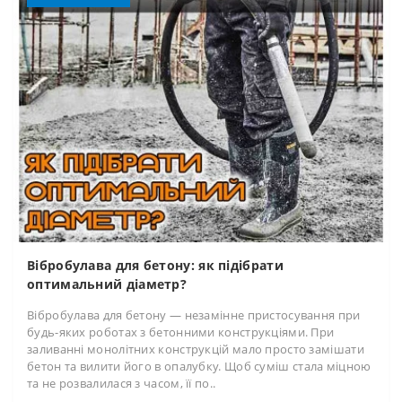
Вібробулава для бетону: як підібрати
оптимальний діаметр?
Вібробулава для бетону — незамінне пристосування при
будь-яких роботах з бетонними конструкціями. При
заливанні монолітних конструкцій мало просто замішати
бетон та вилити його в опалубку. Щоб суміш стала міцною
та не розвалилася з часом, її по..