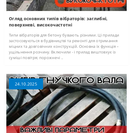
Огляд основних типів вібраторів: заглибні,
поверхневі, високочастотні
Типи вібраторів для бетону бувають різними. Ці прилади
застосовуються в будівництві та ремонті для отримання
міцних та довговічних конструкцій. Основна їх функція –
ущільнення розчину. Включили - і прилад виштовхує із
суміші повітря; порожнечі ..
24.10.2025