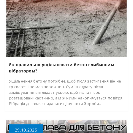
Як правильно ущільнювати бетон глибинним
вібратором?
Ущільнення бетону потрібне, щоб після застигання він не
тріскався і не мав порожнин. Суміш одразу після
замішування виглядає пухкою: щебінь та пісок
розташовані хаотично, а між ними накопичується повітря.
Вібрація дозволяє видалити ці пустоти й зроби..
29.10.2025