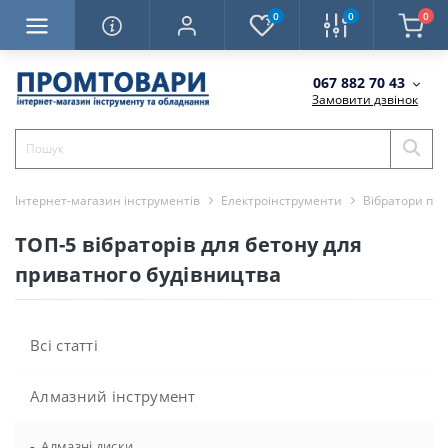
0
0
0
067 882 70 43
Замовити дзвінок
Інтернет-магазин інструментів
Електроінструменти
Вібратори по 
ТОП-5 вібраторів для бетону для
приватного будівництва
Всі статті
Алмазний інструмент
-
Алмазні диски