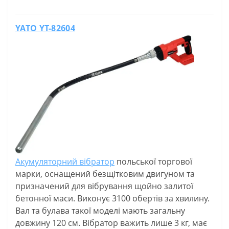
YATO YT-82604
Акумуляторний вібратор
польської торгової
марки, оснащений безщітковим двигуном та
призначений для вібрування щойно залитої
бетонної маси. Виконує 3100 обертів за хвилину.
Вал та булава такої моделі мають загальну
довжину 120 см. Вібратор важить лише 3 кг, має