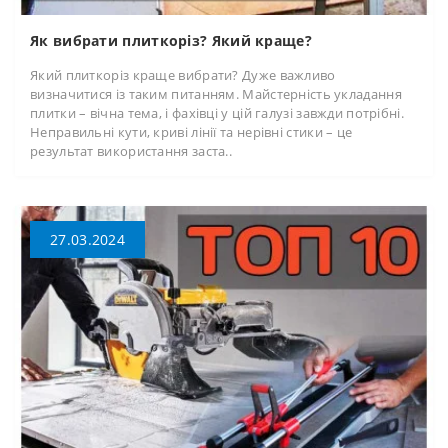
Як вибрати плиткоріз? Який краще?
Який плиткоріз краще вибрати? Дуже важливо
визначитися із таким питанням. Майстерність укладання
плитки – вічна тема, і фахівці у цій галузі завжди потрібні.
Неправильні кути, криві лінії та нерівні стики – це
результат використання заста..
27.03.2024