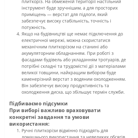
плиткоріз. На обмеженій території настільний
інструмент буде зручнішим, а для просторих
приміщень — верстат для підлоги, який
забезпечує високу стабільність, точність і
потужність.
Якщо на будівництві ще немає підключення до
електричної мережі, можна скористатися
механічним плиткорізом на станині або
акумуляторним обладнанням. При роботі з
фасадами будівель або укладанням тротуарів, де
потрібні складні та трудомісткі дії з матеріалами
великої товщини, найкращим вибором буде
каменерізний верстат з водяним охолодженням.
Він забезпечує високу продуктивність та
охолодження диска, що збільшує термін служби.
Підбиваємо підсумки
При виборі важливо враховувати
конкретні завдання та умови
використання:
Ручні плиткорізи відмінно підходять для
домашнього використання та невеликих обсягів,