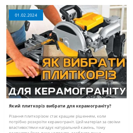
01.02.2024
Який плиткоріз вибрати для керамограніту?
Різання плиткорізом стає кращим рішенням, коли
потрібно розкроїти керамограніт. Цей матеріал за своїми
властивостями нагадує натуральний камінь, тому
розпиляти його дуже непросто, особливо якщо