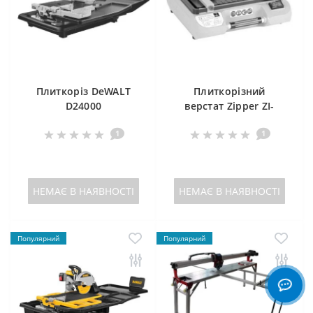
Плиткоріз DeWALT
Плиткорізний
D24000
верстат Zipper ZI-
FS115
1
1
НЕМАЄ В НАЯВНОСТІ
НЕМАЄ В НАЯВНОСТІ
Популярний
Популярний