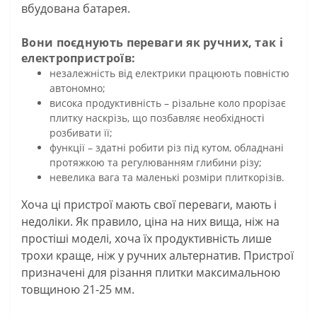
вбудована батарея.
Вони поєднують переваги як ручних, так і
електропристроїв:
незалежність від електрики працюють повністю
автономно;
висока продуктивність – різальне коло прорізає
плитку наскрізь, що позбавляє необхідності
розбивати її;
функції – здатні робити різ під кутом, обладнані
протяжкою та регулюванням глибини різу;
невелика вага та маленькі розміри плиткорізів.
Хоча ці пристрої мають свої переваги, мають і
недоліки. Як правило, ціна на них вища, ніж на
простіші моделі, хоча їх продуктивність лише
трохи краще, ніж у ручних альтернатив. Пристрої
призначені для різання плитки максимальною
товщиною 21-25 мм.