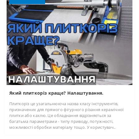
Який плиткоріз краще? Налаштування.
Плиткоріз це узагальнююча назва класу інструментів,
призначених для прямого фігурного різання керамічної
плитки або кахлю. Це обладнання відрізняється за
багатьма параметрами - типу приводу, потужності,
можливості обробки матеріалу тощо. У користувач..