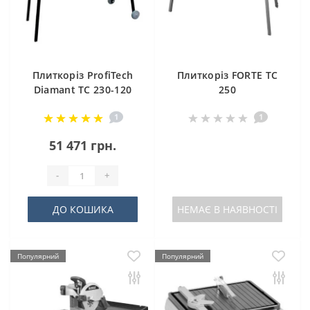
Плиткоріз ProfiTech
Плиткоріз FORTE TC
Diamant ТС 230-120
250
1
1
51 471 грн.
-
+
ДО КОШИКА
НЕМАЄ В НАЯВНОСТІ
Популярний
Популярний