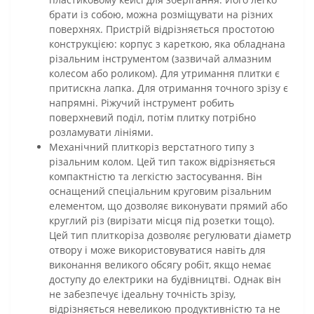
брати із собою, можна розміщувати на різних
поверхнях. Пристрій відрізняється простотою
конструкцією: корпус з кареткою, яка обладнана
різальним інструментом (зазвичай алмазним
колесом або роликом). Для утримання плитки є
притискна лапка. Для отримання точного зрізу є
напрямні. Ріжучий інструмент робить
поверхневий поділ, потім плитку потрібно
розламувати лініями.
Механічний плиткоріз верстатного типу з
різальним колом. Цей тип також відрізняється
компактністю та легкістю застосування. Він
оснащений спеціальним круговим різальним
елементом, що дозволяє виконувати прямий або
круглий різ (вирізати місця під розетки тощо).
Цей тип плиткоріза дозволяє регулювати діаметр
отвору і може використовуватися навіть для
виконання великого обсягу робіт, якщо немає
доступу до електрики на будівництві. Однак він
не забезпечує ідеальну точність зрізу,
відрізняється невеликою продуктивністю та не