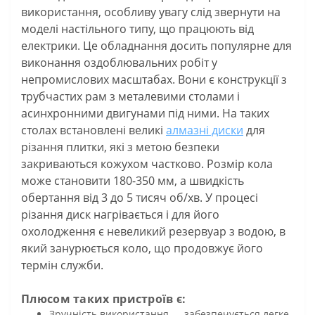
використання, особливу увагу слід звернути на
моделі настільного типу, що працюють від
електрики. Це обладнання досить популярне для
виконання оздоблювальних робіт у
непромислових масштабах. Вони є конструкції з
трубчастих рам з металевими столами і
асинхронними двигунами під ними. На таких
столах встановлені великі
алмазні диски
для
різання плитки, які з метою безпеки
закриваються кожухом частково. Розмір кола
може становити 180-350 мм, а швидкість
обертання від 3 до 5 тисяч об/хв. У процесі
різання диск нагрівається і для його
охолодження є невеликий резервуар з водою, в
який занурюється коло, що продовжує його
термін служби.
Плюсом таких пристроїв є:
Зручність використання — забезпечується легке