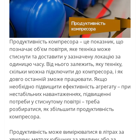
Продуктивність компресора – це показник, що
позначає об'єм повітря, яке техніка може
стиснути та доставити у зазначену локацію за
одиницю часу. Від нього залежить, яку техніку,
скільки можна підключити до компресора, і як
довго останній зможе працювати. Якщо
необхідно підвищити ефективність агрегату – при
нестабільних навантаженнях, підвищенні
потреби у стиснутому повітрі – треба
розбиратися, як збільшити продуктивність
компресора.
Продуктивність може вимірюватися в літрах за
хвилину, метрах кубічних за хвилину або за