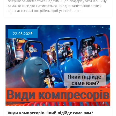
вперше замислюється над тим, щоб пофарбувати машину
сама, то швидко натикається на одне запитання: а який
агрегат взагалі потрібен, щоб усе вийшло ..
22.08.2025
Види компресорів. Який підійде саме вам?