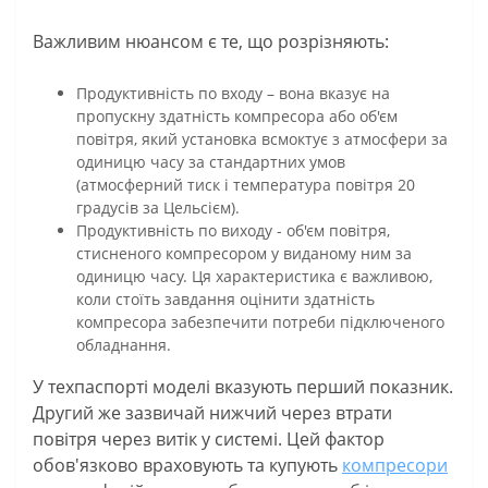
Важливим нюансом є те, що розрізняють:
Продуктивність по входу – вона вказує на
пропускну здатність компресора або об'єм
повітря, який установка всмоктує з атмосфери за
одиницю часу за стандартних умов
(атмосферний тиск і температура повітря 20
градусів за Цельсієм).
Продуктивність по виходу - об'єм повітря,
стисненого компресором у виданому ним за
одиницю часу. Ця характеристика є важливою,
коли стоїть завдання оцінити здатність
компресора забезпечити потреби підключеного
обладнання.
У техпаспорті моделі вказують перший показник.
Другий же зазвичай нижчий через втрати
повітря через витік у системі. Цей фактор
обов'язково враховують та купують
компресори