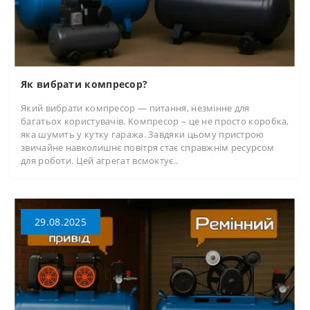
Як вибрати компресор?
Який вибрати компресор — питання, незмінне для
багатьох користувачів. Компресор – це не просто коробка,
яка шумить у кутку гаража. Завдяки цьому пристрою
звичайне навколишнє повітря стає справжнім ресурсом
для роботи. Цей агрегат всмоктує..
29.08.2025