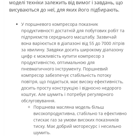
моделі техніки залежить від вимог і завдань, що
висуваються до неї, для яких його підбирають.
У поршневого компресора показник
продуктивності достатній для побутових робіт та
підприємств середнього масштабу. Зазвичай
вона варіюється в діапазоні від 55 до 7000 літрів
за хвилину. Завдяки досить широкому діапазону
цифр є можливість купити компресор з
продуктивністю, оптимальною для
пневматичного інструменту. Поршневий
компресор забезпечує стабільність потоку
повітря, що подається, має високу ефективність,
досить просту конструкцію і відносно недорого
коштує. Але шумить і потребує регулярного
обслуговування.
Поршнева масляна модель більш
високопродуктивна, стабільно та ефективно
стискає газ за умови високих показників
тиску. Має добрий моторесурс і несильно
шумить.