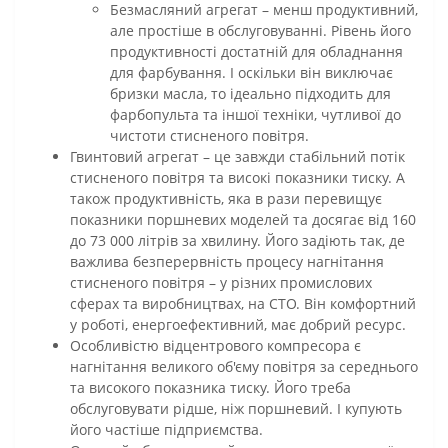
Безмасляний агрегат – менш продуктивний,
але простіше в обслуговуванні. Рівень його
продуктивності достатній для обладнання
для фарбування. І оскільки він виключає
бризки масла, то ідеально підходить для
фарбопульта та іншої техніки, чутливої до
чистоти стисненого повітря.
Гвинтовий агрегат – це завжди стабільний потік
стисненого повітря та високі показники тиску. А
також продуктивність, яка в рази перевищує
показники поршневих моделей та досягає від 160
до 73 000 літрів за хвилину. Його задіють так, де
важлива безперервність процесу нагнітання
стисненого повітря – у різних промислових
сферах та виробництвах, на СТО. Він комфортний
у роботі, енергоефективний, має добрий ресурс.
Особливістю відцентрового компресора є
нагнітання великого об'єму повітря за середнього
та високого показника тиску. Його треба
обслуговувати рідше, ніж поршневий. І купують
його частіше підприємства.