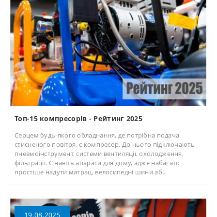
Топ-15 компресорів - Рейтинг 2025
Серцем будь-якого обладнання, де потрібна подача
стисненого повітря, є компресор. До нього підключають
пневмоінструмент, системи вентиляції, охолодження,
фільтрації. Є навіть апарати для дому, адже набагато
простіше надути матрац, велосипедні шини аб..
19.08.2025