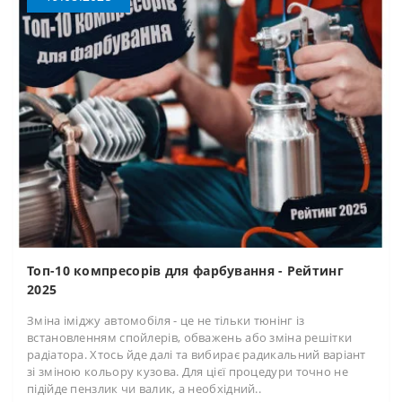
Топ-10 компресорів для фарбування - Рейтинг
2025
Зміна іміджу автомобіля - це не тільки тюнінг із
встановленням спойлерів, обважень або зміна решітки
радіатора. Хтось йде далі та вибирає радикальний варіант
зі зміною кольору кузова. Для цієї процедури точно не
підійде пензлик чи валик, а необхідний..