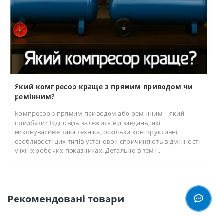
Який компресор краще з прямим приводом чи
ремінним?
Компресор з прямим приводом або ремінним – який
придбати? Відповідь залежить від завдань, які
виконуватиме така техніка, оскільки конструктивні
особливості цих типів установок спричиняють відмінності
у їхніх робочих показниках. Детально в темі ..
Рекомендовані товари