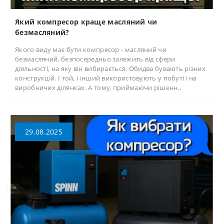
Який компресор краще масляний чи
безмасляний?
Якого виду має бути компресор - масляний чи
безмасляний, безпосередньо залежить від сфери
діяльності, на яку він вибирається. Обидва бувають різних
конструкцій. І той, і інший використовують у побуті і на
виробничих ділянках. А тому, приймаючи рішенн..
29.08.2025