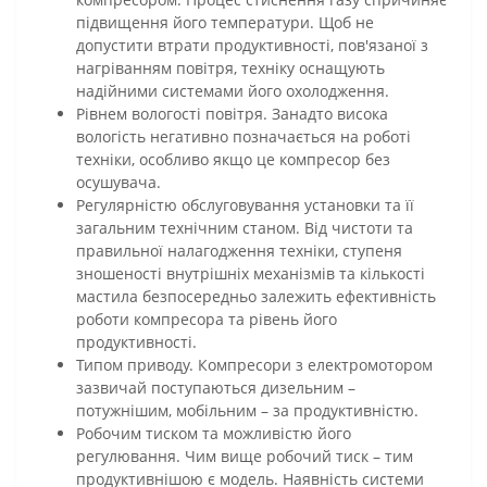
підвищення його температури. Щоб не
допустити втрати продуктивності, пов'язаної з
нагріванням повітря, техніку оснащують
надійними системами його охолодження.
Рівнем вологості повітря. Занадто висока
вологість негативно позначається на роботі
техніки, особливо якщо це компресор без
осушувача.
Регулярністю обслуговування установки та її
загальним технічним станом. Від чистоти та
правильної налагодження техніки, ступеня
зношеності внутрішніх механізмів та кількості
мастила безпосередньо залежить ефективність
роботи компресора та рівень його
продуктивності.
Типом приводу. Компресори з електромотором
зазвичай поступаються дизельним –
потужнішим, мобільним – за продуктивністю.
Робочим тиском та можливістю його
регулювання. Чим вище робочий тиск – тим
продуктивнішою є модель. Наявність системи