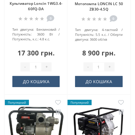
Культиватор Loncin 1WG3.4-
Мотопомпа LONCIN LC 50
60FQ-DA
ZB30-4.5Q
0
0
Тип двигуна:
Бензиновий
Тип двигуна:
4-тактний
Потужність:
3600 Вт
Потужність:
5.5 к.с.
Оберти
Потужність, к.с.:
4.8 к.с.
двигуна:
3600 об/хв
17 300 грн.
8 900 грн.
-
+
-
+
ДО КОШИКА
ДО КОШИКА
Популярний
Популярний