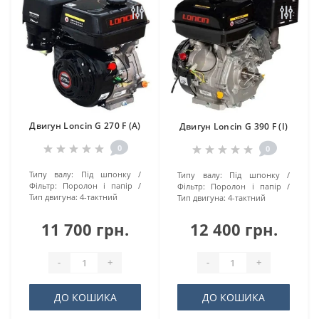
Двигун Loncin G 270 F (А)
Двигун Loncin G 390 F (І)
0
0
Типу валу:
Під шпонку
Типу валу:
Під шпонку
Фільтр:
Поролон і папір
Фільтр:
Поролон і папір
Тип двигуна:
4-тактний
Тип двигуна:
4-тактний
11 700 грн.
12 400 грн.
-
+
-
+
ДО КОШИКА
ДО КОШИКА