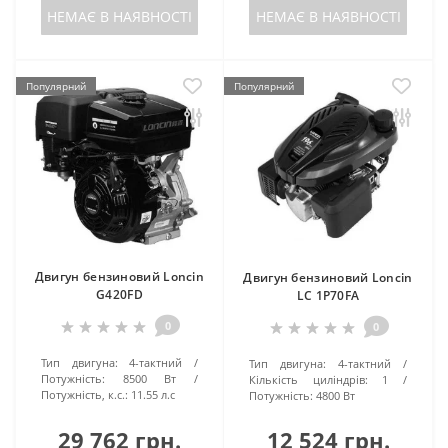
НЕМАЄ В НАЯВНОСТІ
НЕМАЄ В НАЯВНОСТІ
Популярний
Популярний
Двигун бензиновий Loncin
Двигун бензиновий Loncin
G420FD
LC 1P70FA
0
0
Тип двигуна:
4-тактний
Тип двигуна:
4-тактний
Потужність:
8500 Вт
Кількість циліндрів:
1
Потужність, к.с.:
11.55 л.с
Потужність:
4800 Вт
29 762 грн.
12 524 грн.