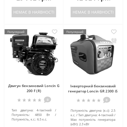
НЕМАЄ В НАЯВНОСТІ
НЕМАЄ В НАЯВНОСТІ
Популярний
Популярний
Двигун бензиновий Loncin G
Інверторний бензиновий
200 F (R)
генератор Loncin GR 2300 iS
0
0
Тип двигуна:
4-тактний
Потужність двигуна (к.с):
2.5
Потужність:
4850 Вт
к.с.
Тип двигуна:
4-тактний
Потужність, к.с.:
6.5 к.с.
Маx потужність генератора
(кВт):
2.3 кВт