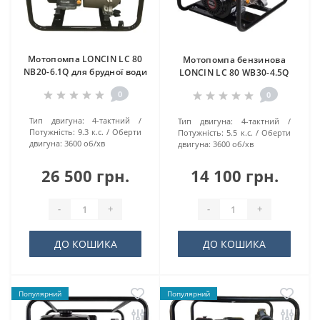
Мотопомпа LONCIN LC 80
Мотопомпа бензинова
NB20-6.1Q для брудної води
LONCIN LC 80 WB30-4.5Q
0
0
Тип двигуна:
4-тактний
Тип двигуна:
4-тактний
Потужність:
9.3 к.с.
Оберти
Потужність:
5.5 к.с.
Оберти
двигуна:
3600 об/хв
двигуна:
3600 об/хв
26 500 грн.
14 100 грн.
-
+
-
+
ДО КОШИКА
ДО КОШИКА
Популярний
Популярний