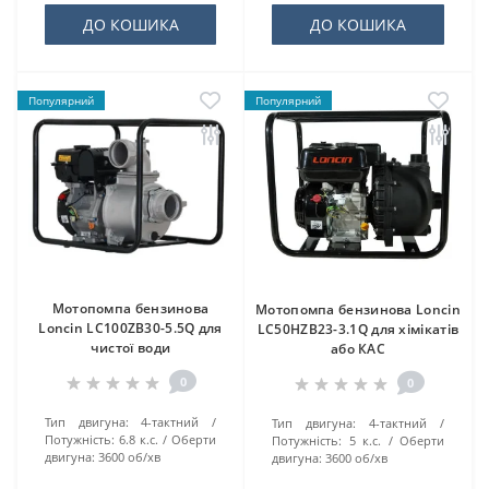
ДО КОШИКА
ДО КОШИКА
Популярний
Популярний
Мотопомпа бензинова
Мотопомпа бензинова Loncin
Loncin LC100ZB30-5.5Q для
LC50HZB23-3.1Q для хімікатів
чистої води
або КАС
0
0
Тип двигуна:
4-тактний
Тип двигуна:
4-тактний
Потужність:
6.8 к.с.
Оберти
Потужність:
5 к.с.
Оберти
двигуна:
3600 об/хв
двигуна:
3600 об/хв