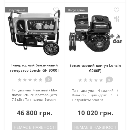
Популярний
Популярний
Інверторний бензиновий
Бензогазовий двигун Loncin
генератор Loncin GH 9000 i
G200F)
0
0
Тип двигуна:
4-тактний
Маx
Тип двигуна:
4-тактний
потужність генератора (кВт):
Кількість циліндрів:
1
7.5 кВт
Тип палива:
Бензин
Потужність:
3800 Вт
46 800 грн.
10 020 грн.
НЕМАЄ В НАЯВНОСТІ
НЕМАЄ В НАЯВНОСТІ