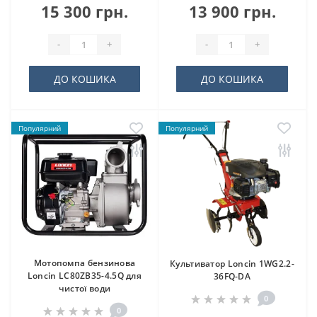
15 300 грн.
13 900 грн.
-
+
-
+
ДО КОШИКА
ДО КОШИКА
Популярний
Популярний
Мотопомпа бензинова
Культиватор Loncin 1WG2.2-
Loncin LC80ZB35-4.5Q для
36FQ-DA
чистої води
0
0