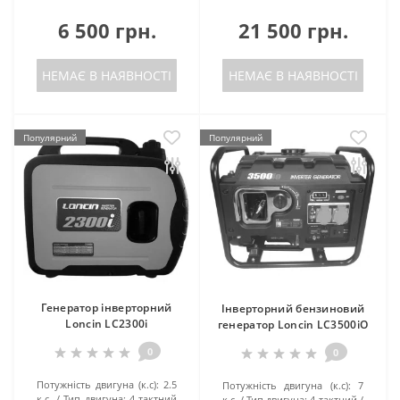
6 500 грн.
21 500 грн.
НЕМАЄ В НАЯВНОСТІ
НЕМАЄ В НАЯВНОСТІ
Популярний
Популярний
Генератор інверторний
Інверторний бензиновий
Loncin LC2300i
генератор Loncin LC3500iO
0
0
Потужність двигуна (к.с):
2.5
Потужність двигуна (к.с):
7
к.с.
Тип двигуна:
4-тактний
к.с.
Тип двигуна:
4-тактний