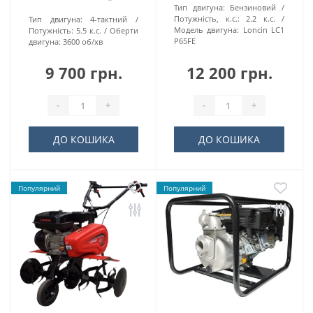
Тип двигуна:
Бензиновий
Потужність, к.с.:
2.2 к.c.
Тип двигуна:
4-тактний
Модель двигуна:
Loncin LC1
Потужність:
5.5 к.с.
Оберти
P65FE
двигуна:
3600 об/хв
9 700 грн.
12 200 грн.
-
+
-
+
ДО КОШИКА
ДО КОШИКА
Популярний
Популярний