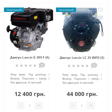
Популярний
Популярний
Двигун Loncin G 390 F (А)
Двигун Loncin LC 2V 80FD (E)
0
0
Типу валу:
Під шпонку
Типу валу:
Під шпонку
Фільтр:
Поролон і папір
Фільтр:
Поролон і папір
Тип двигуна:
4-тактний
Тип двигуна:
4-тактний
12 400 грн.
44 000 грн.
-
+
-
+