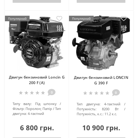
Популярний
Популярний
Двигун бензиновий Loncin G
Двигун бензиновий LONCIN
200 F (A)
G 390 F
0
0
Типу валу:
Під шпонку
Тип двигуна:
4-тактний
Фільтр:
Поролон; Папір
Тип
Потужність:
8200 Вт
двигуна:
4-тактний
Потужність, к.с.:
11.2 к.с.
6 800 грн.
10 900 грн.