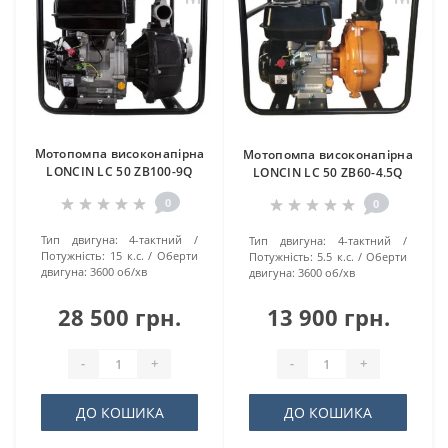
Мотопомпа високонапірна
Мотопомпа високонапірна
LONCIN LC 50 ZB100-9Q
LONCIN LC 50 ZB60-4.5Q
0
0
Тип двигуна:
4-тактний
Тип двигуна:
4-тактний
Потужність:
15 к.с.
Оберти
Потужність:
5.5 к.с.
Оберти
двигуна:
3600 об/хв
двигуна:
3600 об/хв
28 500 грн.
13 900 грн.
-
+
-
+
ДО КОШИКА
ДО КОШИКА