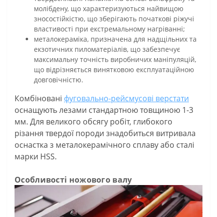
молібдену, що характеризуються найвищою
зносостійкістю, що зберігають початкові ріжучі
властивості при екстремальному нагріванні;
металокераміка, призначена для надщільних та
екзотичних пиломатеріалів, що забезпечує
максимальну точність виробничих маніпуляцій,
що відрізняється винятковою експлуатаційною
довговічністю.
Комбіновані
фуговально-рейсмусові верстати
оснащують лезами стандартною товщиною 1-3
мм. Для великого обсягу робіт, глибокого
різання твердої породи знадобиться витривала
оснастка з металокерамічного сплаву або сталі
марки HSS.
Особливості ножового валу