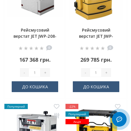
Рейсмусовий
Рейсмусовий
верстат JET JWP-208-
верстат JET JWP-
3
209HH
0
0
167 368 грн.
269 785 грн.
-
+
-
+
ДО КОШИКА
ДО КОШИКА
Популярний
-22%
Популярний
Акція