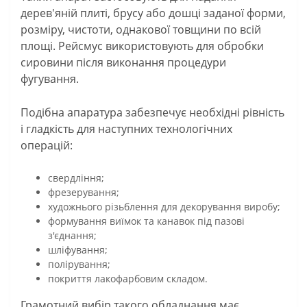
дерев'яній плиті, брусу або дошці заданої форми,
розміру, чистоти, однакової товщини по всій
площі. Рейсмус використовують для обробки
сировини після виконання процедури
фугування.
Подібна апаратура забезпечує необхідні рівність
і гладкість для наступних технологічних
операцій:
свердління;
фрезерування;
художнього різьблення для декорування виробу;
формування виїмок та канавок під пазові
з'єднання;
шліфування;
полірування;
покриття лакофарбовим складом.
Грамотний вибір такого обладнання має