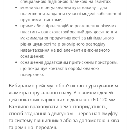
спеціальною підпірною планкою на гвинтах;
можливість регулювання кута нахилу – для
полегшення завдання сучасні моделі забезпечені
пружними гвинтами;
пряме або спіралеподібне розміщення ріжучих
пластин – вал сконструйований для досягнення
максимальної продуктивності за мінімального
рівня шумності та рівномірного розподілу
навантаження на всі елементи виконавчого
оснащення;
оснащення додатковим притискним пристроєм,
що покращує контакт з оброблюваною
поверхнею.
Вибираємо рейсмус обов'язково з урахуванням
діаметра стругального валу. У різних моделей
цей показник варіюється в діапазоні 60-120 мм.
Важливо враховувати ремонтопридатність,
спосіб з'єднання з двигуном – через напівмуфту
та систему підшипників або за допомогою шківа
та ремінної передачі.