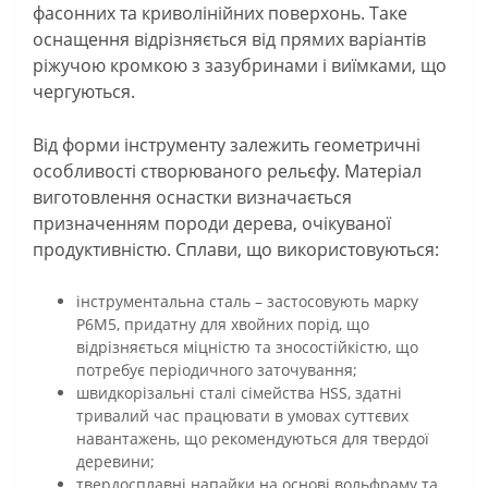
фасонних та криволінійних поверхонь. Таке
оснащення відрізняється від прямих варіантів
ріжучою кромкою з зазубринами і виїмками, що
чергуються.
Від форми інструменту залежить геометричні
особливості створюваного рельєфу. Матеріал
виготовлення оснастки визначається
призначенням породи дерева, очікуваної
продуктивністю. Сплави, що використовуються:
інструментальна сталь – застосовують марку
Р6М5, придатну для хвойних порід, що
відрізняється міцністю та зносостійкістю, що
потребує періодичного заточування;
швидкорізальні сталі сімейства HSS, здатні
тривалий час працювати в умовах суттєвих
навантажень, що рекомендуються для твердої
деревини;
твердосплавні напайки на основі вольфраму та