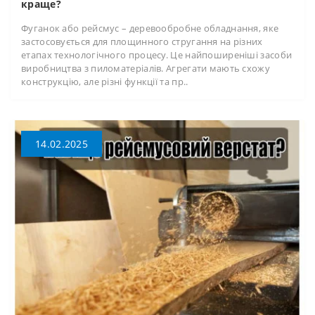
краще?
Фуганок або рейсмус – деревообробне обладнання, яке
застосовується для площинного стругання на різних
етапах технологічного процесу. Це найпоширеніші засоби
виробництва з пиломатеріалів. Агрегати мають схожу
конструкцію, але різні функції та пр..
14.02.2025