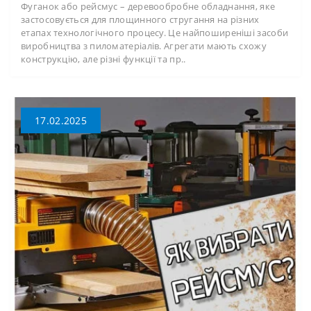
Фуганок або рейсмус – деревообробне обладнання, яке
застосовується для площинного стругання на різних
етапах технологічного процесу. Це найпоширеніші засоби
виробництва з пиломатеріалів. Агрегати мають схожу
конструкцію, але різні функції та пр..
17.02.2025