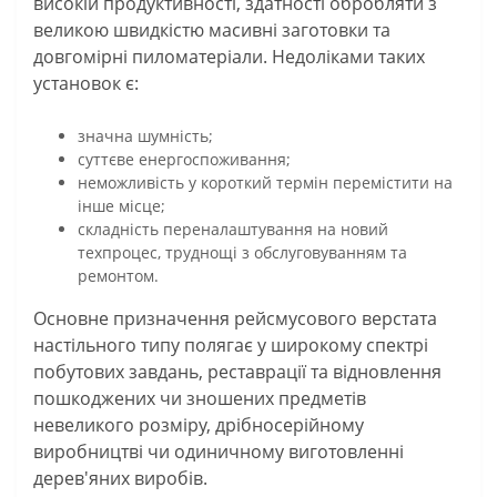
високій продуктивності, здатності обробляти з
великою швидкістю масивні заготовки та
довгомірні пиломатеріали. Недоліками таких
установок є:
значна шумність;
суттєве енергоспоживання;
неможливість у короткий термін перемістити на
інше місце;
складність переналаштування на новий
техпроцес, труднощі з обслуговуванням та
ремонтом.
Основне призначення рейсмусового верстата
настільного типу полягає у широкому спектрі
побутових завдань, реставрації та відновлення
пошкоджених чи зношених предметів
невеликого розміру, дрібносерійному
виробництві чи одиничному виготовленні
дерев'яних виробів.