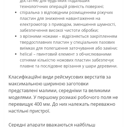
достатню для будь-яких подальших
технологічних операцій рівність поверхні;
спіральна з відповідним розміщенням ріжучих
пластин для зниження навантаження на
електромотор з приводом, зменшення шумності,
забезпечення високої чистоти обробки;
з врізними ножами – відрізняється закріпленням
твердосплавних пластин у спеціальних пазових
виїмках для полегшення заточування або заміни;
helical – гвинтовий елемент з обчислюваними
сотнями кількістю ножових пластин забезпечує
плавне та послідовне врізання у шари деревини.
Класифікаційні види рейсмусових верстатів за
максимальною шириною заготовки
представлені малими, середніми та великими
моделями. У першому розмахі робочого поля не
перевищує 400 мм. До них належать переважно
настільні пристрої.
Середні апарати вважаються найбільш