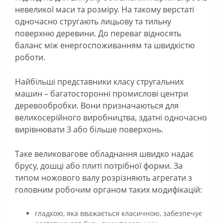
невеликої маси та розміру. На такому верстаті
одночасно стругають лицьову та тильну
поверхню деревини. До переваг відносять
баланс між енергоспоживанням та швидкістю
роботи.
Найбільші представники класу стругальних
машин – багатосторонні промислові центри
деревообробки. Вони призначаються для
великосерійного виробництва, здатні одночасно
вирівнювати 3 або більше поверхонь.
Таке великовагове обладнання швидко надає
брусу, дошці або плиті потрібної форми. За
типом ножового валу розрізняють агрегати з
головним робочим органом таких модифікацій:
гладкою, яка вважається класичною, забезпечує