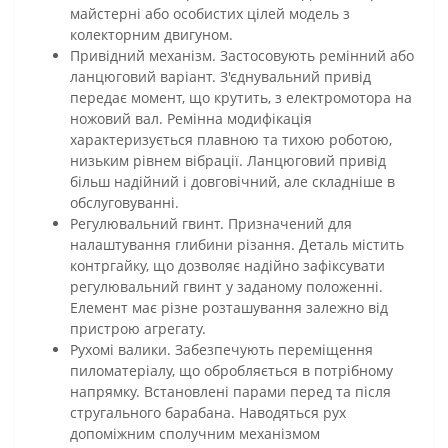
майстерні або особистих цілей модель з
колекторним двигуном.
Привідний механізм. Застосовують ремінний або
ланцюговий варіант. З'єднувальний привід
передає момент, що крутить, з електромотора на
ножовий вал. Ремінна модифікація
характеризується плавною та тихою роботою,
низьким рівнем вібрації. Ланцюговий привід
більш надійний і довговічний, але складніше в
обслуговуванні.
Регулювальний гвинт. Призначений для
налаштування глибини різання. Деталь містить
контргайку, що дозволяє надійно зафіксувати
регулювальний гвинт у заданому положенні.
Елемент має різне розташування залежно від
пристрою агрегату.
Рухомі валики. Забезпечують переміщення
пиломатеріалу, що обробляється в потрібному
напрямку. Встановлені парами перед та після
стругального барабана. Наводяться рух
допоміжним сполучним механізмом