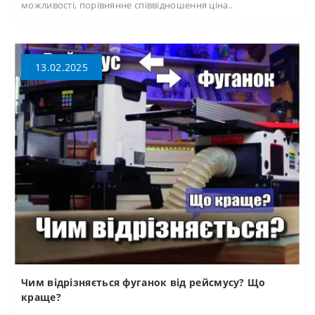
можливості, порівнянне співвідношення ціна..
13.02.2025
Чим відрізняється фуганок від рейсмусу? Що
краще?