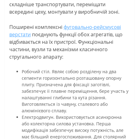
складніше транспортувати, переміщати
всередині цеху, монтувати у виробничій зоні.
Поширені комплексні
фуговально-рейсмусові
верстати
поєднують функції обох агрегатів, що
відбивається на їх пристрої. Функціональні
частини, вузли та механізми класичного
стругального апарату:
Робочий стіл. Являє собою розділену на два
сегменти горизонтально розташовану опорну
плиту. Призначена для фіксації заготівлі,
забезпечує її плавне переміщення, бере участь у
налаштуванні глибини та кута різання.
Виготовляється із чавуну, сталевого або
алюмінієвого сплаву.
Електродвигун. Використовується асинхронна
або колекторна силова установка. Перша
модифікація забезпечує високу потужність, але
має більший енергоспоживання. Для столярний