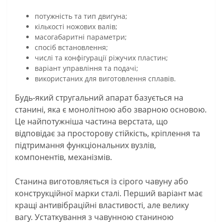
потужність та тип двигуна;
кількості ножових валів;
масогабаритні параметри;
спосіб встановлення;
числі та конфігурації ріжучих пластин;
варіант управління та подачі;
використаних для виготовлення сплавів.
Будь-який стругальний апарат базується на
станині, яка є монолітною або зварною основою.
Це найпотужніша частина верстата, що
відповідає за просторову стійкість, кріплення та
підтримання функціональних вузлів,
компонентів, механізмів.
Станина виготовляється із сірого чавуну або
конструкційної марки сталі. Перший варіант має
кращі антивібраційні властивості, але велику
вагу. Устаткування з чавунною станиною