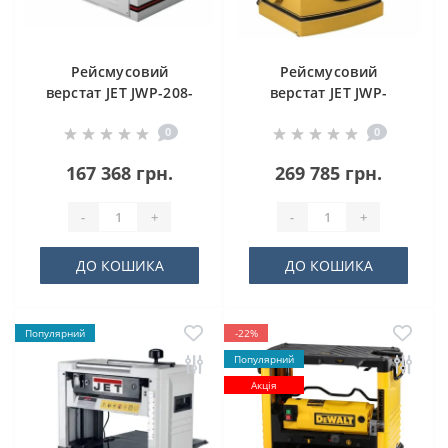
Рейсмусовий
Рейсмусовий
верстат JET JWP-208-
верстат JET JWP-
3
209HH
0
0
167 368 грн.
269 785 грн.
-
+
-
+
ДО КОШИКА
ДО КОШИКА
Популярний
-22%
Популярний
Акція