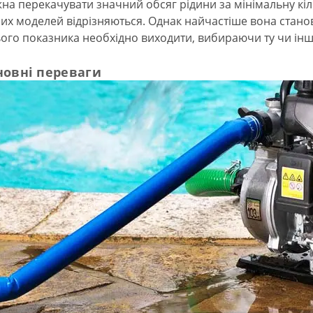
на перекачувати значний обсяг рідини за мінімальну кіль
них моделей відрізняються. Однак найчастіше вона станов
ього показника необхідно виходити, вибираючи ту чи інш
новні переваги