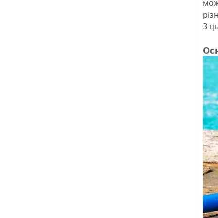
мож
різ
З ц
Ос