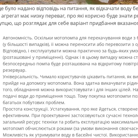
е було надано відповідь на питання, як відкачати воду 
 агрегат має низку переваг, про які корисно буде знати 
упцю, що розглядає для себе варіант придбання вказано
Автономність. Оскільки мотопомпа для перекачування води з 
(у більшості випадків), її можна переносити або перевозити з 
Відповідно, і експлуатувати можна практично за будь-яких умо
(розташовані у приміщенні). Однак і в цьому випадку можна с
безпосередньо помпа буде розташована на відкритому повітрі,
резервуар.
Універсальність. Чимало користувачів цікавить питання, як ви
прийде на допомогу мотопомпа. Вона здатна викачувати рідин
того, обладнання можна використовувати і для інших цілей. Н
подачі води до приміщення тощо. Тому покупка мотопомпи по
багатьох побутових проблем.
Простота конструкції. Устаткування, про яке йдеться, створе
ефективним. При проектуванні застосовуються сучасні техноло
загальний ресурс техніки та робить експлуатацію максимальн
мотопомп обчислюється роками (за умови виконання своєчасн
Можливість як утримувати воду в басейні чистої. Використання