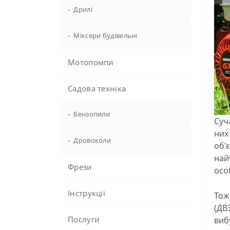
-
Дрилі
-
Міксери будівельні
Мотопомпи
Садова техніка
-
Бензопили
Суч
них
-
Дровоколи
об'
най
Фрези
осо
Інструкції
Тож
(ДВ
Послуги
виб