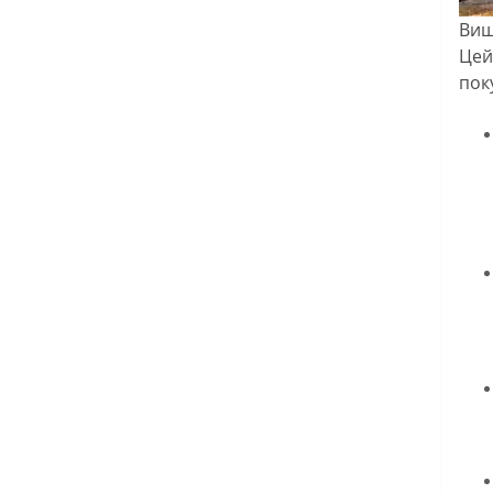
Вищ
Цей
пок