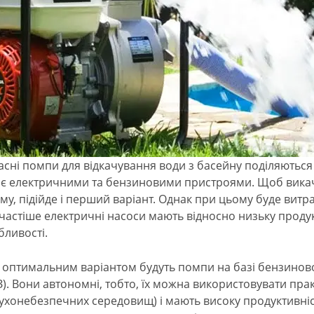
асні помпи для відкачування води з басейну поділяються 
 є електричними та бензиновими пристроями. Щоб викач
єму, підійде і перший варіант. Однак при цьому буде витр
частіше електричні насоси мають відносно низьку продук
бливості.
 оптимальним варіантом будуть помпи на базі бензинов
З). Вони автономні, тобто, їх можна використовувати пра
ухонебезпечних середовищ) і мають високу продуктивніст