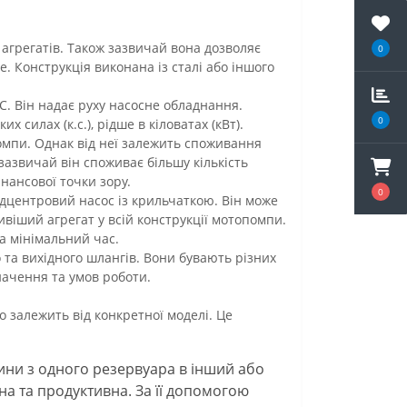
 агрегатів. Також зазвичай вона дозволяє
0
. Конструкція виконана із сталі або іншого
. Він надає руху насосне обладнання.
0
х силах (к.с.), рідше в кіловатах (кВт).
омпи. Однак від неї залежить споживання
зазвичай він споживає більшу кількість
інансової точки зору.
0
ідцентровий насос із крильчаткою. Він може
ивіший агрегат у всій конструкції мотопомпи.
а мінімальний час.
 та вихідного шлангів. Вони бувають різних
значення та умов роботи.
о залежить від конкретної моделі. Це
ини з одного резервуара в інший або
а та продуктивна. За її допомогою