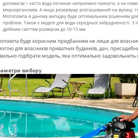
допомагає і часто вода починає неприємно пахнути, а на пов
мікроорганізмів. А якщо резервуар розташований на вулиці, т
Мотопомпа в даному випадку буде оптимальним рішенням для
проблем. Також є моделі для води середньої забрудненості. З 
дрібним сміттям розміром до 10-15 мм.
опомпа буде корисним придбанням не лише для власникі
могою для власників приватних будинків, дач, присадибни
вильно підібрати модель, яка оптимально задовольнить 
раметри вибору