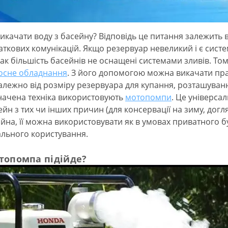
викачати воду з басейну? Відповідь це питання залежить в
аткових комунікацій. Якщо резервуар невеликий і є систе
ак більшість басейнів не оснащені системами зливів. Том
осне обладнання
. З його допомогою можна викачати пра
алежно від розміру резервуара для купання, розташування
начена техніка використовують
мотопомпи
. Це універса
ейн з тих чи інших причин (для консервації на зиму, догля
ійна, її можна використовувати як в умовах приватного буди
ального користування.
топомпа підійде?