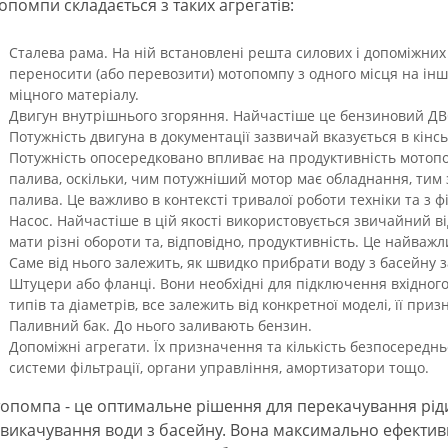
опомпи складається з таких агрегатів:
Сталева рама. На ній встановлені решта силових і допоміжних
переносити (або перевозити) мотопомпу з одного місця на інше
міцного матеріалу.
Двигун внутрішнього згоряння. Найчастіше це бензиновий ДВС
Потужність двигуна в документації зазвичай вказується в кінськи
Потужність опосередковано впливає на продуктивність мотоп
палива, оскільки, чим потужніший мотор має обладнання, тим 
палива. Це важливо в контексті тривалої роботи техніки та з ф
Насос. Найчастіше в цій якості використовується звичайний в
мати різні обороти та, відповідно, продуктивність. Це найважл
Саме від нього залежить, як швидко прибрати воду з басейну з
Штуцери або фланці. Вони необхідні для підключення вхідного
типів та діаметрів, все залежить від конкретної моделі, її при
Паливний бак. До нього заливають бензин.
Допоміжні агрегати. Їх призначення та кількість безпосереднь
системи фільтрації, органи управління, амортизатори тощо.
опомпа - це оптимальне рішення для перекачування рід
 викачування води з басейну. Вона максимально ефективн