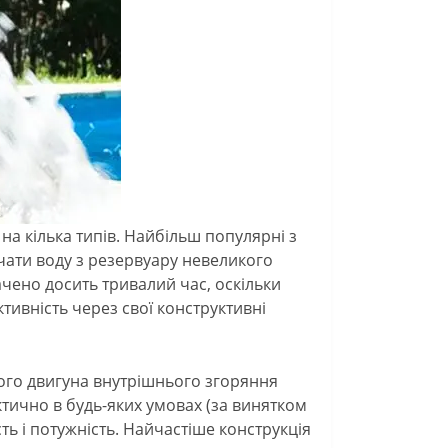
на кілька типів. Найбільш популярні з
ати воду з резервуару невеликого
ачено досить тривалий час, оскільки
тивність через свої конструктивні
ого двигуна внутрішнього згоряння
ктично в будь-яких умовах (за винятком
ь і потужність. Найчастіше конструкція