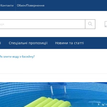
Контакти
Обмін/Повернення
ї
Спеціальні пропозиції
Новини та статті
Як злити воду з басейну?