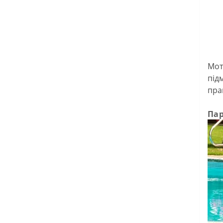
Мот
під
пра
Па