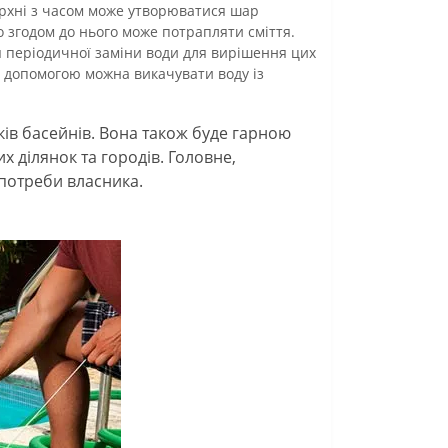
ерхні з часом може утворюватися шар
о згодом до нього може потрапляти сміття.
 періодичної заміни води для вирішення цих
її допомогою можна викачувати воду із
в басейнів. Вона також буде гарною
х ділянок та городів. Головне,
потреби власника.