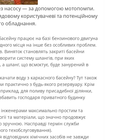
без насосу — за допомогою мотопомпи.
рядовому користувачеві та потенційному
го обладнання.
басейну працює на базі бензинового двигуна
одного місця на інше без особливих проблем.
в. Виняток становлять закриті басейни
творити систему шлангів, при яких
 а шланг, що всмоктує, буде занурений в
качати воду з каркасного басейну? Тут також
и практично з будь-якого резервуару. Крім
априклад, для поливу присадибної ділянки,
збавить господаря приватного будинку
не інженерами максимально простим та
гії та матеріали, що значно продовжує
о зручною. Насправді термін служби
ого техобслуговування).
 відповідних хімічних засобів не завжди