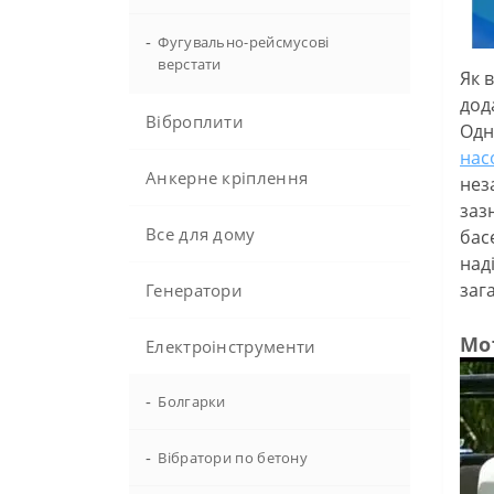
-
Фугувально-рейсмусові
верстати
Як 
дод
Віброплити
Одн
нас
Анкерне кріплення
нез
заз
Все для дому
бас
над
заг
Генератори
Мо
Електроінструменти
-
Болгарки
-
Вібратори по бетону