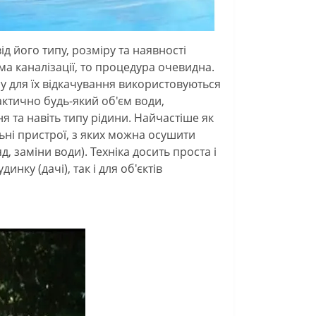
ід його типу, розміру та наявності
ма каналізації, то процедура очевидна.
у для їх відкачування використовуються
ктично будь-який об'єм води,
 та навіть типу рідини. Найчастіше як
льні пристрої, з яких можна осушити
д, заміни води). Техніка досить проста і
нку (дачі), так і для об'єктів