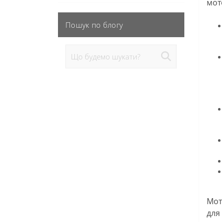
мот
Пошук по блогу
Мот
для