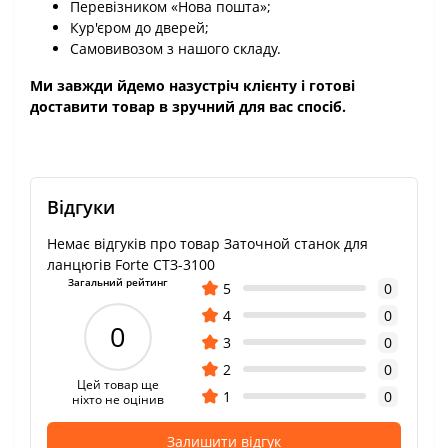
Перевізником «Нова пошта»;
Кур'єром до дверей;
Самовивозом з нашого складу.
Ми завжди йдемо назустріч клієнту і готові
доставити товар в зручний для вас спосіб.
Відгуки
Немає відгуків про товар Заточной станок для
ланцюгів Forte СТЗ-3100
Загальний рейтинг
5
0
4
0
0
3
0
2
0
Цей товар ще
1
0
ніхто не оцінив
Залишити відгук