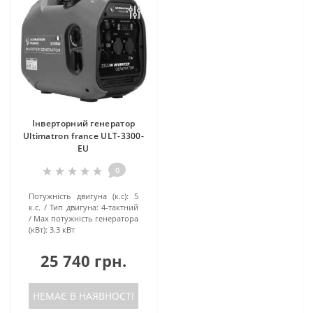
Інверторний генератор
Ultimatron france ULT-3300-
EU
0
Потужність двигуна (к.с):
5
к.с.
Тип двигуна:
4-тактний
Маx потужність генератора
(кВт):
3.3 кВт
25 740 грн.
НЕМАЄ В НАЯВНОСТІ