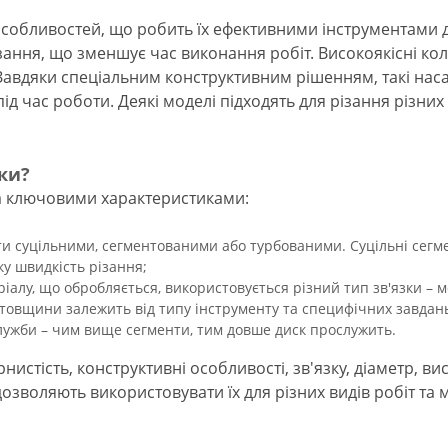
особливостей, що робить їх ефективними інструментами д
зання, що зменшує час виконання робіт. Високоякісні ко
 Завдяки спеціальним конструктивним рішенням, такі насад
під час роботи. Деякі моделі підходять для різання різни
ки?
ма ключовими характеристиками:
ти суцільними, сегментованими або турбованими. Суцільні сегм
ку швидкість різання;
іалу, що обробляється, використовується різний тип зв'язки – 
 товщини залежить від типу інструменту та специфічних завдан
служби – чим вище сегменти, тим довше диск прослужить.
рнистість, конструктивні особливості, зв'язку, діаметр, в
дозволяють використовувати їх для різних видів робіт та 