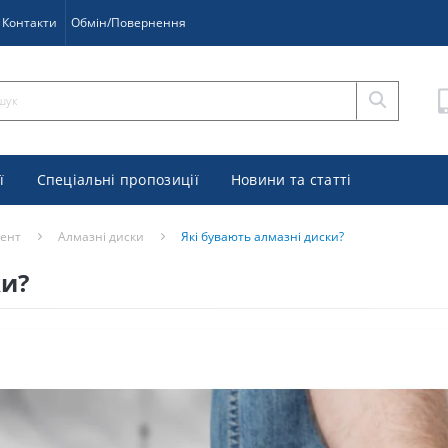
Контакти
Обмін/Повернення
ї
Спеціальні пропозиції
Новини та статті
мент
Алмазні диски
Які бувають алмазні диски?
ки?