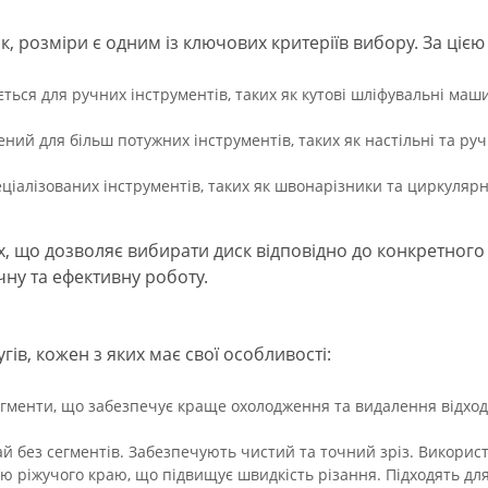
к, розміри є одним із ключових критеріїв вибору. За ціє
ться для ручних інструментів, таких як кутові шліфувальні маш
ний для більш потужних інструментів, таких як настільні та руч
еціалізованих інструментів, таких як швонарізники та циркулярн
ах, що дозволяє вибирати диск відповідно до конкретного 
ну та ефективну роботу.
гів, кожен з яких має свої особливості:
егменти, що забезпечує краще охолодження та видалення відходів
й без сегментів. Забезпечують чистий та точний зріз. Викорис
 ріжучого краю, що підвищує швидкість різання. Підходять для 