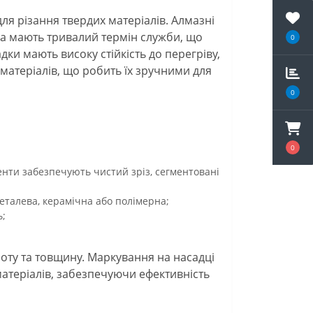
ля різання твердих матеріалів. Алмазні
ла мають тривалий термін служби, що
0
ки мають високу стійкість до перегріву,
х матеріалів, що робить їх зручними для
0
0
енти забезпечують чистий зріз, сегментовані
металева, керамічна або полімерна;
ь;
исоту та товщину. Маркування на насадці
матеріалів, забезпечуючи ефективність