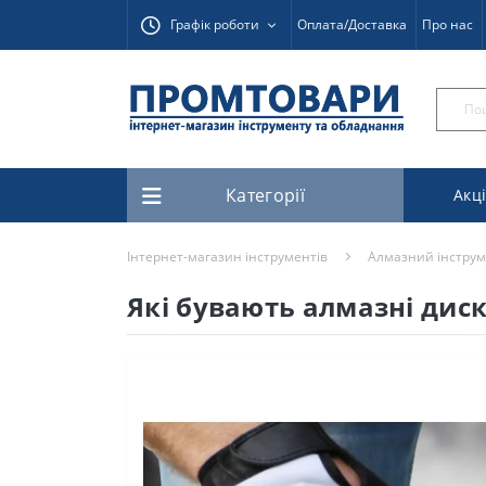
Графік роботи
Оплата/Доставка
Про нас
Категорії
Акці
Інтернет-магазин інструментів
Алмазний інстру
Які бувають алмазні дис