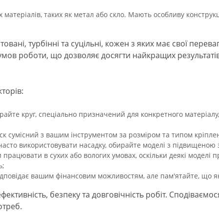
 матеріалів, таких як метал або скло. Мають особливу конструкц
вані, турбінні та суцільні, кожен з яких має свої переваг
а умов роботи, що дозволяє досягти найкращих результатів
торів:
ирайте круг, спеціально призначений для конкретного матеріал
ск сумісний з вашим інструментом за розміром та типом кріпле
асто використовувати насадку, обирайте моделі з підвищеною з
 працювати в сухих або вологих умовах, оскільки деякі моделі п
ь;
дповідає вашим фінансовим можливостям, але пам'ятайте, що як
ективність, безпеку та довговічність робіт. Сподіваємо
отреб.