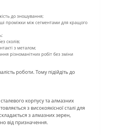
кість до зношування;
ільші проміжки між сегментами для кращого
ь;
ез сколів;
нтакті з металом;
нання різноманітних робіт без зміни
лість роботи. Тому підійдіть до
 сталевого корпусу та алмазних
товляється з високоякісної сталі для
складається з алмазних зерен,
жно від призначення.