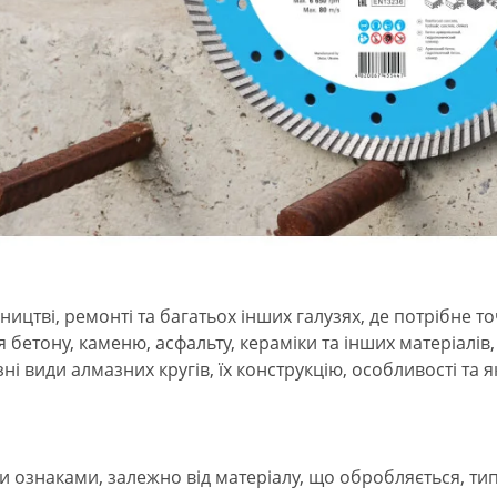
ицтві, ремонті та багатьох інших галузях, де потрібне т
ня бетону, каменю, асфальту, кераміки та інших матеріалі
зні види алмазних кругів, їх конструкцію, особливості т
и ознаками, залежно від матеріалу, що обробляється, тип