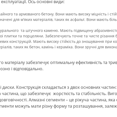
експлуатації. Ось основні види:
айного та армованого бетону. Вони мають високу міцність і стій
значені для м'яких матеріалів, таких як асфальт. Вони мають б
турального та штучного каменю. Мають підвищену абразивніст
ої плитки та порцеляни. Забезпечують точне та чисте різання б
левих конструкцій. Мають високу стійкість до зношування при ко
ріалів, таких як бетон, камінь і кераміка. Вони зручні для вико
о матеріалу забезпечує оптимальну ефективність та трива
зно і відповідально.
 диски. Конструкція складається з двох основних частин:
 частина, що забезпечує жорсткість та стабільність. Виго
говічності. Алмазні сегменти – це ріжуча частина, яка 
егменти можуть мати різну форму та розташування, зале