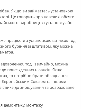
трібен. Якщо ви займаєтесь установкою
кторі. Це говорить про невеликі обсяги
итайського виробництва установку або
вже працюєте з установкою витяжок тоді
азного буріння зі штативом, яку можна
іаметра.
задоволення, тоді, звичайно, можна
 до повсякденних нюансів. Якщо
ягах, то потрібно брати обладнання
е Європейським Союзом та іншими
е стійке до зношування та розраховане
ля демонтажу, монтажу.