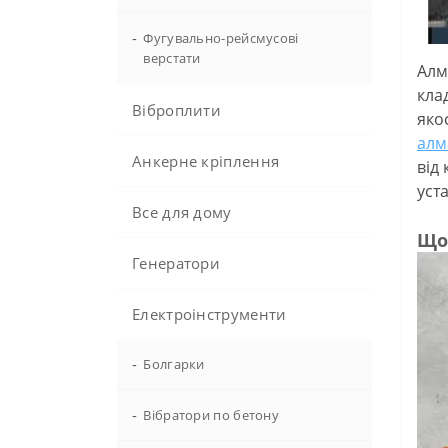
-
Фугувально-рейсмусові
верстати
Алм
клад
Віброплити
яко
алм
Анкерне кріплення
від
уст
Все для дому
Що
Генератори
Електроінструменти
-
Болгарки
-
Вібратори по бетону