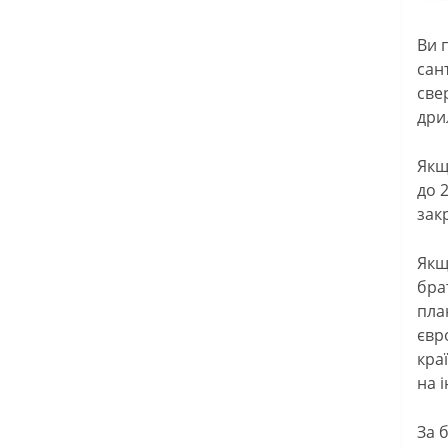
Ви 
сан
све
дри
Якщ
до 
зак
Якщ
бра
пла
євр
кра
на 
За 