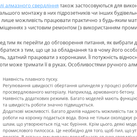
лі алмазного свердління
також застосовуються для викон
альшого монтажу в них підрозетників чи інших будівельни
е лише можливість працювати практично з будь-яким матер
міщеннях з чистовим ремонтом (з використанням проми
ед тим як перейти до обговорення питання, як вибрати 
ібратися з тим, що це за обладнання та в чому його особ
ль, здатний працювати з коронками. Її потужність віднос
оти може тримати її в руках. Особливостями ручного алм
Наявність плавного пуску.
Регулювання швидкості обертання шпинделя у процесі роботи.
просвердлюваного матеріалу. Наприклад, армованого бетону.
Наявність додаткових режимів. Багато моделей мають функцію
та швидкість роботи значно підвищується.
Додаткові можливості. Багато дрилів надають можливість так з
роботи на коронку подається вода. Вона не тільки охолоджує р
шлам, що утворюються під час буріння. Крім цього, деякі мод
промислового пилососа. Це необхідно для того, щоб пил, що 
простір. В останньому випадку передбачається сухе свердлінн