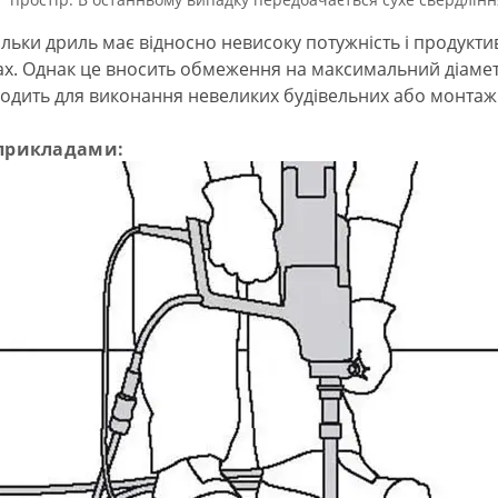
ільки дриль має відносно невисоку потужність і продуктив
ах. Однак це вносить обмеження на максимальний діаметр
ходить для виконання невеликих будівельних або монтажн
прикладами: