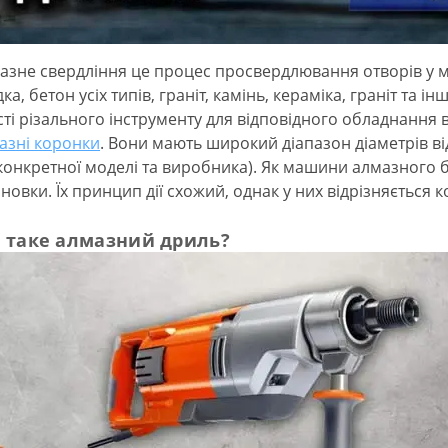
азне свердління це процес просвердлювання отворів у м
ка, бетон усіх типів, граніт, камінь, кераміка, граніт та і
сті різального інструменту для відповідного обладнання 
азні коронки
. Вони мають широкий діапазон діаметрів від
 конкретної моделі та виробника). Як машини алмазного 
ановки. Їх принцип дії схожий, однак у них відрізняється к
 таке алмазний дриль?