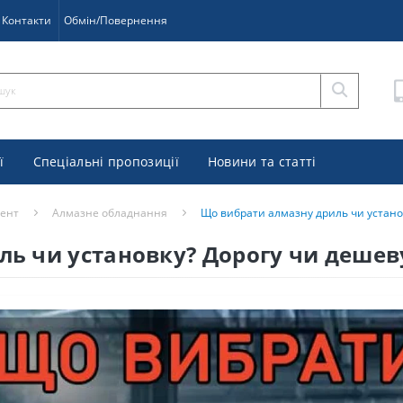
Контакти
Обмін/Повернення
ї
Спеціальні пропозиції
Новини та статті
мент
Алмазне обладнання
Що вибрати алмазну дриль чи устано
ь чи установку? Дорогу чи дешев