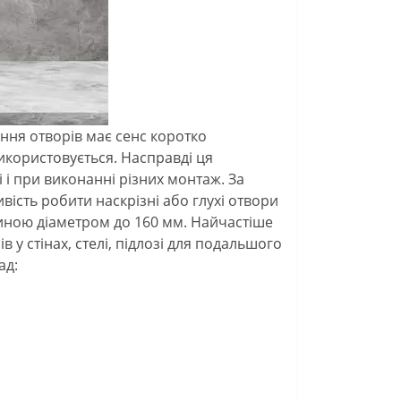
ння отворів має сенс коротко
використовується. Насправді ця
 і при виконанні різних монтаж. За
вість робити наскрізні або глухі отвори
биною діаметром до 160 мм. Найчастіше
у стінах, стелі, підлозі для подальшого
ад: