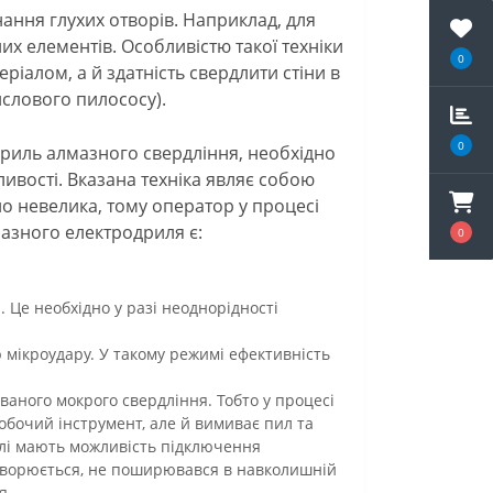
ання глухих отворів. Наприклад, для
х елементів. Особливістю такої техніки
0
іалом, а й здатність свердлити стіни в
слового пилососу).
0
дриль алмазного свердління, необхідно
ливості. Вказана техніка являє собою
но невелика, тому оператор у процесі
азного електродриля є:
0
 Це необхідно у разі неоднорідності
 мікроудару. У такому режимі ефективність
ваного мокрого свердління. Тобто у процесі
обочий інструмент, але й вимиває пил та
елі мають можливість підключення
утворюється, не поширювався в навколишній
я.