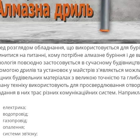
ед розглядом обладнання, що використовується для бурі
инитися на питанні, кому потрібне алмазне буріння і де 
нологія повсюдно застосовується в сучасному будівництві
омогою дрилів та установок у майстрів з'являється можли
іцних будівельних матеріалах з великою точністю та гли
зану техніку використовують для просвердлювання отворів 
адання в них трас різних комунікаційних систем. Наприкл
електрика;
водопровід;
газопровід;
опалення;
системи зв'язку;