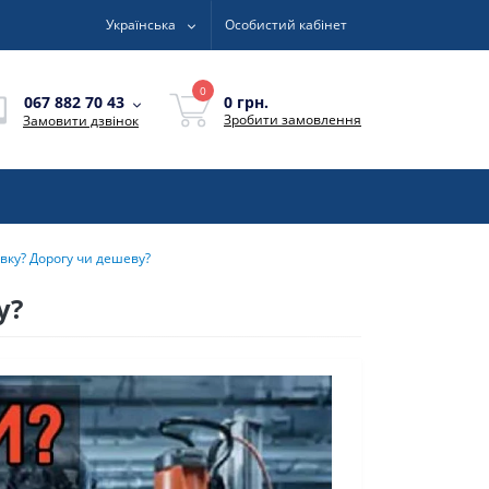
Українська
Особистий кабінет
0
0 грн.
067 882 70 43
Зробити замовлення
Замовити дзвінок
вку? Дорогу чи дешеву?
у?