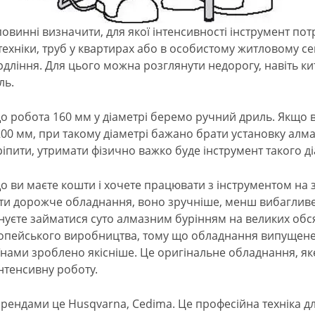
повинні визначити, для якої інтенсивності інструмент по
техніки, труб у квартирах або в особистому житловому се
рдління. Для цього можна розглянути недорогу, навіть к
ль.
о робота 160 мм у діаметрі беремо ручний дриль. Якщо 
200 мм, при такому діаметрі бажано брати установку алм
ріпити, утримати фізично важко буде інструмент такого д
о ви маєте кошти і хочете працювати з інструментом на 
ти дорожче обладнання, воно зручніше, менш вибагливе
нуєте займатися суто алмазним бурінням на великих обс
опейського виробництва, тому що обладнання випущен
їнами зроблено якісніше. Це оригінальне обладнання, як
інтенсивну роботу.
брендами це Husqvarna, Cedima. Це професійна техніка д