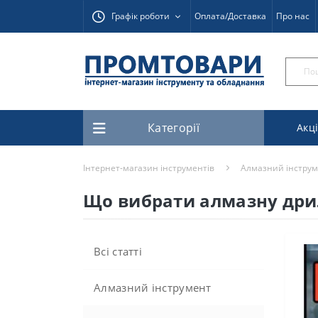
Графік роботи
Оплата/Доставка
Про нас
Категорії
Акці
Інтернет-магазин інструментів
Алмазний інстру
Що вибрати алмазну дрил
Всі статті
Алмазний інструмент