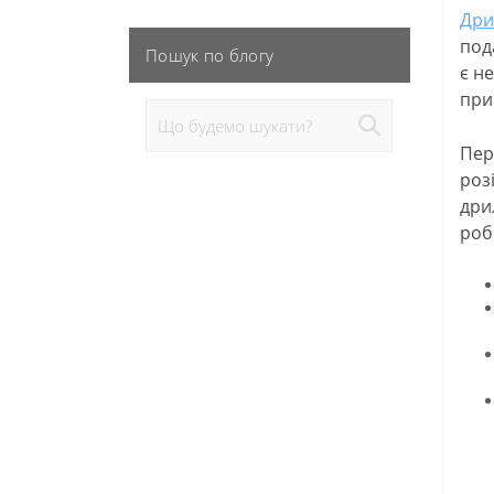
Дри
под
Пошук по блогу
є н
при
Пер
роз
дри
роб