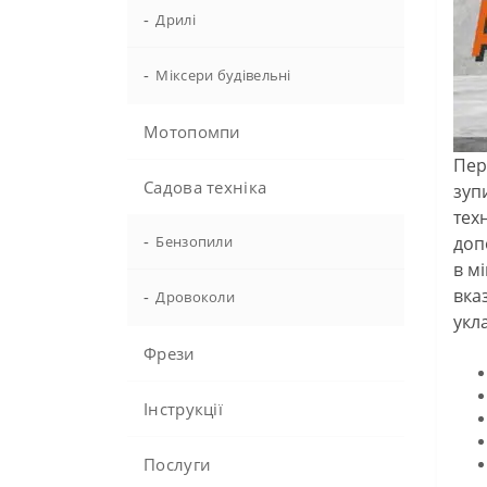
-
Дрилі
-
Міксери будівельні
Мотопомпи
Пер
Садова техніка
зуп
тех
-
Бензопили
доп
в м
вка
-
Дровоколи
укл
Фрези
Інструкції
Послуги