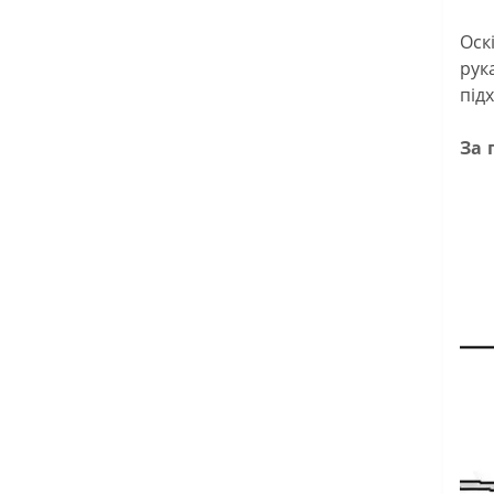
Оск
рук
під
За 