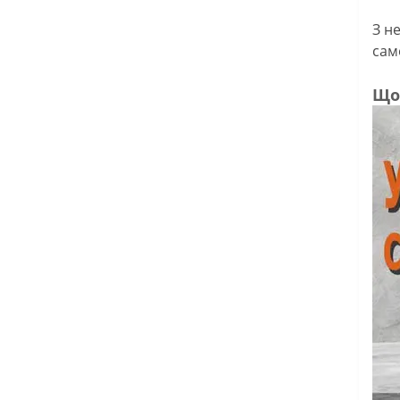
З н
сам
Що