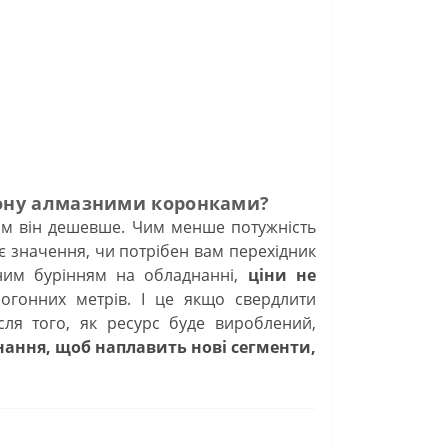
тону алмазними коронками?
тим він дешевше. Чим менше потужність
є значення, чи потрібен вам перехідник
ним бурінням на обладнанні,
ціни не
огонних метрів. І це якщо свердлити
ісля того, як ресурс буде вироблений,
нання, щоб наплавить нові сегменти,