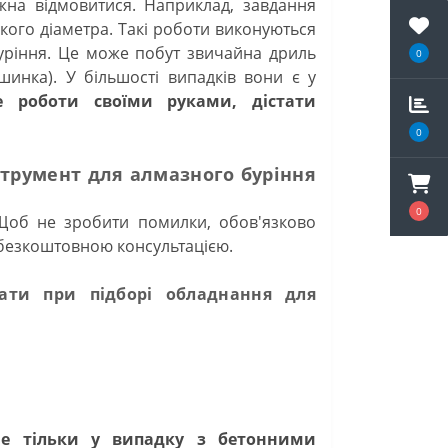
на відмовитися. Наприклад, завдання
кого діаметра. Такі роботи виконуються
буріння. Це може побут звичайна дриль
0
инка). У більшості випадків вони є у
роботи своїми руками, дістати
0
трумент для алмазного буріння
0
Щоб не зробити помилки, обов'язково
 безкоштовною консультацією.
ати при підборі обладнання для
не тільки у випадку з бетонними