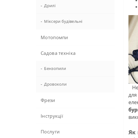
-
Дрилі
-
Міксери будівельні
Мотопомпи
Садова техніка
-
Бензопили
-
Дровоколи
Не 
для
Фрези
еле
бур
Інструкції
вик
Послуги
Як