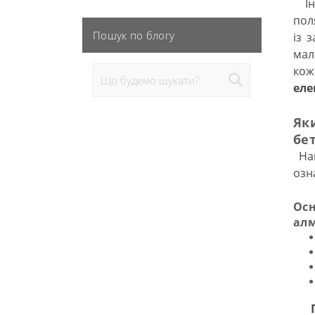
Іно
пол
Пошук по блогу
із 
мал
кож
еле
Як
бе
Най
озн
Ос
алм
П