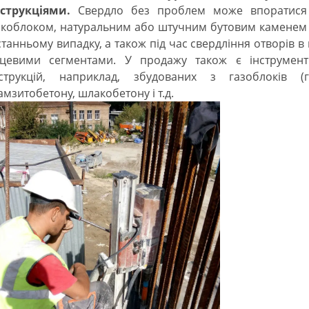
струкціями.
Свердло без проблем може впоратися з
коблоком, натуральним або штучним бутовим каменем і 
станньому випадку, а також під час свердління отворів 
ьцевими сегментами. У продажу також є інструмен
струкцій, наприклад, збудованих з газоблоків (га
амзитобетону, шлакобетону і т.д.