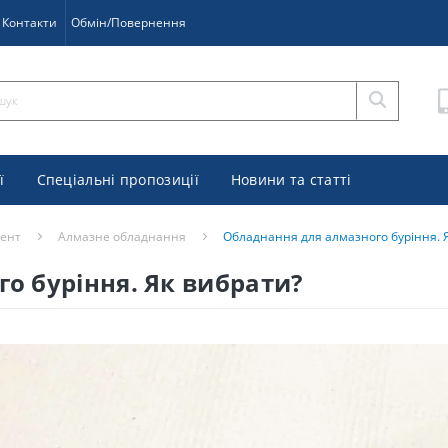
Контакти
Обмін/Повернення
ї
Спеціальні пропозиції
Новини та статті
мент
Алмазне обладнання
Обладнання для алмазного буріння. 
о буріння. Як вибрати?