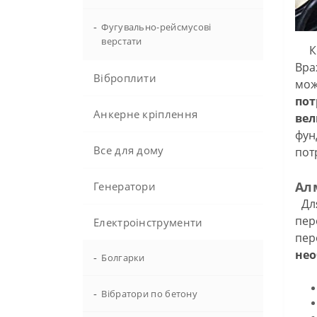
-
Фугувально-рейсмусові
верстати
Кол
Вра
Віброплити
мож
пот
Анкерне кріплення
вел
фун
Все для дому
пот
Ал
Генератори
Для
пер
Електроінструменти
пер
нео
-
Болгарки
-
Вібратори по бетону