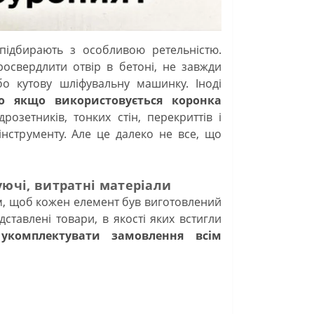
підбирають з особливою ретельністю.
освердлити отвір в бетоні, не завжди
о кутову шліфувальну машинку. Іноді
во якщо використовується коронка
розетників, тонких стін, перекриттів і
інструменту. Але це далеко не все, що
ючі, витратні матеріали
, щоб кожен елемент був виготовлений
тавлені товари, в якості яких встигли
укомплектувати замовлення всім