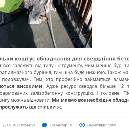
ільки коштує обладнання для свердління бе
 все залежить від типу інструменту. Чим менше бур, 
рат алмазного буріння, тим ціна буде нижчою. Також ма
 подовжувач. Тим, хто професійно займається алмаз
аються високими
. Адже ресурс свердла більше 12 п
тоармованих залізобетонну конструкцію. І головне. П
онку можна відновити.
Ми маємо все необхідне облад
 прослужать ще стільки ж.
22.09.2021 09:44:50
Коментарі: 0
Перегляди: 1909