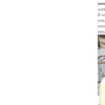
кон
шла
В о
кіл
кон
кер