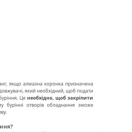
анг, якщо алмазна коронка призначена
довжувачі, який необхідний, щоб подати
 буріння. Це
необхідно, щоб закріпити
му бурінні отворів обладнання зможе
ву.
іння?