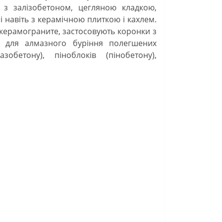
 залізобетоном, цегляною кладкою,
навіть з керамічною плиткою і кахлем.
в керамограните, застосовують коронки з
т для алмазного буріння полегшених
зобетону), піноблоків (пінобетону),