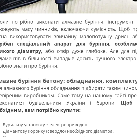
и потрібно виконати алмазне буріння, інструмент 
ховують масу чинників, включаючи сумісність. Щоб пр
на використовувати звичайну малопотужну дриль аб
рібен спеціальний апарат для буріння, особли
икого діаметру
, або отвір дуже глибоке. Але для під
даментів в більшості випадків досить ручного електро
рібно знати про буріння.
мазне буріння бетону: обладнання, комплекту
 алмазного буріння обладнання підбирати таким чином
евіреним виробником. Саме тому на нашому сайті предс
еконатися будівельники України і Європи.
Щоб 
бхідним, вам потрібно купити:
Бурильну установку з електроприводом.
Діамантову коронку (свердло) необхідного діаметра.