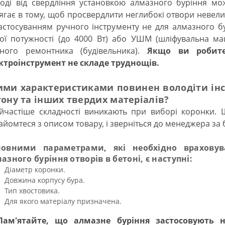
ді від свердління установкою алмазного буріння мож
ягає в тому, щоб просвердлити неглибокі отвори невели
застосуванням ручного інструменту не для алмазного 
ої потужності (до 4000 Вт) або УШМ (шліфувальна маш
ного ремонтника (будівельника).
Якщо ви робите 
ктроінструмент не складе труднощів.
ими характеристиками повинен володіти інс
тону та інших твердих матеріалів?
частіше складності виникають при виборі коронки. 
айомтеся з описом товару, і зверніться до менеджера за
новними параметрами, які необхідно враховув
азного буріння отворів в бетоні, є наступні:
Діаметр коронки.
Довжина корпусу бура.
Тип хвостовика.
Для якого матеріалу призначена.
ам'ятайте, що алмазне буріння застосовують 