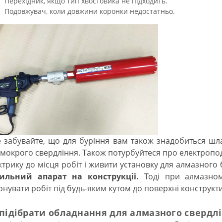
Перехідник, якщо тип хвостовика не підходить.
Подовжувач, коли довжини коронки недостатньо.
забувайте, що для буріння вам також знадобиться шл
 мокрого свердління. Також потурбуйтеся про електропо
ктрику до місця робіт і живити установку для алмазного
ильний апарат на конструкції.
Тоді при алмазно
онувати робіт під будь-яким кутом до поверхні конструкти
 підібрати обладнання для алмазного свердл