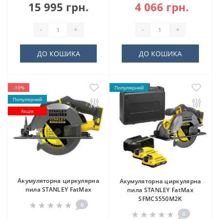
15 995 грн.
4 066 грн.
-
+
-
+
ДО КОШИКА
ДО КОШИКА
-10%
Популярний
Популярний
Акція
Акумуляторна циркулярна
Акумуляторна циркулярна
пила STANLEY FatMax
пила STANLEY FatMax
SFMCS550M2K
0
0