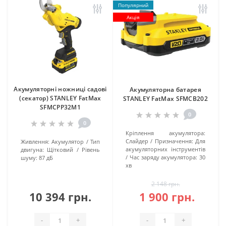
Популярний
Акція
Акумуляторні ножниці садові
Акумуляторна батарея
(секатор) STANLEY FatMax
STANLEY FatMax SFMCB202
SFMCPP32M1
0
0
Кріплення акумулятора:
Слайдер
Призначення:
Для
Живлення:
Акумулятор
Тип
акумуляторних інструментів
двигуна:
Щітковий
Рівень
Час заряду акумулятора:
30
шуму:
87 дБ
хв
2 148 грн.
10 394 грн.
1 900 грн.
-
+
-
+