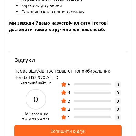
Кур'єром до дверей;
Самовивозом з нашого складу.
Ми завжди йдемо назустріч клієнту і готові
доставити товар в зручний для вас спосіб.
Відгуки
Немає відгуків про товар Снігоприбиральник
Honda HSS 970 A ETD
Загальний рейтинг
5
0
4
0
0
3
0
2
0
Цей товар ще
1
0
ніхто не оцінив
Залишити відгук