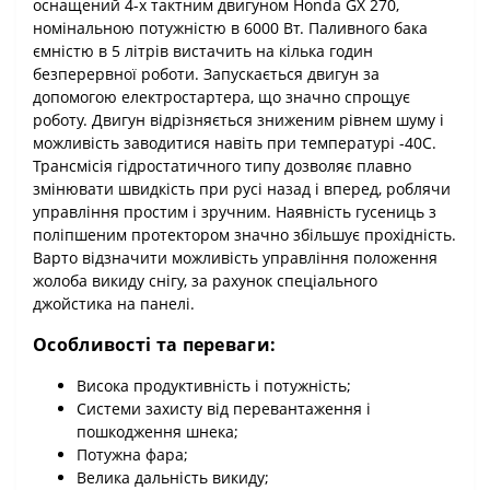
оснащений 4-х тактним двигуном Honda GX 270,
номінальною потужністю в 6000 Вт. Паливного бака
ємністю в 5 літрів вистачить на кілька годин
безперервної роботи. Запускається двигун за
допомогою електростартера, що значно спрощує
роботу. Двигун відрізняється зниженим рівнем шуму і
можливість заводитися навіть при температурі -40С.
Трансмісія гідростатичного типу дозволяє плавно
змінювати швидкість при русі назад і вперед, роблячи
управління простим і зручним. Наявність гусениць з
поліпшеним протектором значно збільшує прохідність.
Варто відзначити можливість управління положення
жолоба викиду снігу, за рахунок спеціального
джойстика на панелі.
Особливості та переваги:
Висока продуктивність і потужність;
Системи захисту від перевантаження і
пошкодження шнека;
Потужна фара;
Велика дальність викиду;