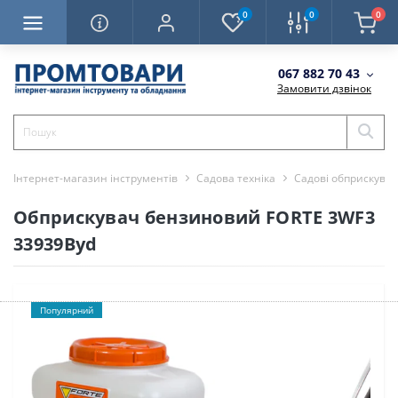
0
0
0
067 882 70 43
Замовити дзвінок
Інтернет-магазин інструментів
Садова техніка
Садові обприскувач
Обприскувач бензиновий FORTE 3WF3
33939Byd
Популярний