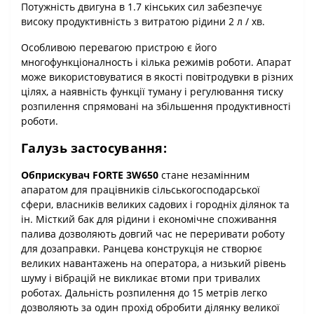
Потужність двигуна в 1.7 кінських сил забезпечує
високу продуктивність з витратою рідини 2 л / хв.
Особливою перевагою пристрою є його
многофункціоналность і кілька режимів роботи. Апарат
може використовуватися в якості повітродувки в різних
цілях, а наявність функції туману і регулювання тиску
розпилення спрямовані на збільшення продуктивності
роботи.
Галузь застосування:
Обприскувач FORTE 3W650
стане незамінним
апаратом для працівників сільськогосподарської
сфери, власників великих садових і городніх ділянок та
ін. Місткий бак для рідини і економічне споживання
палива дозволяють довгий час не переривати роботу
для дозаправки. Ранцева конструкція не створює
великих навантажень на оператора, а низький рівень
шуму і вібрацій не викликає втоми при тривалих
роботах. Дальність розпилення до 15 метрів легко
дозволяють за один прохід обробити ділянку великої