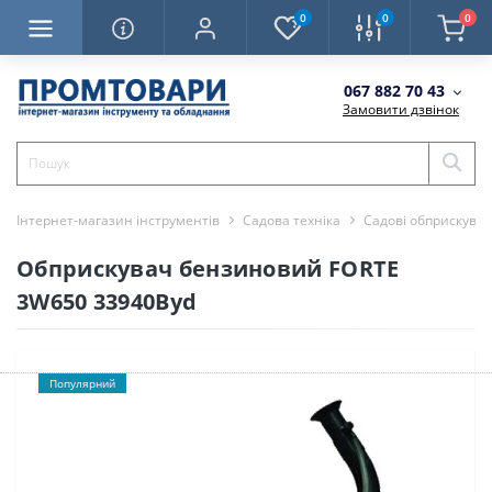
0
0
0
067 882 70 43
Замовити дзвінок
Інтернет-магазин інструментів
Садова техніка
Садові обприскувач
Обприскувач бензиновий FORTE
3W650 33940Byd
Популярний