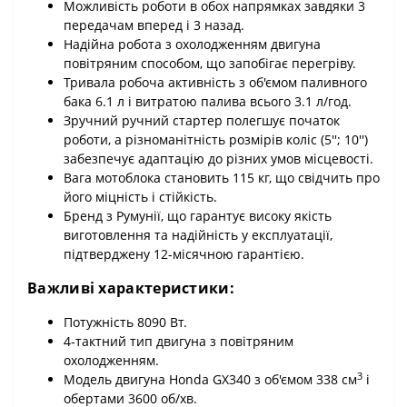
Можливість роботи в обох напрямках завдяки 3
передачам вперед і 3 назад.
Надійна робота з охолодженням двигуна
повітряним способом, що запобігає перегріву.
Тривала робоча активність з об'ємом паливного
бака 6.1 л і витратою палива всього 3.1 л/год.
Зручний ручний стартер полегшує початок
роботи, а різноманітність розмірів коліс (5''; 10'')
забезпечує адаптацію до різних умов місцевості.
Вага мотоблока становить 115 кг, що свідчить про
його міцність і стійкість.
Бренд з Румунії, що гарантує високу якість
виготовлення та надійність у експлуатації,
підтверджену 12-місячною гарантією.
Важливі характеристики:
Потужність 8090 Вт.
4-тактний тип двигуна з повітряним
охолодженням.
3
Модель двигуна Honda GX340 з об'ємом 338 см
і
обертами 3600 об/хв.