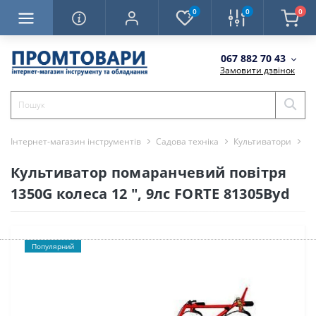
0
0
0
067 882 70 43
Замовити дзвінок
Інтернет-магазин інструментів
Садова техніка
Культиватори
Ку
Культиватор помаранчевий повітря
1350G колеса 12 ", 9лс FORTE 81305Byd
Популярний