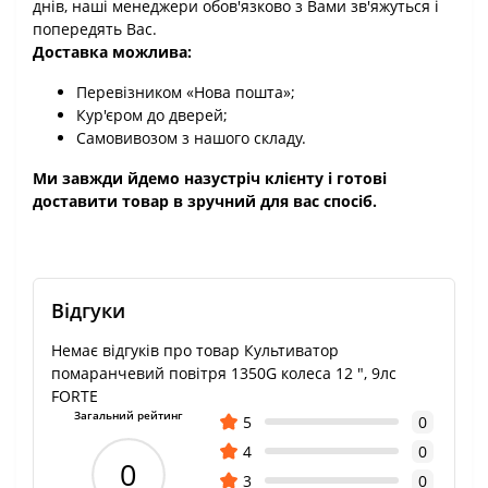
днів, наші менеджери обов'язково з Вами зв'яжуться і
попередять Вас.
Доставка можлива:
Перевізником «Нова пошта»;
Кур'єром до дверей;
Самовивозом з нашого складу.
Ми завжди йдемо назустріч клієнту і готові
доставити товар в зручний для вас спосіб.
Відгуки
Немає відгуків про товар Культиватор
помаранчевий повітря 1350G колеса 12 ", 9лс
FORTE
Загальний рейтинг
5
0
4
0
0
3
0