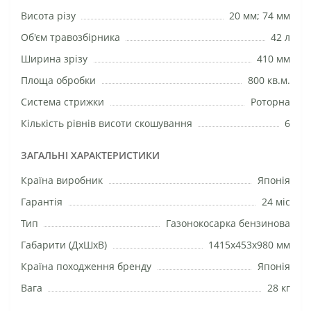
Висота різу
20 мм; 74 мм
Об'єм травозбірника
42 л
Ширина зрізу
410 мм
Площа обробки
800 кв.м.
Система стрижки
Роторна
Кількість рівнів висоти скошування
6
ЗАГАЛЬНІ ХАРАКТЕРИСТИКИ
Країна виробник
Японія
Гарантія
24 міс
Тип
Газонокосарка бензинова
Габарити (ДхШхВ)
1415х453х980 мм
Країна походження бренду
Японія
Вага
28 кг