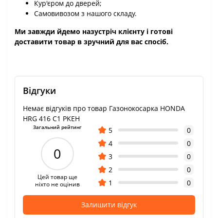
Кур'єром до дверей;
Самовивозом з нашого складу.
Ми завжди йдемо назустріч клієнту і готові
доставити товар в зручний для вас спосіб.
Відгуки
Немає відгуків про товар Газонокосарка HONDA
HRG 416 С1 PKEH
Загальний рейтинг
5
0
4
0
0
3
0
2
0
Цей товар ще
1
0
ніхто не оцінив
Залишити відгук