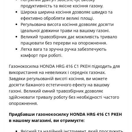
продуктивність та якісне косіння газону.
Широка ширина косіння дозволяє швидко та
ефективно обробляти великі площі.
Регульована висота косіння дозволяє досягти
ідеальної довжини трави на вашому газоні.
Великий травозбірник дає можливість тривало
працювати без перерви на опорожнення.
Легка вага та зручна ручка забезпечують
комфорт при роботі.
Газонокосилка HONDA HRG 416 С1 PKEH підходить для
використання на невеликих і середніх газонах.
Завдяки регульованій висоті косіння, ви можете
досягти бажаного естетичного ефекту на вашому
газоні. Великий ємний травозбірник дозволяє
здійснювати тривалу роботу без необхідності частого
опорожнення.
Придбавши газонокосилку HONDA HRG 416 С1 PKEH
в нашому магазині, ви отримуєте:
Якісний та надійний інструмент, який прослужить