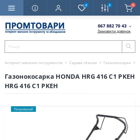
0
0
0
067 882 70 43
Замовити дзвінок
Інтернет-магазин інструментів
Садова техніка
Газонокосарки
Г
Газонокосарка HONDA HRG 416 С1 PKEH
HRG 416 С1 PKEH
Популярний