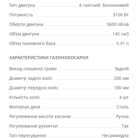
Тип двигуна
4-тактний; Бензиновий
Потужність
3100 Вт
Оберти двигуна
3600 об/хв
Об'єм двигуна
145 см3
Об'єм паливного бака
0.91 л
ХАРАКТЕРИСТИКИ ГАЗОНОКОСАРКИ
Викид скошеної трави
Задній
Діаметр задніх коліс
200 мм
Діаметр передніх коліс
180 мм
Кількість коліс
4 шт
Матеріал деки
Сталь
Регулювання висоти косіння
Ручна
Регулювання рукоятки
Так
Тип пересування
Несамохідна