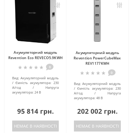
Акумуляторний модуль
Акумуляторний модуль
Revention Eco REVECO5.9KWH
Revention PowerCubeMax
REV1177KWH
0
0
Вид:
Акумуляторний модуль
Ємність акумулятора:
230
Вид:
Акумуляторний модуль
А/год
Напруга
Ємність акумулятора:
230
акумулятора:
24 В
А/год
Напруга
акумулятора:
48 В
95 814 грн.
202 002 грн.
НЕМАЄ В НАЯВНОСТІ
НЕМАЄ В НАЯВНОСТІ