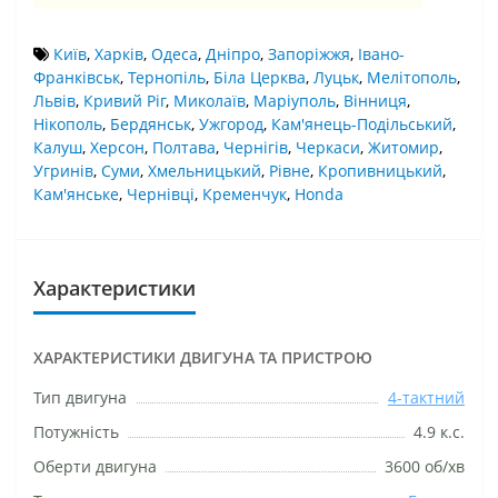
Київ
,
Харків
,
Одеса
,
Дніпро
,
Запоріжжя
,
Івано-
Франківськ
,
Тернопіль
,
Біла Церква
,
Луцьк
,
Мелітополь
,
Львів
,
Кривий Ріг
,
Миколаїв
,
Маріуполь
,
Вінниця
,
Нікополь
,
Бердянськ
,
Ужгород
,
Кам'янець-Подільський
,
Калуш
,
Херсон
,
Полтава
,
Чернігів
,
Черкаси
,
Житомир
,
Угринів
,
Суми
,
Хмельницький
,
Рівне
,
Кропивницький
,
Кам'янське
,
Чернівці
,
Кременчук
,
Honda
Характеристики
ХАРАКТЕРИСТИКИ ДВИГУНА ТА ПРИСТРОЮ
Тип двигуна
4-тактний
Потужність
4.9 к.с.
Оберти двигуна
3600 об/хв