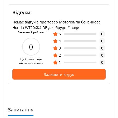
Відгуки
Немає відгуків про товар Мотопомпа бензинова
Honda WT20XK4 DE для брудної води
Загальний рейтинг
5
0
4
0
0
3
0
2
0
Цей товар ще
1
0
ніхто не оцінив
Залишити відгук
Запитання