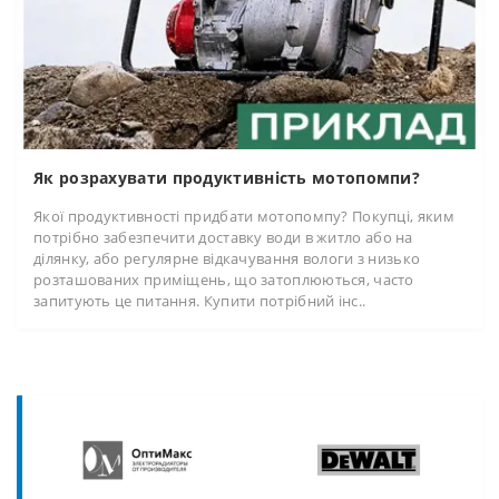
Як розрахувати продуктивність мотопомпи?
Якої продуктивності придбати мотопомпу? Покупці, яким
потрібно забезпечити доставку води в житло або на
ділянку, або регулярне відкачування вологи з низько
розташованих приміщень, що затоплюються, часто
запитують це питання. Купити потрібний інс..