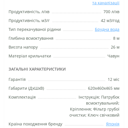
та каналізації
Продуктивність, л/хв
700 л/хв
Продуктивність, м3/г
42 м3/год
Тип перекачуваної рідини
Брудна вода
Глибина всмоктування
8 м
Висота напору
26 м
Матеріал крильчатки
Чавун
ЗАГАЛЬНІ ХАРАКТЕРИСТИКИ
Гарантія
12 міс
Габарити (ДхШхВ)
620х460х465 мм
Комплектація
Інструкція; Патрубок
всмоктувальний;
Кріплення; Фільтр грубої
очистки; Ключ свічковий
Країна походження бренду
Японія