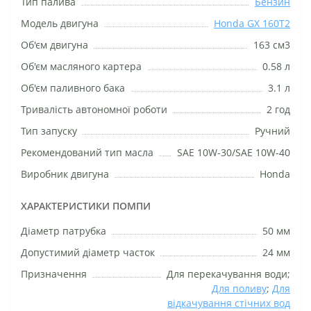
Тип палива
Бензин
Модель двигуна
Honda GX 160T2
Об'єм двигуна
163 см3
Об'єм масляного картера
0.58 л
Об'єм паливного бака
3.1 л
Тривалість автономної роботи
2 год
Тип запуску
Ручний
Рекомендований тип масла
SAE 10W-30/SAE 10W-40
Виробник двигуна
Honda
ХАРАКТЕРИСТИКИ ПОМПИ
Діаметр патрубка
50 мм
Допустимий діаметр часток
24 мм
Призначення
Для перекачування води;
Для поливу
;
Для
відкачування стічних вод