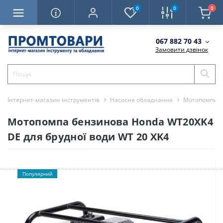
0
0
0
067 882 70 43
Замовити дзвінок
Інтернет-магазин інструментів
Насосне обладнання
Мотопомпи
Мотопомпа бензинова Honda WT20XK4
DE для брудної води WT 20 XK4
Популярний