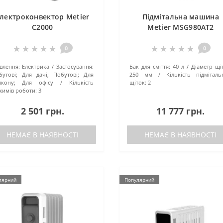
лектроконвектор Metier
Підмітальна машина
C2000
Metier MSG980AT2
0
0
влення:
Електрика
Застосування:
Бак для сміття:
40 л
Діаметр щіт
бутові; Для дачі; Побутові; Для
250 мм
Кількість підміталь
лкону; Для офісу
Кількість
щіток:
2
жимів роботи:
3
2 501 грн.
11 777 грн.
НЕМАЄ В НАЯВНОСТІ
НЕМАЄ В НАЯВНОСТІ
лярний
Популярний