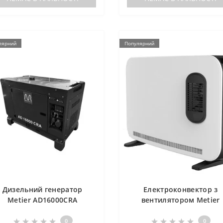
лярний
Популярний
Дизельний генератор
Електроконвектор з
Metier AD16000CRA
вентилятором Metier
CD2400FRC
0
0