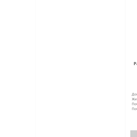
Р
До
Жи
По
По