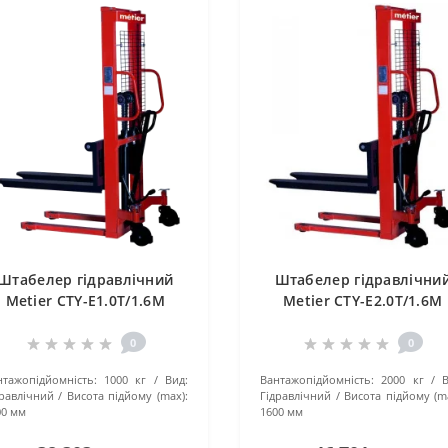
Штабелер гідравлічний
Штабелер гідравлічни
Metier CTY-E1.0T/1.6M
Metier CTY-E2.0T/1.6M
0
0
нтажопідйомність:
1000 кг
Вид:
Вантажопідйомність:
2000 кг
дравлічний
Висота підйому (max):
Гідравлічний
Висота підйому (m
00 мм
1600 мм