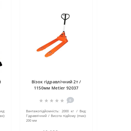
й
Візок гідравлічний 2т /
1150мм Metier 92037
0
Вид:
Вантажопідйомність:
2000 кг
Вид:
ax):
Гідравлічний
Висота підйому (max):
200 мм