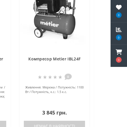
0
0
er
Компресор Metier IBL24F
0
0
 м
Живлення:
Мережа
Потужність:
1100
ння:
Вт
Потужність, к.с.:
1.5 к.с.
жа;
3 845 грн.
НЕМАЄ В НАЯВНОСТІ