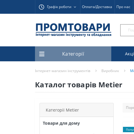
Графік роботи
Оплата/Доставка
Про нас
Категорії
Акці
Інтернет-магазин інструментів
Виробник
Me
Каталог товарів Metier
Категорії Metier
Товари для дому
Попу