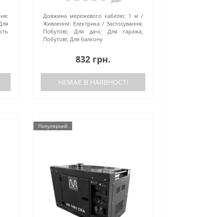
ння:
Довжина мережевого кабелю:
1 м
Для
Живлення:
Електрика
Застосування:
ість
Побутові; Для дачі; Для гаража;
Побутові; Для балкону
832 грн.
НЕМАЄ В НАЯВНОСТІ
Популярний