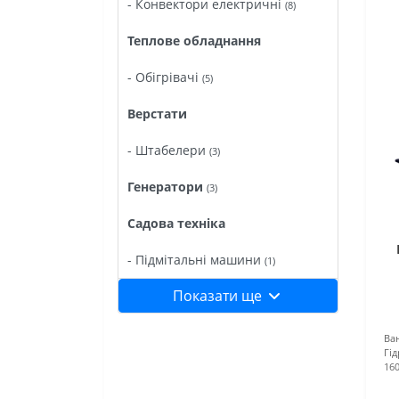
- Конвектори електричні
(8)
Теплове обладнання
- Обігрівачі
(5)
Верстати
- Штабелери
(3)
Генератори
(3)
Садова техніка
- Підмітальні машини
(1)
Показати ще
Ва
Гі
16