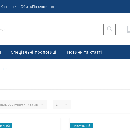
Контакти
Обмін/Повернення
ї
Спеціальні пропозиції
Новини та статті
tier
лярний
Популярний