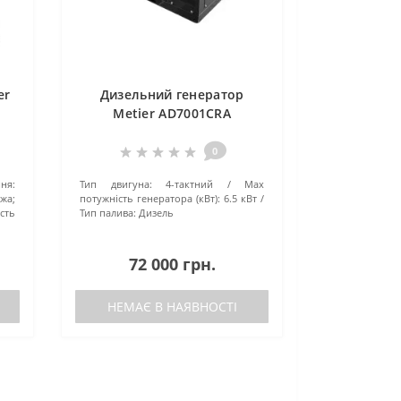
er
Дизельний генератор
Metier AD7001CRA
0
ння:
Тип двигуна:
4-тактний
Маx
жа;
потужність генератора (кВт):
6.5 кВт
ість
Тип палива:
Дизель
72 000 грн.
НЕМАЄ В НАЯВНОСТІ