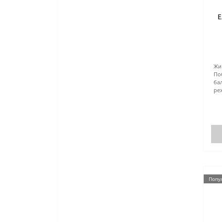
Е
Жи
По
ба
ре
Попу