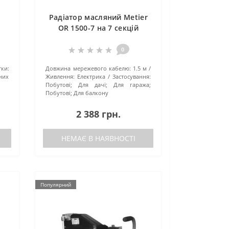
Радіатор масляний Metier
OR 1500-7 на 7 секцій
0
ки:
Довжина мережевого кабелю:
1.5 м
них
Живлення:
Електрика
Застосування:
Побутові; Для дачі; Для гаража;
Побутові; Для балкону
2 388 грн.
НЕМАЄ В НАЯВНОСТІ
Популярний