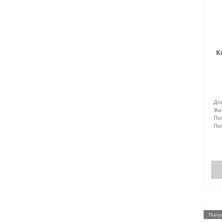
К
До
Жи
По
По
Попу