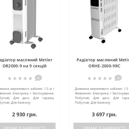
адіатор масляний Metier
Радіатор масляний Meti
OR2000-9 на 9 секцій
ORHE-2000-9RC
0
0
вжина мережевого кабелю:
1.5 м
Довжина мережевого кабелю:
1.5
влення:
Електрика
Застосування:
Живлення:
Електрика
Застосува
бутові; Для дачі; Для гаража;
Побутові; Для дачі; Для гара
бутові; Для балкону
Побутові; Для балкону
2 930 грн.
3 697 грн.
НЕМАЄ В НАЯВНОСТІ
НЕМАЄ В НАЯВНОСТІ