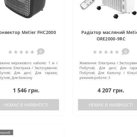
онвектор Metier FHC2000
Радіатор масляний Meti
ORE2000-9RC
0
0
вжина мережевого кабелю:
1 м
Живлення:
Електрика
Застосува
влення:
Електрика
Застосування:
Побутові; Для дачі; Для гара
бутові; Для дачі; Для гаража;
Побутові; Для балкону
Кільк
бутові; Для балкону
режимів роботи:
3
1 546 грн.
4 207 грн.
НЕМАЄ В НАЯВНОСТІ
НЕМАЄ В НАЯВНОСТІ
лярний