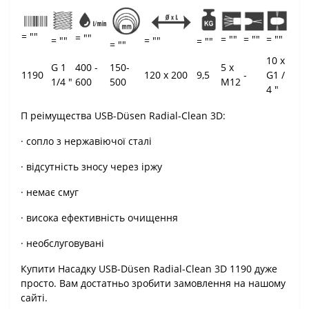
= ""
= ""
= ""
= ""
= ""
= ""
= ""
= ""
= ""
10 x
G 1
400 -
150-
5 x
1190
120 x 200
9,5
-
G1 /
1/4 "
600
500
M12
4 "
П реімущества USB-Düsen Radial-Clean 3D:
· сопло з нержавіючої сталі
· відсутність зносу через іржу
· немає смуг
· висока ефективність очищення
· необслуговувані
Купити Насадку USB-Düsen Radial-Clean 3D 1190 дуже
просто. Вам достатньо зробити замовлення на нашому
сайті.