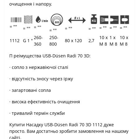
очищення і напору.
= ""
= ""
= ""
= ""
= ""
= ""
= ""
= ""
= ""
260-
250-
10 x
1 x
10 x
1112
G 1 "
80 x 120
2,7
360
800
M 8
M 8
M 8
П реімущества USB-Düsen Radi 70 3D:
· сопло з нержавіючої сталі
· відсутність зносу через іржу
· загартовані сопла
· висока ефективність очищення
· тривалий термін служби
Купити Насадку USB-Düsen Radi 70 3D 1112 дуже
просто. Вам достатньо зробити замовлення на нашому
сайті.