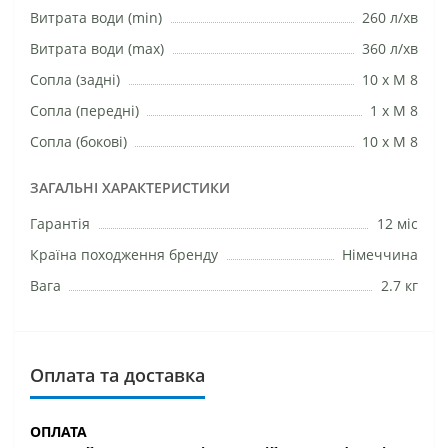
Витрата води (min)
260 л/хв
Витрата води (max)
360 л/хв
Сопла (задні)
10 х М 8
Сопла (передні)
1 х М 8
Сопла (бокові)
10 х М 8
ЗАГАЛЬНІ ХАРАКТЕРИСТИКИ
Гарантія
12 міс
Країна походження бренду
Німеччина
Вага
2.7 кг
Оплата та доставка
ОПЛАТА