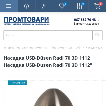
0
0
0
067 882 70 43
Замовити дзвінок
Інтернет-магазин інструментів
Інструмент для труб
Насадки для 
Насадка USB-Düsen Radi 70 3D 1112
Насадка USB-Dusen Radi 70 3D 1112"
Популярний