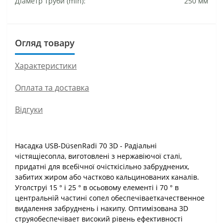
Діаметр труби (min):
250 мм
Огляд товару
Характеристики
Оплата та доставка
Відгуки
Насадка USB-DüsenRadi 70 3D - Радіальні
чістящіесопла, виготовлені з нержавіючої сталі,
придатні для всебічної очісткісільно забруднених,
забитих жиром або частково кальцинованих каналів.
Уголструі 15 ° і 25 ° в осьовому елементі і 70 ° в
центральній частині сопел обеспечіваеткачественное
видалення забруднень і накипу. Оптимізована 3D
струяобеспечівает високий рівень ефективності