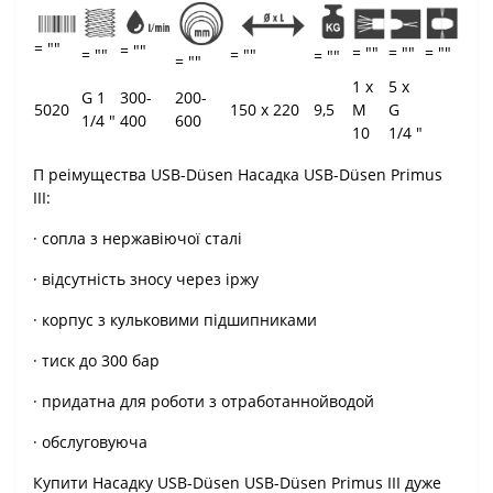
= ""
= ""
= ""
= ""
= ""
= ""
= ""
= ""
= ""
1 x
5 x
G 1
300-
200-
5020
150 x 220
9,5
M
G
1/4 "
400
600
10
1/4 "
П реімущества USB-Düsen Насадка USB-Düsen Primus
III:
· сопла з нержавіючої сталі
· відсутність зносу через іржу
· корпус з кульковими підшипниками
· тиск до 300 бар
· придатна для роботи з отработаннойводой
· обслуговуюча
Купити Насадку USB-Düsen USB-Düsen Primus III дуже