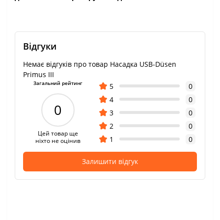
Відгуки
Немає відгуків про товар Насадка USB-Düsen
Primus III
Загальний рейтинг
5
0
4
0
0
3
0
2
0
Цей товар ще
1
0
ніхто не оцінив
Залишити відгук