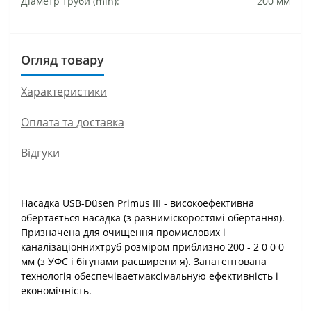
Діаметр труби (min):
200 мм
Огляд товару
Характеристики
Оплата та доставка
Відгуки
Насадка USB-Düsen Primus III - високоефективна
обертається насадка (з разниміскоростямі обертання).
Призначена для очищення промислових і
каналізаціоннихтруб розміром приблизно 200 - 2 0 0 0
мм (з УФС і бігунами расширени я). Запатентована
технологія обеспечіваетмаксімальную ефективність і
економічність.