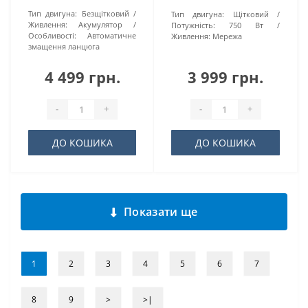
Тип двигуна:
Безщітковий
Тип двигуна:
Щітковий
Живлення:
Акумулятор
Потужність:
750 Вт
Особливості:
Автоматичне
Живлення:
Мережа
змащення ланцюга
4 499 грн.
3 999 грн.
-
+
-
+
ДО КОШИКА
ДО КОШИКА
Показати ще
1
2
3
4
5
6
7
8
9
>
>|