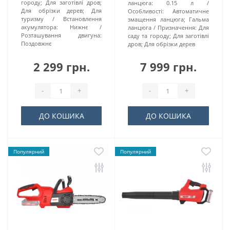
городу; Для заготівлі дров;
ланцюга:
0.15 л
Для обрізки дерев; Для
Особливості:
Автоматичне
туризму
Встановлення
змащення ланцюга; Гальма
акумулятора:
Нижнє
ланцюга
Призначення:
Для
Розташування двигуна:
саду та городу; Для заготівлі
Поздовжнє
дров; Для обрізки дерев
2 299 грн.
7 999 грн.
-
+
-
+
ДО КОШИКА
ДО КОШИКА
Популярний
Популярний