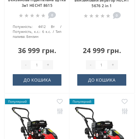
Бензиновий аератор HECHT
3в1 HECHT 8615
5676 2 in 1
0
0
Потужність:
4412 Вт
Потужність, к.с.:
6 к.с.
Тип
палива:
Бензин
36 999 грн.
24 999 грн.
-
+
-
+
ДО КОШИКА
ДО КОШИКА
Популярний
Популярний