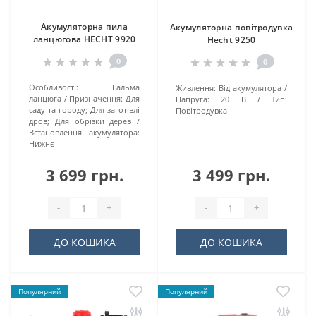
Акумуляторна пила
Акумуляторна повітродувка
ланцюгова HECHT 9920
Hecht 9250
0
0
Особливості:
Гальма
Живлення:
Від акумулятора
ланцюга
Призначення:
Для
Напруга:
20 В
Тип:
саду та городу; Для заготівлі
Повітродувка
дров; Для обрізки дерев
Встановлення акумулятора:
Нижнє
3 699 грн.
3 499 грн.
-
+
-
+
ДО КОШИКА
ДО КОШИКА
Популярний
Популярний