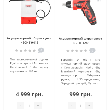
Акумуляторний обприскувач
Акумуляторний шуруповерт
HECHT 9415
HECHT 1241
0
0
Тип застосовуваної рідини:
Гарантія:
24 міс
Тип:
Рідкі препарати
Тип насосу:
Акумуляторний шуруповерт
Нагнітаючий
Час заряду
Комплектація:
Набір біт;
акумулятора:
120 хв
Магнітний утримувач біт;
Акумулятор; Обертова
ручка; USB-заряджання;
Зарядний пристрій; Футляр
4 999 грн.
999 грн.
-
+
-
+