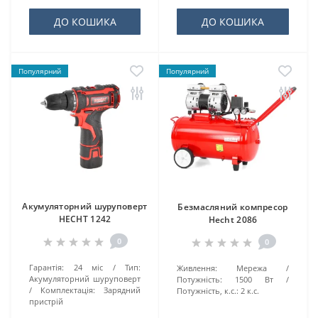
ДО КОШИКА
ДО КОШИКА
Популярний
Популярний
Акумуляторний шуруповерт
Безмасляний компресор
HECHT 1242
Hecht 2086
0
0
Гарантія:
24 міс
Тип:
Живлення:
Мережа
Акумуляторний шуруповерт
Потужність:
1500 Вт
Комплектація:
Зарядний
Потужність, к.с.:
2 к.с.
пристрій