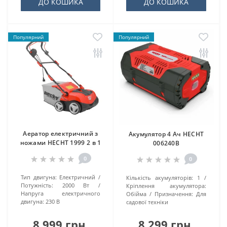
ДО КОШИКА
ДО КОШИКА
Популярний
Популярний
Аератор електричний з
Акумулятор 4 Ач HECHT
ножами HECHT 1999 2 в 1
006240B
0
0
Тип двигуна:
Електричний
Кількість акумуляторів:
1
Потужність:
2000 Вт
Кріплення акумулятора:
Напруга електричного
Обійма
Призначення:
Для
двигуна:
230 В
садової техніки
8 999 грн.
8 299 грн.