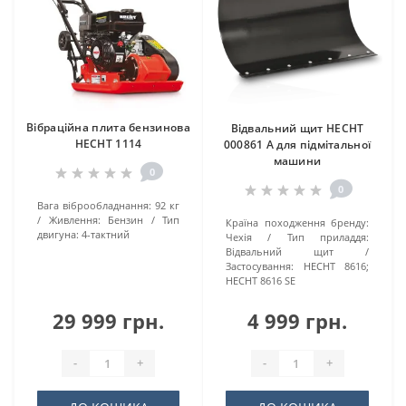
Вібраційна плита бензинова
Відвальний щит HECHT
HECHT 1114
000861 A для підмітальної
машини
0
0
Вага віброобладнання:
92 кг
Живлення:
Бензин
Тип
Країна походження бренду:
двигуна:
4-тактний
Чехія
Тип приладдя:
Відвальний щит
Застосування:
HECHT 8616;
HECHT 8616 SE
29 999 грн.
4 999 грн.
-
+
-
+