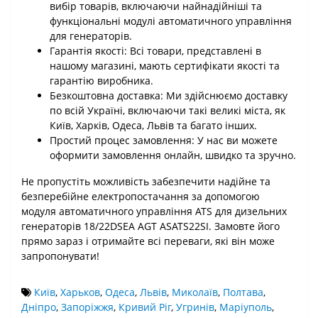
вибір товарів, включаючи найнадійніші та
функціональні модулі автоматичного управління
для генераторів.
Гарантія якості: Всі товари, представлені в
нашому магазині, мають сертифікати якості та
гарантію виробника.
Безкоштовна доставка: Ми здійснюємо доставку
по всій Україні, включаючи такі великі міста, як
Київ, Харків, Одеса, Львів та багато інших.
Простий процес замовлення: У нас ви можете
оформити замовлення онлайн, швидко та зручно.
Не пропустіть можливість забезпечити надійне та
безперебійне електропостачання за допомогою
модуля автоматичного управління ATS для дизельних
генераторів 18/22DSEA AGT ASATS22SI. Замовте його
прямо зараз і отримайте всі переваги, які він може
запропонувати!
Київ
,
Харьков
,
Одеса
,
Львів
,
Миколаїв
,
Полтава
,
Дніпро
,
Запоріжжя
,
Кривий Ріг
,
Угринів
,
Маріуполь
,