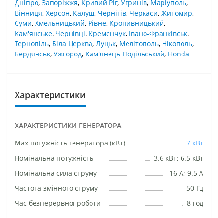
Дніпро
,
Запоріжжя
,
Кривий Ріг
,
Угринів
,
Маріуполь
,
Вінниця
,
Херсон
,
Калуш
,
Чернігів
,
Черкаси
,
Житомир
,
Суми
,
Хмельницький
,
Рівне
,
Кропивницький
,
Кам'янське
,
Чернівці
,
Кременчук
,
Івано-Франківськ
,
Тернопіль
,
Біла Церква
,
Луцьк
,
Мелітополь
,
Нікополь
,
Бердянськ
,
Ужгород
,
Кам'янець-Подільський
,
Honda
Характеристики
ХАРАКТЕРИСТИКИ ГЕНЕРАТОРА
Маx потужність генератора (кВт)
7 кВт
Номінальна потужність
3.6 кВт; 6.5 кВт
Номінальна сила струму
16 А; 9.5 А
Частота змінного струму
50 Гц
Час безперервної роботи
8 год