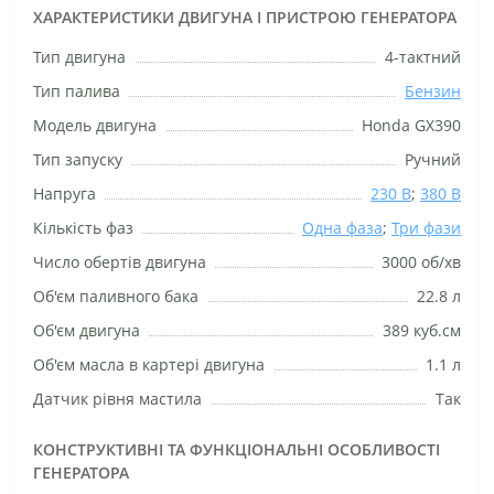
ХАРАКТЕРИСТИКИ ДВИГУНА І ПРИСТРОЮ ГЕНЕРАТОРА
Тип двигуна
4-тактний
Тип палива
Бензин
Модель двигуна
Honda GX390
Тип запуску
Ручний
Напруга
230 В
;
380 В
Кількість фаз
Одна фаза
;
Три фази
Число обертів двигуна
3000 об/хв
Об'єм паливного бака
22.8 л
Об'єм двигуна
389 куб.см
Об'єм масла в картері двигуна
1.1 л
Датчик рівня мастила
Так
КОНСТРУКТИВНІ ТА ФУНКЦІОНАЛЬНІ ОСОБЛИВОСТІ
ГЕНЕРАТОРА